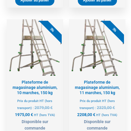
Ajouter au panier
Ajouter au panier
Le
Le
Le
Le
prix
prix
prix
prix
5%
5%
actuel
initial
actuel
initial
est :
était :
est :
était :
1975,00 €.
2079,00 €.
2208,00 €.
2325,00 
Plateforme de
Plateforme de
magasinage aluminium,
magasinage aluminium,
10 marches, 150 kg
11 marches, 150 kg
Prix du produit HT (hors
Prix du produit HT (hors
2079,00
€
2325,00
€
transport) :
transport) :
1975,00
€
2208,00
€
HT
(hors TVA)
HT
(hors TVA)
Disponible sur
Disponible sur
commande
commande