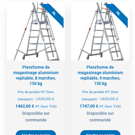
Le
Le
Le
Le
prix
prix
prix
prix
5%
5%
actuel
initial
actuel
initial
est :
était :
est :
était :
1462,00 €.
1539,00 €.
1747,00 €.
1839,00 
Plateforme de
Plateforme de
magasinage aluminium
magasinage aluminium
repliable, 8 marches,
repliable, 9 marches,
150 kg
150 kg
Prix du produit HT (hors
Prix du produit HT (hors
1539,00
€
1839,00
€
transport) :
transport) :
1462,00
€
1747,00
€
HT
(hors TVA)
HT
(hors TVA)
Disponible sur
Disponible sur
commande
commande