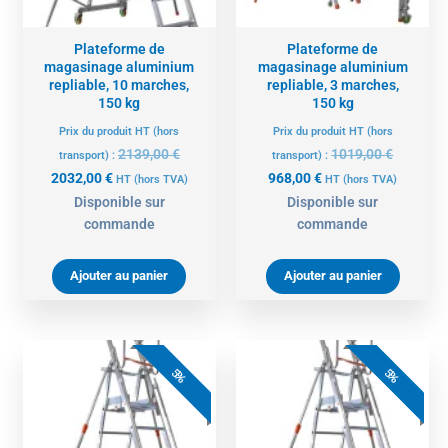
Plateforme de
Plateforme de
magasinage aluminium
magasinage aluminium
repliable, 10 marches,
repliable, 3 marches,
150 kg
150 kg
Prix du produit HT (hors
Prix du produit HT (hors
2139,00
€
1019,00
€
transport) :
transport) :
2032,00
€
968,00
€
HT
(hors TVA)
HT
(hors TVA)
Disponible sur
Disponible sur
commande
commande
Ajouter au panier
Ajouter au panier
Le
Le
Le
Le
prix
prix
prix
prix
5%
5%
actuel
initial
actuel
initial
est :
était :
est :
était :
1053,00 €.
1109,00 €.
1101,00 €.
1159,00 