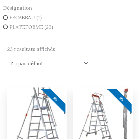
Désignation
ESCABEAU
(1)
PLATEFORME
(22)
23 résultats affichés
Le
Le
Le
Le
prix
prix
prix
prix
5%
5%
actuel
initial
actuel
initial
est :
était :
est :
était :
2032,00 €.
2139,00 €.
968,00 €.
1019,00 