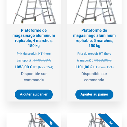
Plateforme de
Plateforme de
magasinage aluminium
magasinage aluminium
repliable, 4 marches,
repliable, 5 marches,
150 kg
150 kg
Prix du produit HT (hors
Prix du produit HT (hors
1109,00
€
1159,00
€
transport) :
transport) :
1053,00
€
1101,00
€
HT
(hors TVA)
HT
(hors TVA)
Disponible sur
Disponible sur
commande
commande
Ajouter au panier
Ajouter au panier
Le
Le
Le
Le
prix
prix
prix
prix
5%
5%