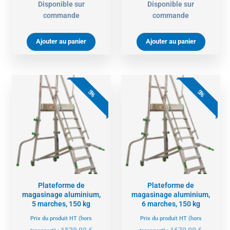
Disponible sur
Disponible sur
commande
commande
Ajouter au panier
Ajouter au panier
Le
Le
Le
Le
prix
prix
prix
prix
5%
5%
actuel
initial
actuel
initial
est :
était :
est :
était :
1452,00 €.
1529,00 €.
1595,00 €.
1679,00 
Plateforme de
Plateforme de
magasinage aluminium,
magasinage aluminium,
5 marches, 150 kg
6 marches, 150 kg
Prix du produit HT (hors
Prix du produit HT (hors
1529,00
€
1679,00
€