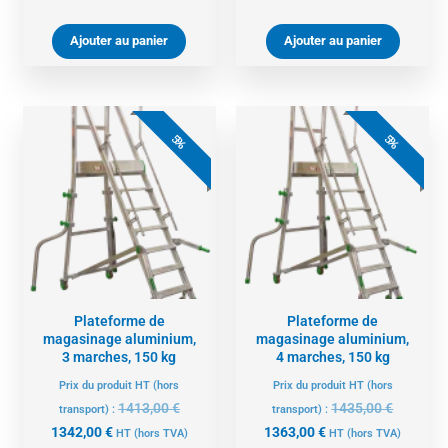
Ajouter au panier
Ajouter au panier
Le
Le
Le
Le
prix
prix
prix
prix
5%
5%
actuel
initial
actuel
initial
est :
était :
est :
était :
1342,00 €.
1413,00 €.
1363,00 €.
1435,00 
Plateforme de
Plateforme de
magasinage aluminium,
magasinage aluminium,
3 marches, 150 kg
4 marches, 150 kg
Prix du produit HT (hors
Prix du produit HT (hors
1413,00
€
1435,00
€
transport) :
transport) :
1342,00
€
1363,00
€
HT
(hors TVA)
HT
(hors TVA)