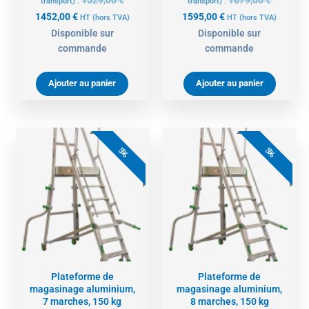
transport) :
transport) :
1452,00
€
1595,00
€
HT
(hors TVA)
HT
(hors TVA)
Disponible sur
Disponible sur
commande
commande
Ajouter au panier
Ajouter au panier
Le
Le
Le
Le
prix
prix
prix
prix
5%
5%
actuel
initial
actuel
initial
est :
était :
est :
était :
1699,00 €.
1789,00 €.
1771,00 €.
1865,00 
Plateforme de
Plateforme de
magasinage aluminium,
magasinage aluminium,
7 marches, 150 kg
8 marches, 150 kg