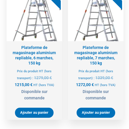
actuel
initial
actuel
initial
est :
était :
est :
était :
1215,00 €.
1279,00 €.
1272,00 €.
1339,00 
Plateforme de
Plateforme de
magasinage aluminium
magasinage aluminium
repliable, 6 marches,
repliable, 7 marches,
150 kg
150 kg
Prix du produit HT (hors
Prix du produit HT (hors
1279,00
€
1339,00
€
transport) :
transport) :
1215,00
€
1272,00
€
HT
(hors TVA)
HT
(hors TVA)
Disponible sur
Disponible sur
commande
commande
Ajouter au panier
Ajouter au panier