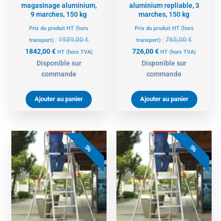
magasinage aluminium,
aluminium repliable, 3
9 marches, 150 kg
marches, 150 kg
Prix du produit HT (hors
Prix du produit HT (hors
1939,00
€
765,00
€
transport) :
transport) :
1842,00
€
726,00
€
HT
(hors TVA)
HT
(hors TVA)
Disponible sur
Disponible sur
commande
commande
Ajouter au panier
Ajouter au panier
Le
Le
Le
Le
prix
prix
prix
prix
5%
5%
actuel
initial
actuel
initial
est :
était :
est :
était :
740,00 €.
779,00 €.
812,00 €.
855,00 €.