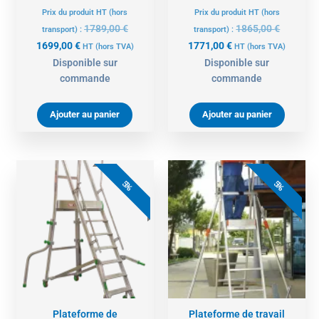
Prix du produit HT (hors
Prix du produit HT (hors
1789,00
€
1865,00
€
transport) :
transport) :
1699,00
€
1771,00
€
HT
(hors TVA)
HT
(hors TVA)
Disponible sur
Disponible sur
commande
commande
Ajouter au panier
Ajouter au panier
Le
Le
Le
Le
prix
prix
prix
prix
5%
5%
actuel
initial
actuel
initial
est :
était :
est :
était :
1842,00 €.
1939,00 €.
726,00 €.
765,00 €.
Plateforme de
Plateforme de travail