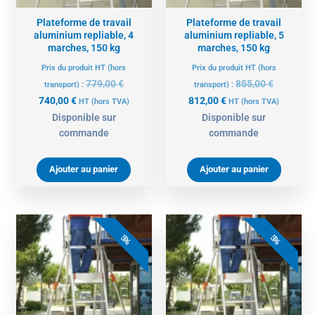
Plateforme de travail
Plateforme de travail
aluminium repliable, 4
aluminium repliable, 5
marches, 150 kg
marches, 150 kg
Prix du produit HT (hors
Prix du produit HT (hors
779,00
€
855,00
€
transport) :
transport) :
740,00
€
812,00
€
HT
(hors TVA)
HT
(hors TVA)
Disponible sur
Disponible sur
commande
commande
Ajouter au panier
Ajouter au panier
Le
Le
Le
Le
prix
prix
prix
prix
5%
5%
actuel
initial
actuel
initial
est :
était :
est :
était :
892,00 €.
939,00 €.
996,00 €.
1049,00 