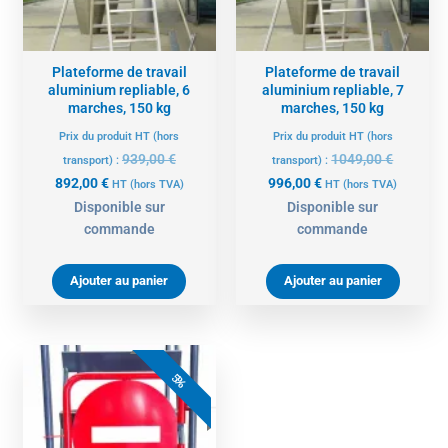
Plateforme de travail
Plateforme de travail
aluminium repliable, 6
aluminium repliable, 7
marches, 150 kg
marches, 150 kg
Prix du produit HT (hors
Prix du produit HT (hors
939,00
€
1049,00
€
transport) :
transport) :
892,00
€
996,00
€
HT
(hors TVA)
HT
(hors TVA)
Disponible sur
Disponible sur
commande
commande
Ajouter au panier
Ajouter au panier
Le
Le
prix
prix
5%
actuel
initial
est :
était :
179,00 €.
189,00 €.