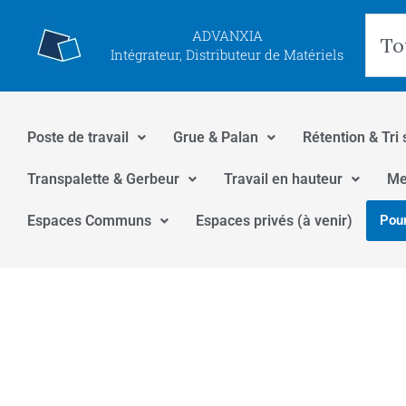
Aller
Rec
ADVANXIA
au
Intégrateur, Distributeur de Matériels
contenu
Poste de travail
Grue & Palan
Rétention & Tri 
Transpalette & Gerbeur
Travail en hauteur
Me
Espaces Communs
Espaces privés (à venir)
Pour