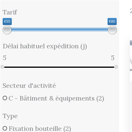
Tarif
€55
€80
Délai habituel expédition (j)
5
5
Secteur d'activité
C - Bâtiment & équipements
(2)
Type
Fixation bouteille
(2)