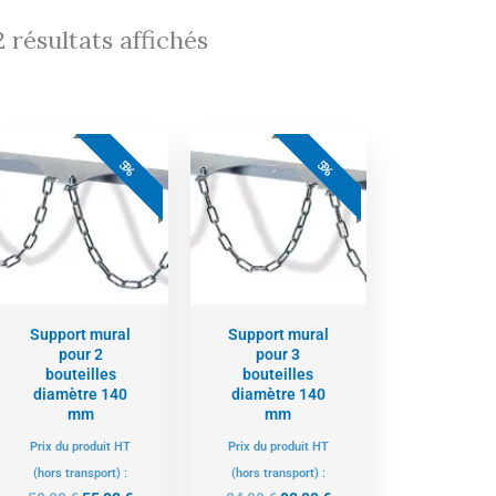
2 résultats affichés
Le
Le
Le
Le
prix
prix
prix
prix
5%
5%
initial
actuel
initial
actuel
était :
est :
était :
est :
58,00 €.
55,00 €.
84,00 €.
80,00 €.
Support mural
Support mural
pour 2
pour 3
bouteilles
bouteilles
diamètre 140
diamètre 140
mm
mm
Prix du produit HT
Prix du produit HT
(hors transport) :
(hors transport) :