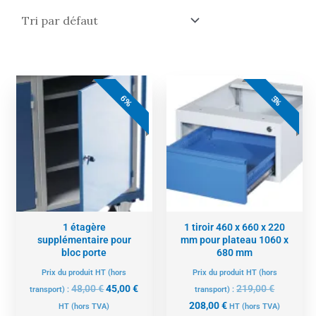
Le
Le
Le
Le
prix
prix
prix
prix
6%
5%
initial
actuel
actuel
initial
était :
est :
est :
était :
48,00 €.
45,00 €.
208,00 €.
219,00 €.
1 étagère
1 tiroir 460 x 660 x 220
supplémentaire pour
mm pour plateau 1060 x
bloc porte
680 mm
Prix du produit HT (hors
Prix du produit HT (hors
48,00
€
45,00
€
219,00
€
transport) :
transport) :
208,00
€
HT
(hors TVA)
HT
(hors TVA)