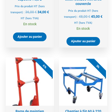
couvercle
Prix du produit HT (hors
Prix du produit HT (hors
36,00
€
34,00
€
transport) :
48,00
€
45,00
€
transport) :
HT
(hors TVA)
HT
(hors TVA)
En stock
En stock
Ajouter au panier
Ajouter au panier
Le
Le
Le
Le
prix
prix
prix
prix
6%
5%
initial
actuel
actuel
initial
était :
est :
est :
était :
17,00 €.
16,00 €.
284,00 €.
299,00 €.
Barre de maintien
Chantier à fût 60 à 220