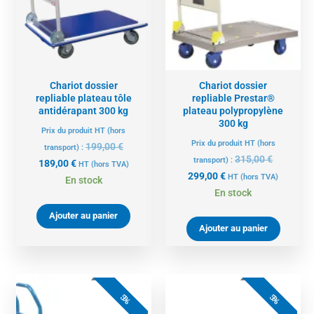
189,00 €.
199,00 €.
299,00 €.
315,00 €.
Chariot dossier
Chariot dossier
repliable plateau tôle
repliable Prestar®
antidérapant 300 kg
plateau polypropylène
300 kg
Prix du produit HT (hors
Prix du produit HT (hors
199,00
€
transport) :
315,00
€
transport) :
189,00
€
HT
(hors TVA)
299,00
€
HT
(hors TVA)
En stock
En stock
Ajouter au panier
Ajouter au panier
Le
Le
Le
Le
prix
prix
prix
prix
5%
5%
actuel
initial
actuel
initial