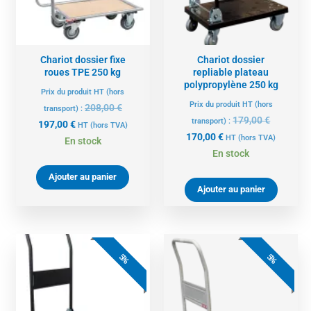
Chariot dossier fixe
Chariot dossier
roues TPE 250 kg
repliable plateau
polypropylène 250 kg
Prix du produit HT (hors
Prix du produit HT (hors
208,00
€
transport) :
179,00
€
transport) :
197,00
€
HT
(hors TVA)
170,00
€
HT
(hors TVA)
En stock
En stock
Ajouter au panier
Ajouter au panier
Le
Le
Le
Le
prix
prix
prix
prix
5%
5%
actuel
initial
actuel
initial
est :
était :
est :
était :
201,00 €.
212,00 €.
109,00 €.
115,00 €.