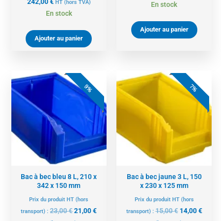
242,00
€
HT
(hors TVA)
En stock
En stock
Ajouter au panier
Ajouter au panier
Le
Le
Le
Le
prix
prix
prix
prix
9%
7%
initial
actuel
initial
actue
était :
est :
était :
est :
23,00 €.
21,00 €.
15,00 €.
14,00 
Bac à bec bleu 8 L, 210 x
Bac à bec jaune 3 L, 150
342 x 150 mm
x 230 x 125 mm
Prix du produit HT (hors
Prix du produit HT (hors
23,00
€
21,00
€
15,00
€
14,00
€
transport) :
transport) :