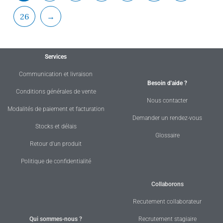
26
→
Services
Communication et livraison
Besoin d'aide ?
Conditions générales de vente
Nous contacter
Modalités de paiement et facturation
Demander un rendez-vous
Stocks et délais
Glossaire
Retour d'un produit
Politique de confidentialité
Collaborons
Recutement collaborateur
Qui sommes-nous ?
Recrutement stagiaire