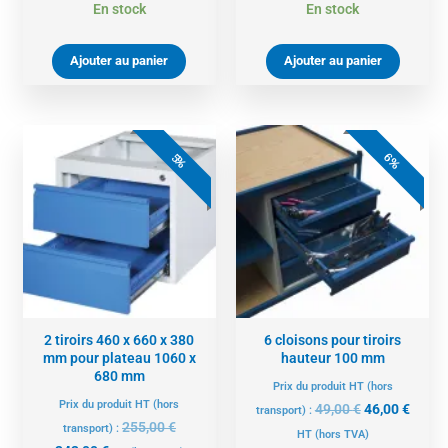
En stock
En stock
Ajouter au panier
Ajouter au panier
Le
Le
Le
Le
prix
prix
prix
prix
6%
5%
actuel
initial
initial
actue
est :
était :
était :
est :
242,00 €.
255,00 €.
49,00 €.
46,00 
2 tiroirs 460 x 660 x 380
6 cloisons pour tiroirs
mm pour plateau 1060 x
hauteur 100 mm
680 mm
Prix du produit HT (hors
Prix du produit HT (hors
49,00
€
46,00
€
transport) :
255,00
€
transport) :
HT
(hors TVA)