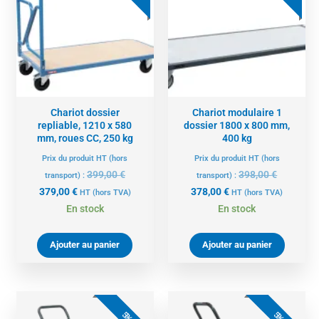
est :
était :
est :
était :
379,00 €.
399,00 €.
378,00 €.
398,00 €.
Chariot dossier
Chariot modulaire 1
repliable, 1210 x 580
dossier 1800 x 800 mm,
mm, roues CC, 250 kg
400 kg
Prix du produit HT (hors
Prix du produit HT (hors
399,00
€
398,00
€
transport) :
transport) :
379,00
€
378,00
€
HT
(hors TVA)
HT
(hors TVA)
En stock
En stock
Ajouter au panier
Ajouter au panier
Le
Le
Le
Le
prix
prix
prix
prix
5%
5%