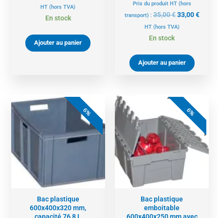
Prix du produit HT (hors
HT
(hors TVA)
35,00
€
33,00
€
transport) :
En stock
HT
(hors TVA)
En stock
Ajouter au panier
Ajouter au panier
Le
Le
Le
Le
prix
prix
prix
prix
6%
6%
initial
actuel
initial
actue
était :
est :
était :
est :
36,00 €.
34,00 €.
48,00 €.
45,00 
Bac plastique
Bac plastique
600x400x320 mm,
emboitable
capacité 76,8 L
600x400x250 mm avec