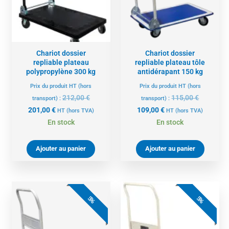
Chariot dossier
Chariot dossier
repliable plateau
repliable plateau tôle
polypropylène 300 kg
antidérapant 150 kg
Prix du produit HT (hors
Prix du produit HT (hors
212,00
€
115,00
€
transport) :
transport) :
201,00
€
109,00
€
HT
(hors TVA)
HT
(hors TVA)
En stock
En stock
Ajouter au panier
Ajouter au panier
Le
Le
Le
Le
prix
prix
prix
prix
5%
5%
actuel
initial
actuel
initial
est :
était :
est :
était :