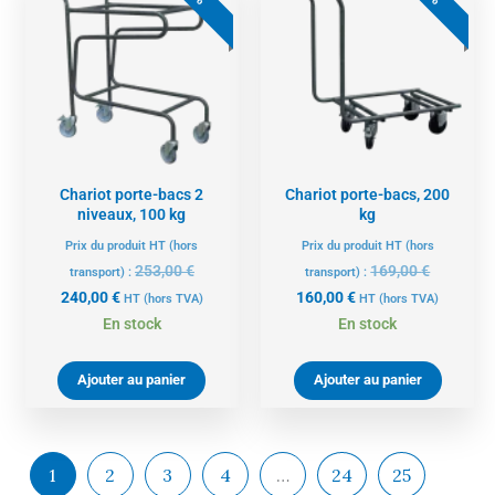
actuel
initial
actuel
initial
est :
était :
est :
était :
240,00 €.
253,00 €.
160,00 €.
169,00 €.
Chariot porte-bacs 2
Chariot porte-bacs, 200
niveaux, 100 kg
kg
Prix du produit HT (hors
Prix du produit HT (hors
253,00
€
169,00
€
transport) :
transport) :
240,00
€
160,00
€
HT
(hors TVA)
HT
(hors TVA)
En stock
En stock
Ajouter au panier
Ajouter au panier
1
2
3
4
…
24
25