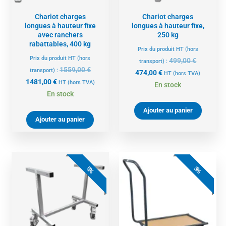
Chariot charges
Chariot charges
longues à hauteur fixe
longues à hauteur fixe,
avec ranchers
250 kg
rabattables, 400 kg
Prix du produit HT (hors
Prix du produit HT (hors
499,00
€
transport) :
1559,00
€
transport) :
474,00
€
HT
(hors TVA)
1481,00
€
HT
(hors TVA)
En stock
En stock
Ajouter au panier
Ajouter au panier
Le
Le
Le
Le
prix
prix
prix
prix
5%
5%
actuel
initial
actuel
initial
est :
était :
est :
était :
616,00 €.
649,00 €.
179,00 €.
189,00 €.