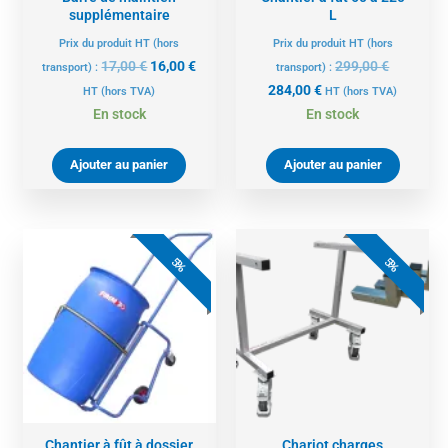
supplémentaire
L
Prix du produit HT (hors
Prix du produit HT (hors
17,00
€
16,00
€
299,00
€
transport) :
transport) :
284,00
€
HT
(hors TVA)
HT
(hors TVA)
En stock
En stock
Ajouter au panier
Ajouter au panier
Le
Le
Le
Le
prix
prix
prix
prix
5%
5%
actuel
initial
actuel
initial
est :
était :
est :
était :
350,00 €.
369,00 €.
749,00 €.
789,00 €.
Chantier à fût à dossier
Chariot charges