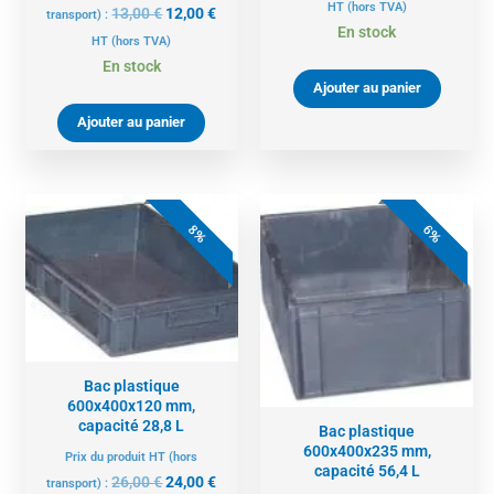
HT
(hors TVA)
13,00
€
12,00
€
transport) :
En stock
HT
(hors TVA)
En stock
Ajouter au panier
Ajouter au panier
Le
Le
Le
Le
prix
prix
prix
prix
8%
6%
initial
actuel
initial
actue
était :
est :
était :
est :
26,00 €.
24,00 €.
35,00 €.
33,00 
Bac plastique
600x400x120 mm,
capacité 28,8 L
Bac plastique
600x400x235 mm,
Prix du produit HT (hors
capacité 56,4 L
26,00
€
24,00
€
transport) :