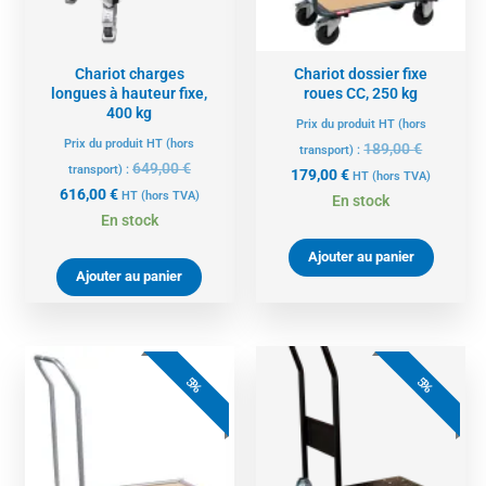
Chariot charges
Chariot dossier fixe
longues à hauteur fixe,
roues CC, 250 kg
400 kg
Prix du produit HT (hors
Prix du produit HT (hors
189,00
€
transport) :
649,00
€
transport) :
179,00
€
HT
(hors TVA)
616,00
€
HT
(hors TVA)
En stock
En stock
Ajouter au panier
Ajouter au panier
Le
Le
Le
Le
prix
prix
prix
prix
5%
5%
actuel
initial
actuel
initial
est :
était :
est :
était :
197,00 €.
208,00 €.
170,00 €.
179,00 €.