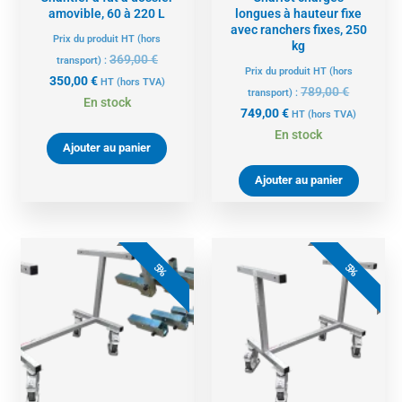
amovible, 60 à 220 L
longues à hauteur fixe
avec ranchers fixes, 250
Prix du produit HT (hors
kg
369,00
€
transport) :
Prix du produit HT (hors
350,00
€
HT
(hors TVA)
789,00
€
transport) :
En stock
749,00
€
HT
(hors TVA)
En stock
Ajouter au panier
Ajouter au panier
Le
Le
Le
Le
prix
prix
prix
prix
5%
5%
actuel
initial
actuel
initial
est :
était :
est :
était :
1481,00 €.
1559,00 €.
474,00 €.
499,00 €.