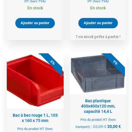
HT
(hors TVA)
HT
(hors TVA)
En stock
En stock
Ajouter au panier
Ajouter au panier
7 en stock prêts à partir !
Le
Le
Le
Le
prix
prix
prix
prix
8%
9%
initial
actuel
initial
actue
était :
est :
était :
est :
13,00 €.
12,00 €.
22,00 €.
20,00 
Bac plastique
400x400x120 mm,
capacité 14,4 L
Bac à bec rouge 1 L, 103
Prix du produit HT (hors
x 160 x 75 mm
22,00
€
20,00
€
transport) :
Prix du produit HT (hors