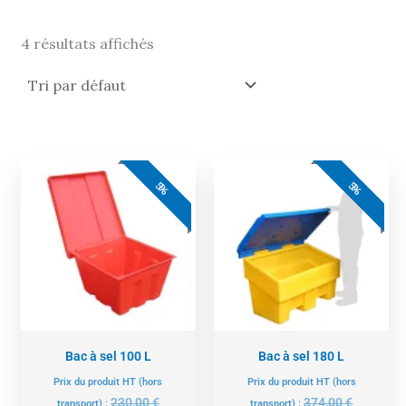
4 résultats affichés
Le
Le
Le
Le
prix
prix
prix
prix
5%
5%
actuel
initial
actuel
initial
est :
était :
est :
était :
218,00 €.
230,00 €.
355,00 €.
374,00 €.
Bac à sel 100 L
Bac à sel 180 L
Prix du produit HT (hors
Prix du produit HT (hors
230,00
€
374,00
€
transport) :
transport) :