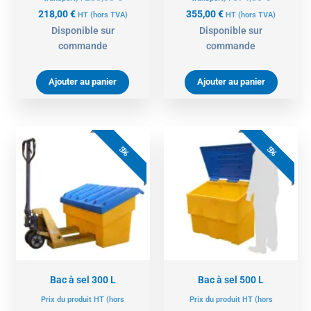
218,00
€
355,00
€
HT
(hors TVA)
HT
(hors TVA)
Disponible sur
Disponible sur
commande
commande
Ajouter au panier
Ajouter au panier
Le
Le
Le
Le
prix
prix
prix
prix
5%
5%
actuel
initial
actuel
initial
est :
était :
est :
était :
426,00 €.
449,00 €.
451,00 €.
475,00 €.
Bac à sel 300 L
Bac à sel 500 L
Prix du produit HT (hors
Prix du produit HT (hors