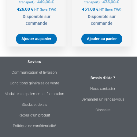
449,00
€
475,00
€
transport) :
transport) :
426,00
€
451,00
€
HT
(hors TVA)
HT
(hors TVA)
Disponible sur
Disponible sur
commande
commande
Ajouter au panier
Ajouter au panier
Services
Communication et livraison
Besoin d'aide ?
Conditions générales de vente
Nous contacter
Modalités de paiement et facturation
Demander un rendez-vous
Stocks et délais
Glossaire
Retour d'un produit
Politique de confidentialité