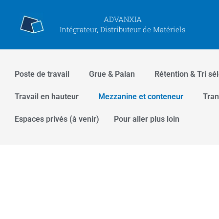
Aller
ADVANXIA
au
Intégrateur, Distributeur de Matériels
contenu
Poste de travail
Grue & Palan
Rétention & Tri sél
Travail en hauteur
Mezzanine et conteneur
Tran
Espaces privés (à venir)
Pour aller plus loin