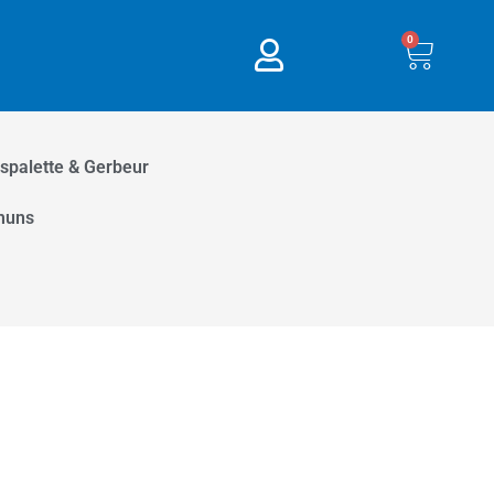
0
Panie
spalette & Gerbeur
muns