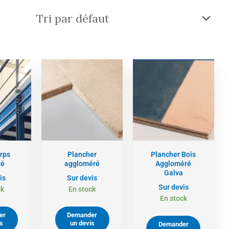
rps
Plancher
Plancher Bois
té
aggloméré
Aggloméré
Galva
is
Sur devis
Sur devis
ck
En stock
En stock
er
Demander
s
un devis
Demander