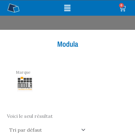
Aller
Main
0
Panie
au
Menu
contenu
Modula
Marque
Voici le seul résultat