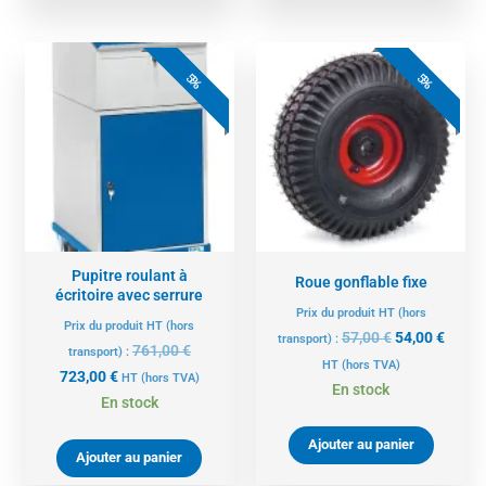
Le
Le
Le
Le
prix
prix
prix
prix
5%
5%
actuel
initial
initial
actue
est :
était :
était :
est :
723,00 €.
761,00 €.
57,00 €.
54,00 
Pupitre roulant à
Roue gonflable fixe
écritoire avec serrure
Prix du produit HT (hors
Prix du produit HT (hors
57,00
€
54,00
€
transport) :
761,00
€
transport) :
HT
(hors TVA)
723,00
€
HT
(hors TVA)
En stock
En stock
Ajouter au panier
Ajouter au panier