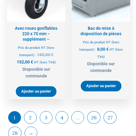
Avec roues gonflables
Bac de mise à
220 x 70 mm –
disposition de pièces
supplément –
Prix du produit HT (hors
Prix du produit HT (hors
8,00
€
transport) :
HT
(hors
160,00
€
transport) :
TVA)
152,00
€
HT
(hors TVA)
Disponible sur
Disponible sur
commande
commande
Ajouter au panier
Ajouter au panier
1
2
3
4
…
26
27
28
→