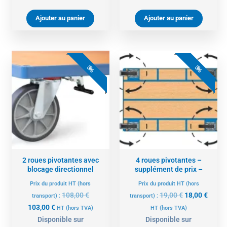
Ajouter au panier
Ajouter au panier
Le
Le
Le
Le
prix
prix
prix
prix
5%
5%
actuel
initial
initial
actue
est :
était :
était :
est :
103,00 €.
108,00 €.
19,00 €.
18,00 
2 roues pivotantes avec
4 roues pivotantes –
blocage directionnel
supplément de prix –
Prix du produit HT (hors
Prix du produit HT (hors
108,00
€
19,00
€
18,00
€
transport) :
transport) :
103,00
€
HT
(hors TVA)
HT
(hors TVA)
Disponible sur
Disponible sur