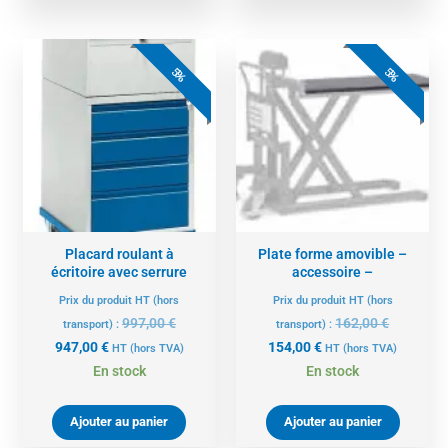
Le
Le
Le
Le
prix
prix
prix
prix
5%
5%
actuel
initial
actuel
initial
est :
était :
est :
était :
947,00 €.
997,00 €.
154,00 €.
162,00 €.
Placard roulant à
Plate forme amovible –
écritoire avec serrure
accessoire –
Prix du produit HT (hors
Prix du produit HT (hors
997,00
€
162,00
€
transport) :
transport) :
947,00
€
154,00
€
HT
(hors TVA)
HT
(hors TVA)
En stock
En stock
Ajouter au panier
Ajouter au panier