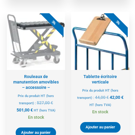
Le
Le
Le
Le
prix
prix
prix
prix
5%
5%
actuel
initial
initial
actue
est :
était :
était :
est :
501,00 €.
527,00 €.
44,00 €.
42,00 
Rouleaux de
Tablette écritoire
manutention amovibles
verticale
– accessoire –
Prix du produit HT (hors
Prix du produit HT (hors
44,00
€
42,00
€
transport) :
527,00
€
transport) :
HT
(hors TVA)
501,00
€
HT
(hors TVA)
En stock
En stock
Ajouter au panier
Ajouter au panier