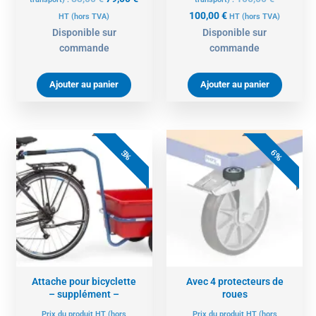
100,00
€
HT
(hors TVA)
HT
(hors TVA)
Disponible sur
Disponible sur
commande
commande
Ajouter au panier
Ajouter au panier
Le
Le
Le
Le
prix
prix
prix
prix
6%
5%
initial
actuel
initial
actue
était :
est :
était :
est :
88,00 €.
84,00 €.
36,00 €.
34,00 
Attache pour bicyclette
Avec 4 protecteurs de
– supplément –
roues
Prix du produit HT (hors
Prix du produit HT (hors