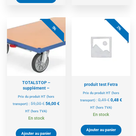
Le
Le
Le
Le
prix
prix
prix
prix
2%
5%
initial
actuel
initial
actuel
était :
est :
était :
est :
59,00 €.
56,00 €.
0,49 €.
0,48 €.
TOTALSTOP –
produit test Fetra
supplément –
Prix du produit HT (hors
Prix du produit HT (hors
0,49
€
0,48
€
transport) :
59,00
€
56,00
€
transport) :
HT
(hors TVA)
HT
(hors TVA)
En stock
En stock
Ajouter au panier
Ajouter au panier