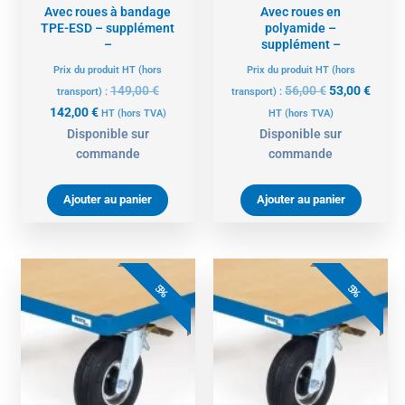
Avec roues à bandage
Avec roues en
TPE-ESD – supplément
polyamide –
–
supplément –
Prix du produit HT (hors
Prix du produit HT (hors
149,00
€
56,00
€
53,00
€
transport) :
transport) :
142,00
€
HT
(hors TVA)
HT
(hors TVA)
Disponible sur
Disponible sur
commande
commande
Ajouter au panier
Ajouter au panier
Le
Le
Le
Le
prix
prix
prix
prix
5%
5%
actuel
initial
actuel
initial
est :
était :
est :
était :
247,00 €.
260,00 €.
164,00 €.
173,00 €.