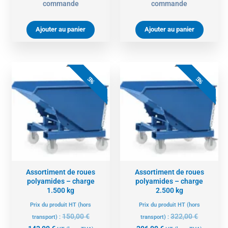
commande
commande
Ajouter au panier
Ajouter au panier
Le
Le
Le
Le
prix
prix
prix
prix
5%
5%
actuel
initial
actuel
initial
est :
était :
est :
était :
143,00 €.
150,00 €.
306,00 €.
322,00 €.
Assortiment de roues
Assortiment de roues
polyamides – charge
polyamides – charge
1.500 kg
2.500 kg
Prix du produit HT (hors
Prix du produit HT (hors
150,00
€
322,00
€
transport) :
transport) :