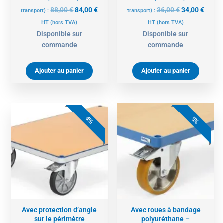
88,00
€
84,00
€
36,00
€
34,00
€
transport) :
transport) :
HT
(hors TVA)
HT
(hors TVA)
Disponible sur
Disponible sur
commande
commande
Ajouter au panier
Ajouter au panier
Le
Le
Le
Le
prix
prix
prix
prix
4%
5%
initial
actuel
actuel
initial
était :
est :
est :
était :
49,00 €.
47,00 €.
212,00 €.
223,00 €.
Avec protection d’angle
Avec roues à bandage
sur le périmètre
polyuréthane –