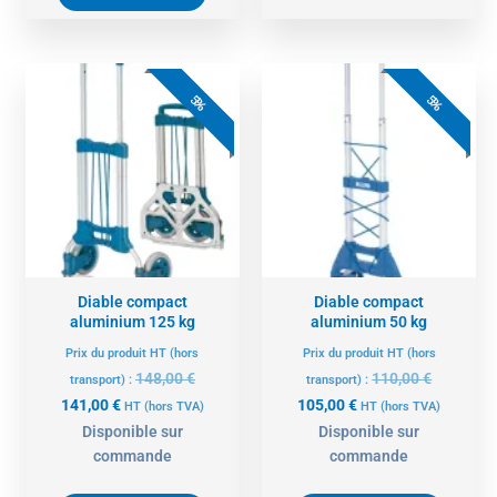
Le
Le
Le
Le
prix
prix
prix
prix
5%
5%
actuel
initial
actuel
initial
est :
était :
est :
était :
141,00 €.
148,00 €.
105,00 €.
110,00 €.
Diable compact
Diable compact
aluminium 125 kg
aluminium 50 kg
Prix du produit HT (hors
Prix du produit HT (hors
148,00
€
110,00
€
transport) :
transport) :
141,00
€
105,00
€
HT
(hors TVA)
HT
(hors TVA)
Disponible sur
Disponible sur
commande
commande