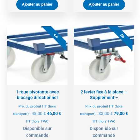
Ajouter au panier
Ajouter au panier
Le
Le
Le
Le
prix
prix
prix
prix
4%
5%
initial
actuel
initial
actue
était :
est :
était :
est :
48,00 €.
46,00 €.
83,00 €.
79,00 
1 roue pivotante avec
2 levier fixe à la place –
blocage directionnel
Supplément –
Prix du produit HT (hors
Prix du produit HT (hors
48,00
€
46,00
€
83,00
€
79,00
€
transport) :
transport) :
HT
(hors TVA)
HT
(hors TVA)
Disponible sur
Disponible sur
commande
commande