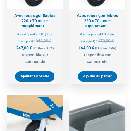
Avec roues gonflables
Avec roues gonflables
220 x 70 mm –
220 x 70 mm –
supplément –
supplément –
Prix du produit HT (hors
Prix du produit HT (hors
260,00
€
173,00
€
transport) :
transport) :
247,00
€
164,00
€
HT
(hors TVA)
HT
(hors TVA)
Disponible sur
Disponible sur
commande
commande
Ajouter au panier
Ajouter au panier
Le
Le
prix
prix
5%
actuel
initial
est :
était :
152,00 €.
160,00 €.