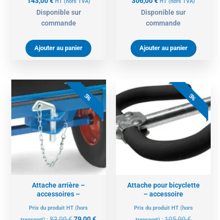
143,00
€
306,00
€
HT
(hors TVA)
HT
(hors TVA)
Disponible sur
Disponible sur
commande
commande
Ajouter au panier
Ajouter au panier
Le
Le
Le
Le
prix
prix
prix
prix
5%
5%
initial
actuel
actuel
initial
était :
est :
est :
était :
83,00 €.
79,00 €.
100,00 €.
105,00 €.
Attache arrière –
Attache pour bicyclette
accessoires –
– accessoire
Prix du produit HT (hors
Prix du produit HT (hors
83,00
€
79,00
€
105,00
€
transport) :
transport) :