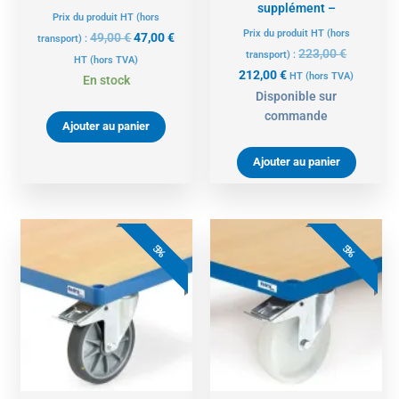
supplément –
Prix du produit HT (hors
Prix du produit HT (hors
49,00
€
47,00
€
transport) :
223,00
€
transport) :
HT
(hors TVA)
212,00
€
HT
(hors TVA)
En stock
Disponible sur
commande
Ajouter au panier
Ajouter au panier
Le
Le
Le
Le
prix
prix
prix
prix
5%
5%
actuel
initial
initial
actue
est :
était :
était :
est :
142,00 €.
149,00 €.
56,00 €.
53,00 