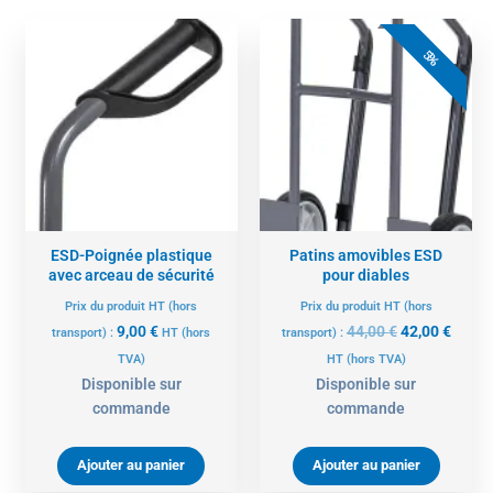
Le
Le
prix
prix
5%
initial
actue
était :
est :
44,00 €.
42,00 
ESD-Poignée plastique
Patins amovibles ESD
avec arceau de sécurité
pour diables
Prix du produit HT (hors
Prix du produit HT (hors
9,00
€
44,00
€
42,00
€
transport) :
HT
(hors
transport) :
TVA)
HT
(hors TVA)
Disponible sur
Disponible sur
commande
commande
Ajouter au panier
Ajouter au panier