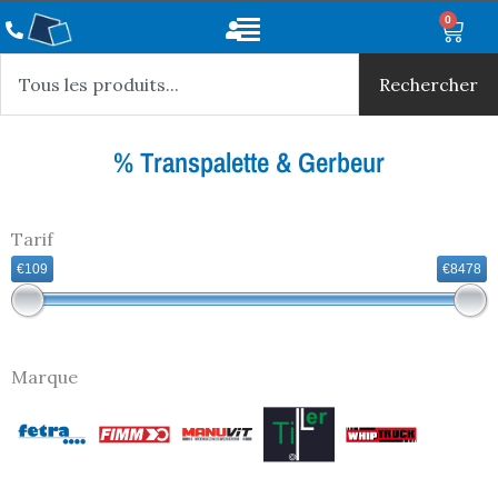
Aller
Main
0
Panie
au
Rechercher
Menu
contenu
Rechercher
% Transpalette & Gerbeur
Tarif
€109
€8478
Marque