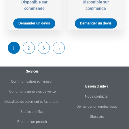
Disponible sur
Disponible sur
commande
commande
Demander un devis
Demander un devis
1
2
3
→
Services
Communication et livraison
Besoin d'aide ?
Conditions générales de vente
Nous contacter
Modalités de paiement et facturation
Demander un rendez-vous
Stocks et délais
Glossaire
Retour d'un produit