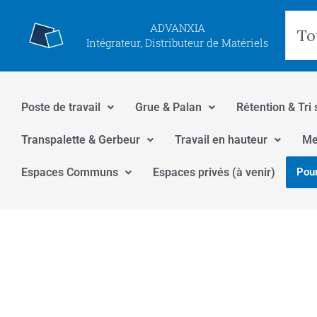
Aller
Rec
ADVANXIA
au
Intégrateur, Distributeur de Matériels
contenu
Poste de travail
Grue & Palan
Rétention & Tri 
Transpalette & Gerbeur
Travail en hauteur
Me
Espaces Communs
Espaces privés (à venir)
Pour