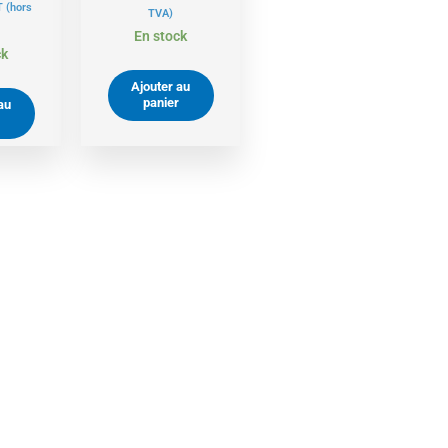
T
(hors
TVA)
En stock
ck
Ajouter au
panier
au