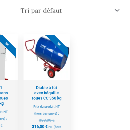
e
Le
Le
Le
ix
prix
prix
prix
5%
5%
tuel
initial
actuel
initial
t :
était :
est :
était :
5,00 €.
353,00 €.
316,00 €.
333,00 €.
 1
Diable à fût
 sans
avec béquille
roues
roues CC 350 kg
kg
Prix du produit HT
uit HT
(hors transport) :
ort) :
333,00
€
0
€
316,00
€
HT
(hors