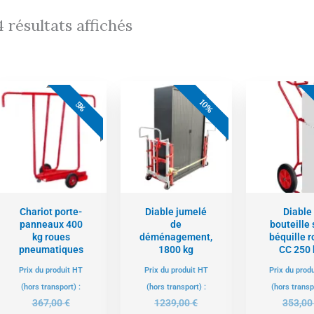
4 résultats affichés
Le
Le
Le
Le
L
10%
prix
prix
prix
prix
pr
5%
actuel
initial
actuel
initial
ac
est :
était :
est :
était :
es
348,00 €.
367,00 €.
1115,00 €.
1239,00 €.
33
Chariot porte-
Diable jumelé
Diable
panneaux 400
de
bouteille
kg roues
déménagement,
béquille 
pneumatiques
1800 kg
CC 250 
Prix du produit HT
Prix du produit HT
Prix du prod
(hors transport) :
(hors transport) :
(hors transp
367,00
€
1239,00
€
353,0