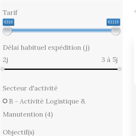
Tarif
€316
€1115
Délai habituel expédition (j)
2j
3 à 5j
Secteur d'activité
B - Activité Logistique &
Manutention
(4)
Objectif(s)