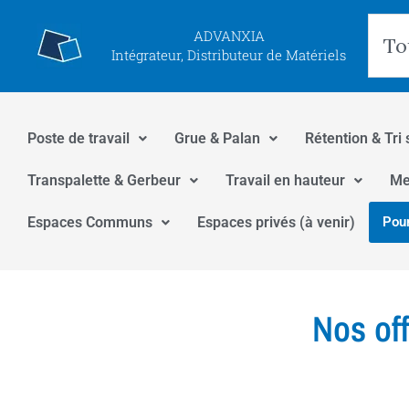
Aller
Rec
ADVANXIA
au
Intégrateur, Distributeur de Matériels
contenu
Poste de travail
Grue & Palan
Rétention & Tri 
Transpalette & Gerbeur
Travail en hauteur
Me
Espaces Communs
Espaces privés (à venir)
Pour
Nos of