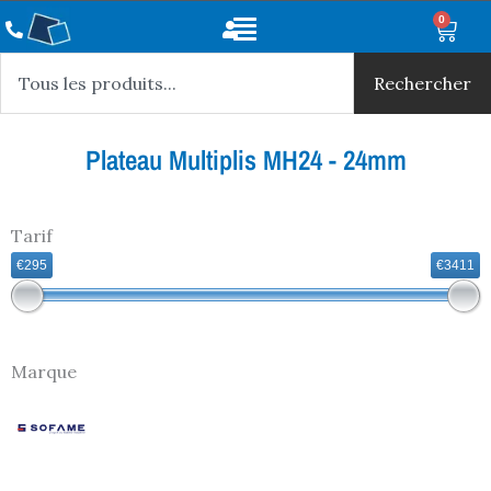
Aller
Main
0
Panie
au
Rechercher
Menu
contenu
Rechercher
Plateau Multiplis MH24 - 24mm
Tarif
€295
€3411
Marque