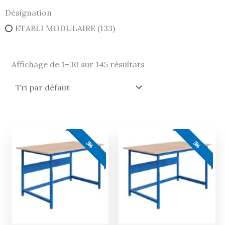
Désignation
ETABLI MODULAIRE
(133)
Affichage de 1–30 sur 145 résultats
Le
Le
Le
Le
prix
prix
prix
prix
5%
5%
actuel
initial
actuel
initial
est :
était :
est :
était :
610,00 €.
642,00 €.
633,00 €.
666,00 €.