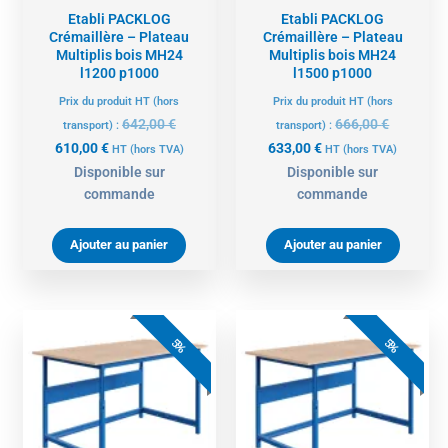
Etabli PACKLOG
Etabli PACKLOG
Crémaillère – Plateau
Crémaillère – Plateau
Multiplis bois MH24
Multiplis bois MH24
l1200 p1000
l1500 p1000
Prix du produit HT (hors
Prix du produit HT (hors
642,00
€
666,00
€
transport) :
transport) :
610,00
€
633,00
€
HT
(hors TVA)
HT
(hors TVA)
Disponible sur
Disponible sur
commande
commande
Ajouter au panier
Ajouter au panier
Le
Le
Le
Le
prix
prix
prix
prix
5%
5%
actuel
initial
actuel
initial
est :
était :
est :
était :
670,00 €.
705,00 €.
685,00 €.
721,00 €.