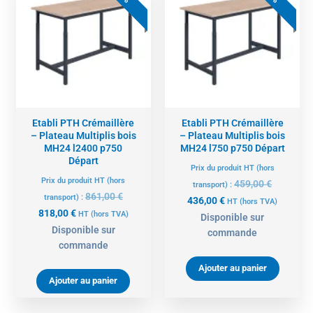
actuel
initial
actuel
initial
est :
était :
est :
était :
818,00 €.
861,00 €.
436,00 €.
459,00 €.
Etabli PTH Crémaillère
Etabli PTH Crémaillère
– Plateau Multiplis bois
– Plateau Multiplis bois
MH24 l2400 p750
MH24 l750 p750 Départ
Départ
Prix du produit HT (hors
Prix du produit HT (hors
459,00
€
transport) :
861,00
€
transport) :
436,00
€
HT
(hors TVA)
818,00
€
HT
(hors TVA)
Disponible sur
Disponible sur
commande
commande
Ajouter au panier
Ajouter au panier