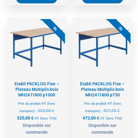
Le
Le
Le
Le
prix
prix
prix
prix
5%
5%
actuel
initial
actuel
initial
est :
était :
est :
était :
525,00 €.
553,00 €.
472,00 €.
497,00 €.
Etabli PACKLOG Fixe –
Etabli PACKLOG Fixe –
Plateau Multiplis bois
Plateau Multiplis bois
MH24 l1800 p1000
MH24 l1800 p750
Prix du produit HT (hors
Prix du produit HT (hors
553,00
€
497,00
€
transport) :
transport) :
525,00
€
472,00
€
HT
(hors TVA)
HT
(hors TVA)
Disponible sur
Disponible sur
commande
commande