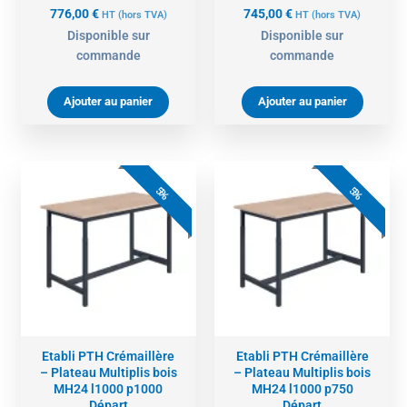
776,00
€
745,00
€
HT
(hors TVA)
HT
(hors TVA)
Disponible sur
Disponible sur
commande
commande
Ajouter au panier
Ajouter au panier
Le
Le
Le
Le
prix
prix
prix
prix
5%
5%
actuel
initial
actuel
initial
est :
était :
est :
était :
549,00 €.
578,00 €.
473,00 €.
498,00 €.
Etabli PTH Crémaillère
Etabli PTH Crémaillère
– Plateau Multiplis bois
– Plateau Multiplis bois
MH24 l1000 p1000
MH24 l1000 p750
Départ
Départ