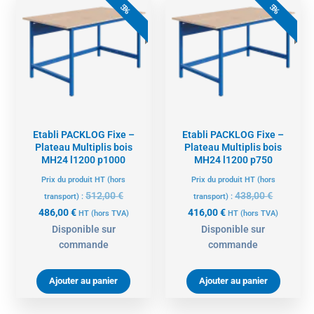
prix
prix
prix
prix
5%
5%
actuel
initial
actuel
initial
est :
était :
est :
était :
486,00 €.
512,00 €.
416,00 €.
438,00 €.
Etabli PACKLOG Fixe –
Etabli PACKLOG Fixe –
Plateau Multiplis bois
Plateau Multiplis bois
MH24 l1200 p1000
MH24 l1200 p750
Prix du produit HT (hors
Prix du produit HT (hors
512,00
€
438,00
€
transport) :
transport) :
486,00
€
416,00
€
HT
(hors TVA)
HT
(hors TVA)
Disponible sur
Disponible sur
commande
commande
Ajouter au panier
Ajouter au panier