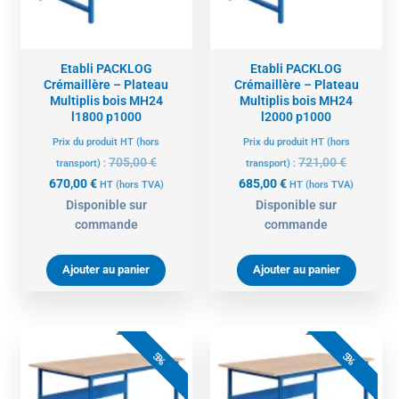
Etabli PACKLOG
Etabli PACKLOG
Crémaillère – Plateau
Crémaillère – Plateau
Multiplis bois MH24
Multiplis bois MH24
l1800 p1000
l2000 p1000
Prix du produit HT (hors
Prix du produit HT (hors
705,00
€
721,00
€
transport) :
transport) :
670,00
€
685,00
€
HT
(hors TVA)
HT
(hors TVA)
Disponible sur
Disponible sur
commande
commande
Ajouter au panier
Ajouter au panier
Le
Le
Le
Le
prix
prix
prix
prix
5%
5%
actuel
initial
actuel
initial
est :
était :
est :
était :