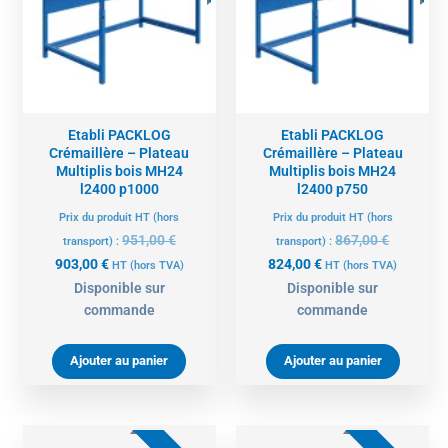
903,00 €.
951,00 €.
824,00 €.
867,00 €.
Etabli PACKLOG
Etabli PACKLOG
Crémaillère – Plateau
Crémaillère – Plateau
Multiplis bois MH24
Multiplis bois MH24
l2400 p1000
l2400 p750
Prix du produit HT (hors
Prix du produit HT (hors
951,00
€
867,00
€
transport) :
transport) :
903,00
€
824,00
€
HT
(hors TVA)
HT
(hors TVA)
Disponible sur
Disponible sur
commande
commande
Ajouter au panier
Ajouter au panier
Le
Le
Le
Le