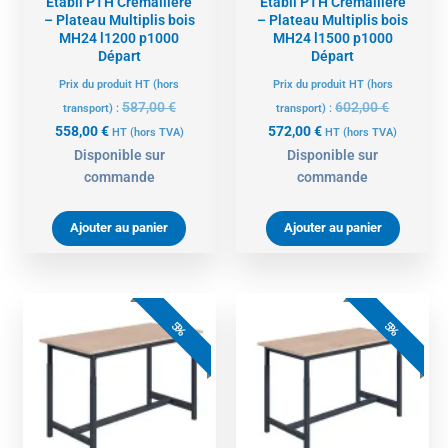
Etabli PTH Crémaillère
Etabli PTH Crémaillère
– Plateau Multiplis bois
– Plateau Multiplis bois
MH24 l1200 p1000
MH24 l1500 p1000
Départ
Départ
Prix du produit HT (hors
Prix du produit HT (hors
587,00
€
602,00
€
transport) :
transport) :
558,00
€
572,00
€
HT
(hors TVA)
HT
(hors TVA)
Disponible sur
Disponible sur
commande
commande
Ajouter au panier
Ajouter au panier
Le
Le
Le
Le
prix
prix
prix
prix
5%
5%
actuel
initial
actuel
initial
est :
était :
est :
était :
469,00 €.
494,00 €.
627,00 €.
660,00 €.