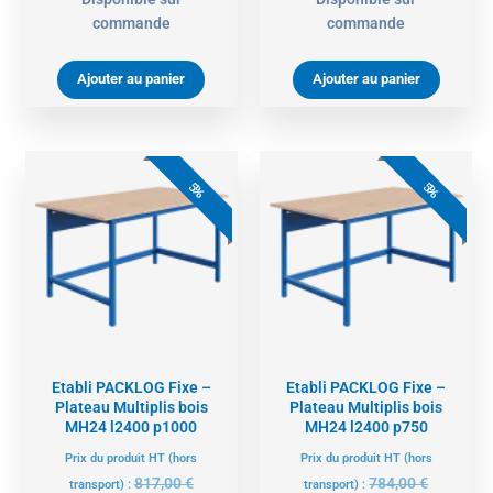
commande
commande
Ajouter au panier
Ajouter au panier
Le
Le
Le
Le
prix
prix
prix
prix
5%
5%
actuel
initial
actuel
initial
est :
était :
est :
était :
776,00 €.
817,00 €.
745,00 €.
784,00 €.
Etabli PACKLOG Fixe –
Etabli PACKLOG Fixe –
Plateau Multiplis bois
Plateau Multiplis bois
MH24 l2400 p1000
MH24 l2400 p750
Prix du produit HT (hors
Prix du produit HT (hors
817,00
€
784,00
€
transport) :
transport) :