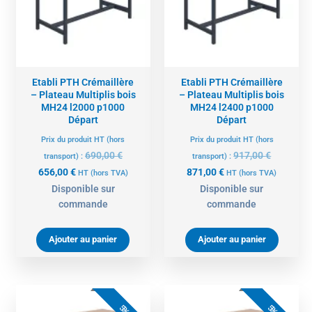
656,00 €.
690,00 €.
871,00 €.
917,00 €.
Etabli PTH Crémaillère
Etabli PTH Crémaillère
– Plateau Multiplis bois
– Plateau Multiplis bois
MH24 l2000 p1000
MH24 l2400 p1000
Départ
Départ
Prix du produit HT (hors
Prix du produit HT (hors
690,00
€
917,00
€
transport) :
transport) :
656,00
€
871,00
€
HT
(hors TVA)
HT
(hors TVA)
Disponible sur
Disponible sur
commande
commande
Ajouter au panier
Ajouter au panier
Le
Le
Le
Le
prix
prix
prix
prix
5%
5%