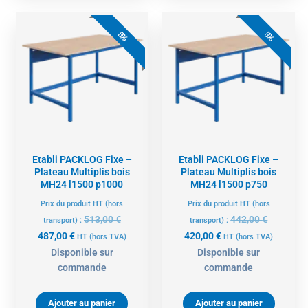
Le
Le
Le
Le
prix
prix
prix
prix
5%
5%
actuel
initial
actuel
initial
est :
était :
est :
était :
487,00 €.
513,00 €.
420,00 €.
442,00 €.
Etabli PACKLOG Fixe –
Etabli PACKLOG Fixe –
Plateau Multiplis bois
Plateau Multiplis bois
MH24 l1500 p1000
MH24 l1500 p750
Prix du produit HT (hors
Prix du produit HT (hors
513,00
€
442,00
€
transport) :
transport) :
487,00
€
420,00
€
HT
(hors TVA)
HT
(hors TVA)
Disponible sur
Disponible sur
commande
commande
Ajouter au panier
Ajouter au panier