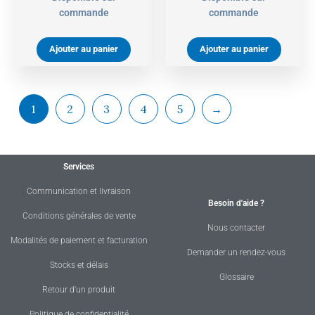
commande
commande
Ajouter au panier
Ajouter au panier
1
2
3
4
5
→
Services
Communication et livraison
Besoin d'aide ?
Conditions générales de vente
Nous contacter
Modalités de paiement et facturation
Demander un rendez-vous
Stocks et délais
Glossaire
Retour d'un produit
Politique de confidentialité