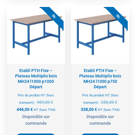
Le
Le
Le
Le
prix
prix
prix
prix
5%
5%
actuel
initial
actuel
initial
est :
était :
est :
était :
446,00 €.
469,00 €.
338,00 €.
356,00 €.
Etabli PTH Fixe –
Etabli PTH Fixe –
Plateau Multiplis bois
Plateau Multiplis bois
MH24 l1000 p1000
MH24 l1000 p750
Départ
Départ
Prix du produit HT (hors
Prix du produit HT (hors
469,00
€
356,00
€
transport) :
transport) :
446,00
€
338,00
€
HT
(hors TVA)
HT
(hors TVA)
Disponible sur
Disponible sur
commande
commande