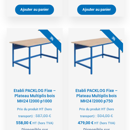
Ajouter au panier
Ajouter au panier
Le
Le
Le
Le
prix
prix
prix
prix
5%
5%
actuel
initial
actuel
initial
est :
était :
est :
était :
558,00 €.
587,00 €.
479,00 €.
504,00 €.
Etabli PACKLOG Fixe –
Etabli PACKLOG Fixe –
Plateau Multiplis bois
Plateau Multiplis bois
MH24 l2000 p1000
MH24 l2000 p750
Prix du produit HT (hors
Prix du produit HT (hors
587,00
€
504,00
€
transport) :
transport) :
558,00
€
479,00
€
HT
(hors TVA)
HT
(hors TVA)
Disponible sur
Disponible sur