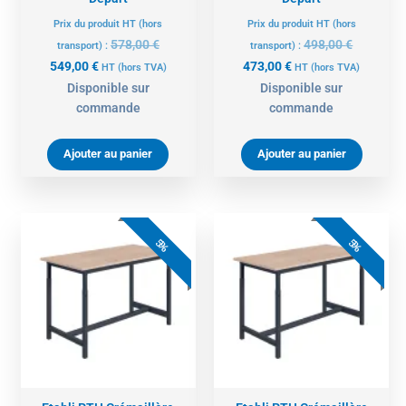
Prix du produit HT (hors
Prix du produit HT (hors
578,00
€
498,00
€
transport) :
transport) :
549,00
€
473,00
€
HT
(hors TVA)
HT
(hors TVA)
Disponible sur
Disponible sur
commande
commande
Ajouter au panier
Ajouter au panier
Le
Le
Le
Le
prix
prix
prix
prix
5%
5%
actuel
initial
actuel
initial
est :
était :
est :
était :
558,00 €.
587,00 €.
572,00 €.
602,00 €.