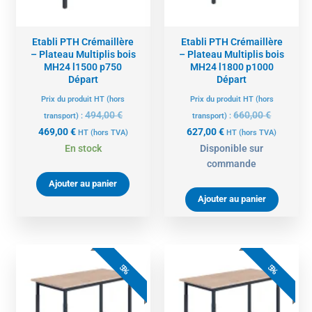
Etabli PTH Crémaillère
Etabli PTH Crémaillère
– Plateau Multiplis bois
– Plateau Multiplis bois
MH24 l1500 p750
MH24 l1800 p1000
Départ
Départ
Prix du produit HT (hors
Prix du produit HT (hors
494,00
€
660,00
€
transport) :
transport) :
469,00
€
627,00
€
HT
(hors TVA)
HT
(hors TVA)
En stock
Disponible sur
commande
Ajouter au panier
Ajouter au panier
Le
Le
Le
Le
prix
prix
prix
prix
5%
5%
actuel
initial
actuel
initial
est :
était :
est :
était :