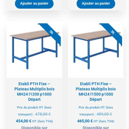
Ajouter au panier
Ajouter au panier
Le
Le
Le
Le
prix
prix
prix
prix
5%
5%
actuel
initial
actuel
initial
est :
était :
est :
était :
454,00 €.
478,00 €.
465,00 €.
489,00 €.
Etabli PTH Fixe –
Etabli PTH Fixe –
Plateau Multiplis bois
Plateau Multiplis bois
MH24 l1200 p1000
MH24 l1500 p1000
Départ
Départ
Prix du produit HT (hors
Prix du produit HT (hors
478,00
€
489,00
€
transport) :
transport) :
454,00
€
465,00
€
HT
(hors TVA)
HT
(hors TVA)
Disponible sur
Disponible sur