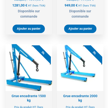
1281,00
€
949,00
€
HT
(hors TVA)
HT
(hors TVA)
Disponible sur
Disponible sur
commande
commande
Ajouter au panier
Ajouter au panier
Le
Le
Le
Le
prix
prix
prix
prix
5%
5%
actuel
initial
actuel
initial
est :
était :
est :
était :
1984,00 €.
2089,00 €.
2279,00 €.
2399,00 
Grue encadrante 1500
Grue encadrante 2000
kg
kg
Prix du produit HT (hors
Prix du produit HT (hors