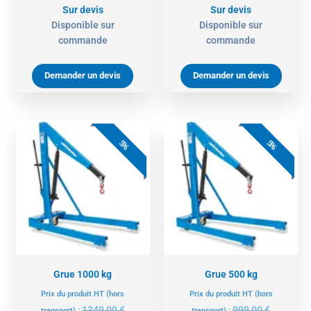
Sur devis
Sur devis
Disponible sur
Disponible sur
commande
commande
Demander un devis
Demander un devis
Le
Le
Le
Le
prix
prix
prix
prix
5%
5%
actuel
initial
actuel
initial
est :
était :
est :
était :
1281,00 €.
1349,00 €.
949,00 €.
999,00 €.
Grue 1000 kg
Grue 500 kg
Prix du produit HT (hors
Prix du produit HT (hors
1349,00
€
999,00
€
transport) :
transport) :