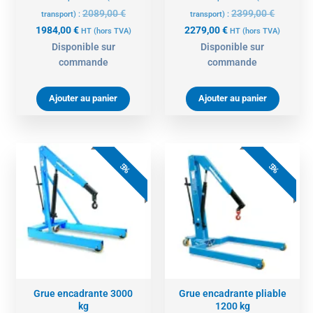
2089,00
€
2399,00
€
transport) :
transport) :
1984,00
€
2279,00
€
HT
(hors TVA)
HT
(hors TVA)
Disponible sur
Disponible sur
commande
commande
Ajouter au panier
Ajouter au panier
Le
Le
Le
Le
prix
prix
prix
prix
5%
5%
actuel
initial
actuel
initial
est :
était :
est :
était :
4274,00 €.
4499,00 €.
1889,00 €.
1989,00 
Grue encadrante 3000
Grue encadrante pliable
kg
1200 kg