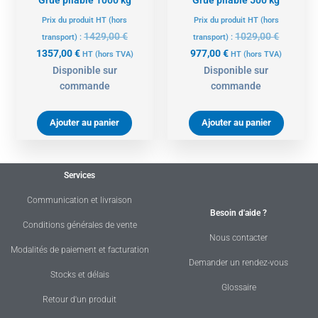
Grue pliable 1000 kg
Grue pliable 500 kg
Prix du produit HT (hors
Prix du produit HT (hors
1429,00
€
1029,00
€
transport) :
transport) :
1357,00
€
977,00
€
HT
(hors TVA)
HT
(hors TVA)
Disponible sur
Disponible sur
commande
commande
Ajouter au panier
Ajouter au panier
Services
Communication et livraison
Besoin d'aide ?
Conditions générales de vente
Nous contacter
Modalités de paiement et facturation
Demander un rendez-vous
Stocks et délais
Glossaire
Retour d'un produit