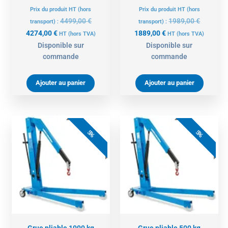
Prix du produit HT (hors
Prix du produit HT (hors
4499,00
€
1989,00
€
transport) :
transport) :
4274,00
€
1889,00
€
HT
(hors TVA)
HT
(hors TVA)
Disponible sur
Disponible sur
commande
commande
Ajouter au panier
Ajouter au panier
Le
Le
Le
Le
prix
prix
prix
prix
5%
5%
actuel
initial
actuel
initial
est :
était :
est :
était :
1357,00 €.
1429,00 €.
977,00 €.
1029,00 