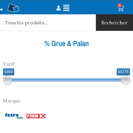
Aller
Main
0
Panie
au
Rechercher
Menu
contenu
Rechercher
% Grue & Palan
Tarif
€464
€4274
Marque