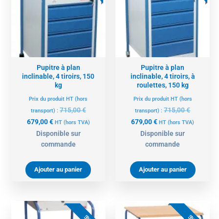
679,00 €.
715,00 €.
679,00 €.
715,00 €.
Pupitre à plan
Pupitre à plan
inclinable, 4 tiroirs, 150
inclinable, 4 tiroirs, à
kg
roulettes, 150 kg
Prix du produit HT (hors
Prix du produit HT (hors
715,00
€
715,00
€
transport) :
transport) :
679,00
€
679,00
€
HT
(hors TVA)
HT
(hors TVA)
Disponible sur
Disponible sur
commande
commande
Ajouter au panier
Ajouter au panier
Le
Le
Le
Le
prix
prix
prix
prix
5%
5%