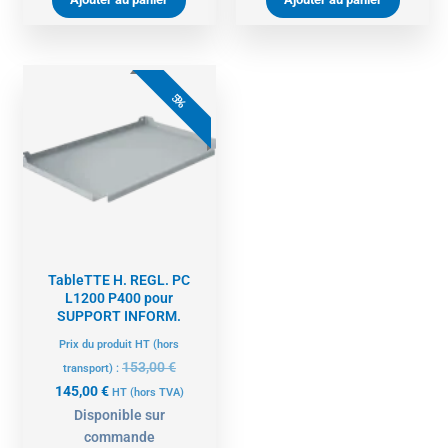
Le
Le
prix
prix
5%
actuel
initial
est :
était :
145,00 €.
153,00 €.
TableTTE H. REGL. PC
L1200 P400 pour
SUPPORT INFORM.
Prix du produit HT (hors
153,00
€
transport) :
145,00
€
HT
(hors TVA)
Disponible sur
commande