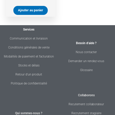
Ajouter au panier
Services
Communication et livraison
Besoin d'aide ?
Conditions générales de vente
Nous contacter
Modalités de paiement et facturation
Demander un rendez-vous
Stocks et délais
Glossaire
Retour d'un produit
Politique de confidentialité
Collaborons
Recutement collaborateur
Qui sommes-nous ?
Recrutement stagiaire