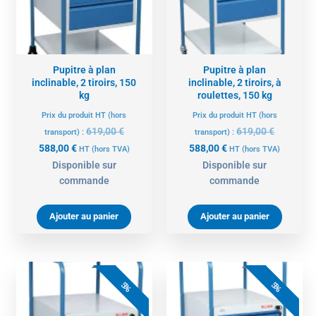
Pupitre à plan
Pupitre à plan
inclinable, 2 tiroirs, 150
inclinable, 2 tiroirs, à
kg
roulettes, 150 kg
Prix du produit HT (hors
Prix du produit HT (hors
619,00
€
619,00
€
transport) :
transport) :
588,00
€
588,00
€
HT
(hors TVA)
HT
(hors TVA)
Disponible sur
Disponible sur
commande
commande
Ajouter au panier
Ajouter au panier
Le
Le
Le
Le
prix
prix
prix
prix
5%
5%
actuel
initial
actuel
initial
est :
était :
est :
était :