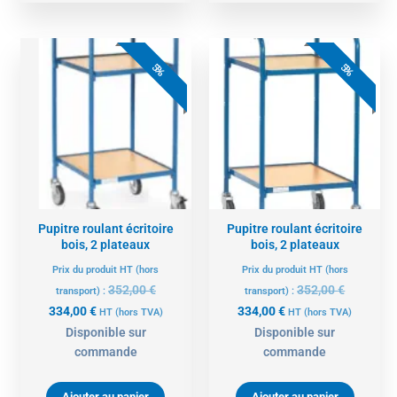
Le
Le
Le
Le
prix
prix
prix
prix
5%
5%
actuel
initial
actuel
initial
est :
était :
est :
était :
334,00 €.
352,00 €.
334,00 €.
352,00 €.
Pupitre roulant écritoire
Pupitre roulant écritoire
bois, 2 plateaux
bois, 2 plateaux
Prix du produit HT (hors
Prix du produit HT (hors
352,00
€
352,00
€
transport) :
transport) :
334,00
€
334,00
€
HT
(hors TVA)
HT
(hors TVA)
Disponible sur
Disponible sur
commande
commande
Ajouter au panier
Ajouter au panier