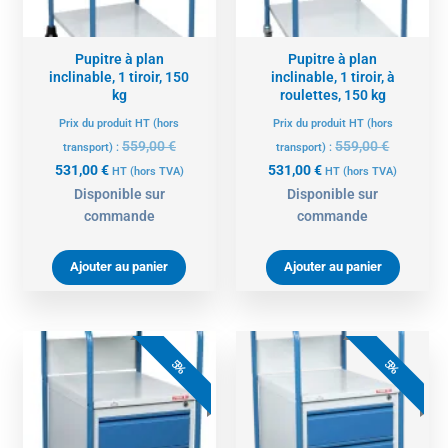
Pupitre à plan
Pupitre à plan
inclinable, 1 tiroir, 150
inclinable, 1 tiroir, à
kg
roulettes, 150 kg
Prix du produit HT (hors
Prix du produit HT (hors
559,00
€
559,00
€
transport) :
transport) :
531,00
€
531,00
€
HT
(hors TVA)
HT
(hors TVA)
Disponible sur
Disponible sur
commande
commande
Ajouter au panier
Ajouter au panier
Le
Le
Le
Le
prix
prix
prix
prix
5%
5%
actuel
initial
actuel
initial
est :
était :
est :
était :
588,00 €.
619,00 €.
588,00 €.
619,00 €.