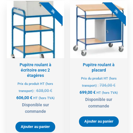
Le
Le
Le
Le
prix
prix
prix
prix
5%
5%
actuel
initial
actuel
initial
est :
était :
est :
était :
606,00 €.
638,00 €.
699,00 €.
736,00 €.
Pupitre roulant à
Pupitre roulant à
écritoire avec 2
placard
étagères
Prix du produit HT (hors
Prix du produit HT (hors
736,00
€
transport) :
638,00
€
transport) :
699,00
€
HT
(hors TVA)
606,00
€
HT
(hors TVA)
Disponible sur
Disponible sur
commande
commande
Ajouter au panier
Ajouter au panier