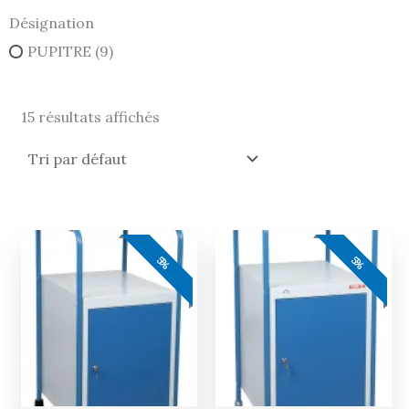
Désignation
PUPITRE
(9)
15 résultats affichés
Le
Le
Le
Le
prix
prix
prix
prix
5%
5%
actuel
initial
actuel
initial
est :
était :
est :
était :
569,00 €.
599,00 €.
569,00 €.
599,00 €.