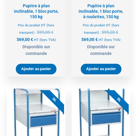
Pupitre à plan
Pupitre à plan
inclinable, 1 bloc porte,
inclinable, 1 bloc porte,
150 kg
à roulettes, 150 kg
Prix du produit HT (hors
Prix du produit HT (hors
599,00
€
599,00
€
transport) :
transport) :
569,00
€
569,00
€
HT
(hors TVA)
HT
(hors TVA)
Disponible sur
Disponible sur
commande
commande
Ajouter au panier
Ajouter au panier
Le
Le
Le
Le
prix
prix
prix
prix
5%
5%
actuel
initial
actuel
initial
est :
était :
est :
était :
531,00 €.
559,00 €.
531,00 €.
559,00 €.