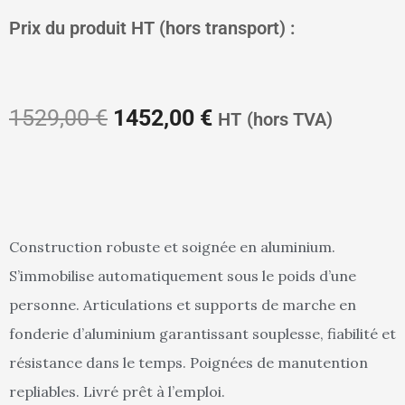
Le
Le
Prix du produit HT (hors transport) :
prix
prix
1529,00
€
1452,00
€
HT
(hors TVA)
initial
actuel
Construction robuste et soignée en aluminium.
S’immobilise automatiquement sous le poids d’une
était :
est :
personne. Articulations et supports de marche en
fonderie d’aluminium garantissant souplesse, fiabilité et
résistance dans le temps. Poignées de manutention
1529,00 €.
1452,00 €.
repliables. Livré prêt à l’emploi.