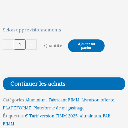
quantité
Selon approvisionnements
de
-
+
Ajouter au
Quantité
Plateforme
panier
de
magasinage
aluminium,
5
Continuer les achats
marches,
150
Catégories
Aluminium
,
Fabricant FIMM
,
Livraison offerte
,
kg
PLATEFORME
,
Plateforme de magasinage
Étiquettes
€ Tarif version FIMM 2025
,
Aluminium
,
FAB
FIMM