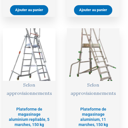
Ajouter au panier
Ajouter au panier
Le
Le
Le
Le
prix
prix
prix
prix
actuel
initial
actuel
initial
est :
était :
est :
était :
1101,00 €.
1159,00 €.
2208,00 €.
2325,00 €
Selon
Selon
approvisionnements
approvisionnements
Plateforme de
Plateforme de
magasinage
magasinage
aluminium repliable, 5
aluminium, 11
marches, 150 kg
marches, 150 kg