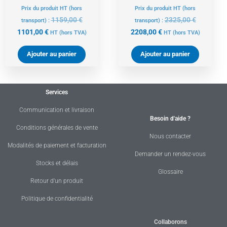
Prix du produit HT (hors
Prix du produit HT (hors
1159,00
€
2325,00
€
transport) :
transport) :
1101,00
€
2208,00
€
HT
(hors TVA)
HT
(hors TVA)
Ajouter au panier
Ajouter au panier
Services
Communication et livraison
Besoin d'aide ?
Conditions générales de vente
Nous contacter
Modalités de paiement et facturation
Demander un rendez-vous
Stocks et délais
Glossaire
Retour d'un produit
Politique de confidentialité
Collaborons