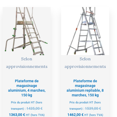
Le
Le
Le
Le
prix
prix
prix
prix
actuel
initial
actuel
initial
est :
était :
est :
était :
1363,00 €.
1435,00 €.
1462,00 €.
1539,00 €
Selon
Selon
approvisionnements
approvisionnements
Plateforme de
Plateforme de
magasinage
magasinage
aluminium, 4 marches,
aluminium repliable, 8
150 kg
marches, 150 kg
Prix du produit HT (hors
Prix du produit HT (hors
1435,00
€
1539,00
€
transport) :
transport) :
1363,00
€
1462,00
€
HT
(hors TVA)
HT
(hors TVA)