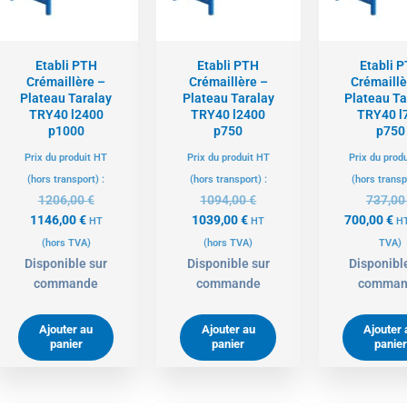
Etabli PTH
Etabli PTH
Etabli 
Crémaillère –
Crémaillère –
Crémaillè
Plateau Taralay
Plateau Taralay
Plateau Ta
TRY40 l2400
TRY40 l2400
TRY40 l
p1000
p750
p750
Prix du produit HT
Prix du produit HT
Prix du prod
(hors transport) :
(hors transport) :
(hors transp
1206,00
€
1094,00
€
737,0
1146,00
€
1039,00
€
700,00
€
HT
HT
H
(hors TVA)
(hors TVA)
TVA)
Disponible sur
Disponible sur
Disponibl
commande
commande
comman
Ajouter au
Ajouter au
Ajouter 
panier
panier
panier