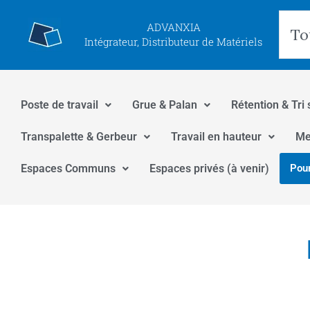
Aller
Rec
ADVANXIA
au
Intégrateur, Distributeur de Matériels
contenu
Poste de travail
Grue & Palan
Rétention & Tri 
Transpalette & Gerbeur
Travail en hauteur
Me
Espaces Communs
Espaces privés (à venir)
Pour