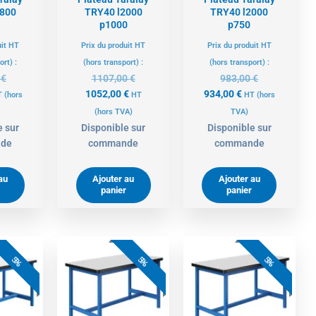
1800
TRY40 l2000
TRY40 l2000
p1000
p750
uit HT
Prix du produit HT
Prix du produit HT
ort) :
(hors transport) :
(hors transport) :
0
€
1107,00
€
983,00
€
1052,00
€
934,00
€
T
(hors
HT
HT
(hors
(hors TVA)
TVA)
e sur
Disponible sur
Disponible sur
de
commande
commande
au
Ajouter au
Ajouter au
panier
panier
e
Le
Le
Le
Le
Le
ix
prix
prix
prix
prix
prix
5%
5%
5%
tuel
initial
actuel
initial
actuel
initial
t :
était :
est :
était :
est :
était :
0,00 €.
737,00 €.
763,00 €.
803,00 €.
620,00 €.
653,00 €.