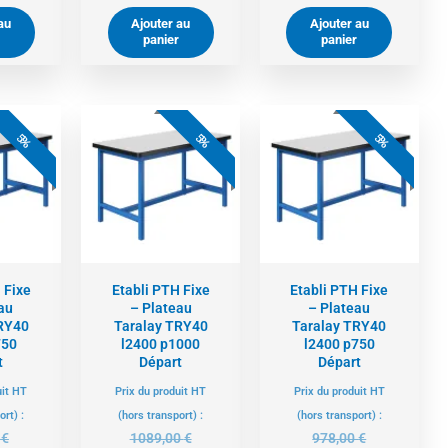
au
Ajouter au
Ajouter au
panier
panier
e
Le
Le
Le
Le
Le
ix
prix
prix
prix
prix
prix
5%
5%
5%
tuel
initial
actuel
initial
actuel
initial
t :
était :
est :
était :
est :
était :
9,00 €.
873,00 €.
1035,00 €.
1089,00 €.
929,00 €.
978,00 €.
 Fixe
Etabli PTH Fixe
Etabli PTH Fixe
au
– Plateau
– Plateau
RY40
Taralay TRY40
Taralay TRY40
750
l2400 p1000
l2400 p750
t
Départ
Départ
uit HT
Prix du produit HT
Prix du produit HT
ort) :
(hors transport) :
(hors transport) :
0
€
1089,00
€
978,00
€