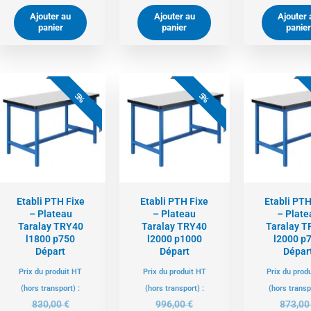
Ajouter au
Ajouter au
Ajouter 
panier
panier
panier
Le
Le
Le
Le
L
prix
prix
prix
prix
pr
5%
5%
actuel
initial
actuel
initial
ac
est :
était :
est :
était :
es
789,00 €.
830,00 €.
946,00 €.
996,00 €.
82
Etabli PTH Fixe
Etabli PTH Fixe
Etabli PTH
– Plateau
– Plateau
– Plate
Taralay TRY40
Taralay TRY40
Taralay T
l1800 p750
l2000 p1000
l2000 p
Départ
Départ
Dépar
Prix du produit HT
Prix du produit HT
Prix du prod
(hors transport) :
(hors transport) :
(hors transp
830,00
€
996,00
€
873,0