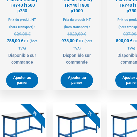
TRY40 l1500
TRY40 l1800
TRY40 l
p750
p1000
p750
Prix du produit HT
Prix du produit HT
Prix du prod
(hors transport) :
(hors transport) :
(hors transp
829,00
€
1029,00
€
937,0
788,00
€
978,00
€
890,00
€
HT
(hors
HT
(hors
H
TVA)
TVA)
TVA)
Disponible sur
Disponible sur
Disponibl
commande
commande
comman
Ajouter au
Ajouter au
Ajouter 
panier
panier
panier
Le
Le
Le
Le
L
prix
prix
prix
prix
pr
5%
5%
actuel
initial
actuel
initial
ac
est :
était :
est :
était :
es
1146,00 €.
1206,00 €.
1039,00 €.
1094,00 €.
70