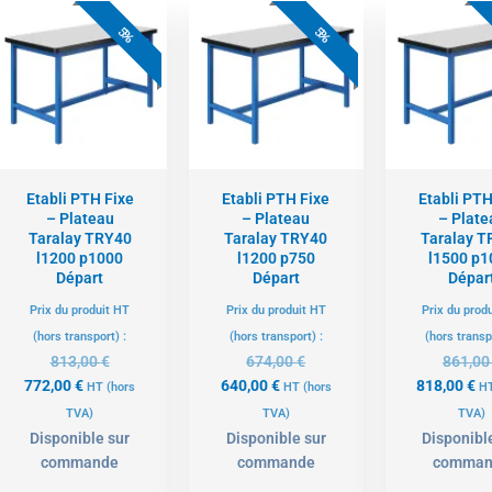
Le
Le
Le
Le
L
prix
prix
prix
prix
pr
5%
5%
actuel
initial
actuel
initial
ac
est :
était :
est :
était :
es
772,00 €.
813,00 €.
640,00 €.
674,00 €.
81
Etabli PTH Fixe
Etabli PTH Fixe
Etabli PTH
– Plateau
– Plateau
– Plate
Taralay TRY40
Taralay TRY40
Taralay T
l1200 p1000
l1200 p750
l1500 p1
Départ
Départ
Dépar
Prix du produit HT
Prix du produit HT
Prix du prod
(hors transport) :
(hors transport) :
(hors transp
813,00
€
674,00
€
861,0
772,00
€
640,00
€
818,00
€
HT
(hors
HT
(hors
H
TVA)
TVA)
TVA)
Disponible sur
Disponible sur
Disponibl
commande
commande
comman