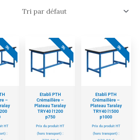
e
Le
Le
Le
Le
Le
ix
prix
prix
prix
prix
prix
5%
5%
5%
tuel
initial
actuel
initial
actuel
initial
t :
était :
est :
était :
est :
était :
5,00 €.
921,00 €.
740,00 €.
779,00 €.
922,00 €.
970,00 €.
PTH
Etabli PTH
Etabli PTH
re –
Crémaillère –
Crémaillère –
ralay
Plateau Taralay
Plateau Taralay
1200
TRY40 l1200
TRY40 l1500
0
p750
p1000
uit HT
Prix du produit HT
Prix du produit HT
ort) :
(hors transport) :
(hors transport) :