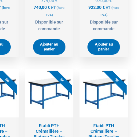
0
€
779,00
€
970,00
€
740,00
€
922,00
€
T
(hors
HT
(hors
HT
(hors
TVA)
TVA)
e sur
Disponible sur
Disponible sur
de
commande
commande
au
Ajouter au
Ajouter au
panier
panier
e
Le
Le
Le
Le
Le
ix
prix
prix
prix
prix
prix
5%
5%
5%
tuel
initial
actuel
initial
actuel
initial
t :
était :
est :
était :
est :
était :
0,00 €.
937,00 €.
1052,00 €.
1107,00 €.
934,00 €.
983,00 €.
PTH
Etabli PTH
Etabli PTH
re –
Crémaillère –
Crémaillère –
ralay
Plateau Taralay
Plateau Taralay