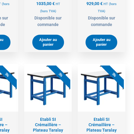
1035,00
€
929,00
€
T
(hors
HT
HT
(hors
(hors TVA)
TVA)
e sur
Disponible sur
Disponible sur
de
commande
commande
au
Ajouter au
Ajouter au
panier
panier
e
Le
Le
Le
Le
Le
ix
prix
prix
prix
prix
prix
5%
5%
5%
tuel
initial
actuel
initial
actuel
initial
t :
était :
est :
était :
est :
était :
6,00 €.
817,00 €.
911,00 €.
959,00 €.
806,00 €.
848,00 €.
SI
Etabli SI
Etabli SI
re –
Crémaillère –
Crémaillère –
ralay
Plateau Taralay
Plateau Taralay