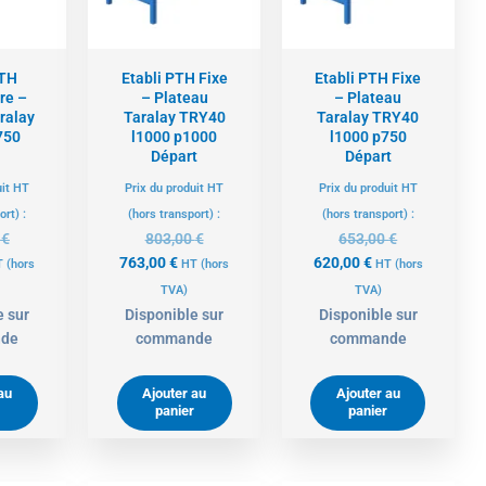
PTH
Etabli PTH Fixe
Etabli PTH Fixe
re –
– Plateau
– Plateau
ralay
Taralay TRY40
Taralay TRY40
750
l1000 p1000
l1000 p750
Départ
Départ
uit HT
Prix du produit HT
Prix du produit HT
ort) :
(hors transport) :
(hors transport) :
0
€
803,00
€
653,00
€
763,00
€
620,00
€
T
(hors
HT
(hors
HT
(hors
TVA)
TVA)
e sur
Disponible sur
Disponible sur
de
commande
commande
au
Ajouter au
Ajouter au
panier
panier