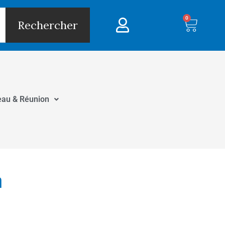
0
Panie
Rechercher
eau & Réunion
m