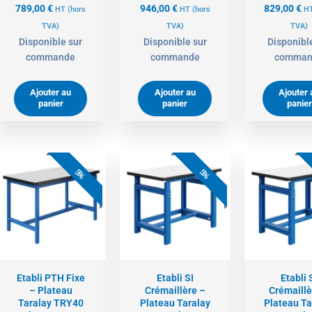
789,00
€
946,00
€
829,00
€
HT
(hors
HT
(hors
H
TVA)
TVA)
TVA)
Disponible sur
Disponible sur
Disponibl
commande
commande
comman
Ajouter au
Ajouter au
Ajouter 
panier
panier
panier
Le
Le
Le
Le
L
prix
prix
prix
prix
pr
5%
5%
actuel
initial
actuel
initial
ac
est :
était :
est :
était :
es
600,00 €.
632,00 €.
891,00 €.
938,00 €.
77
Etabli PTH Fixe
Etabli SI
Etabli 
– Plateau
Crémaillère –
Crémaillè
Taralay TRY40
Plateau Taralay
Plateau Ta