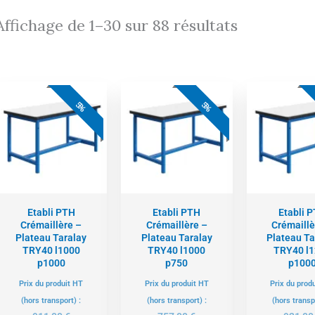
Affichage de 1–30 sur 88 résultats
Le
Le
Le
Le
L
prix
prix
prix
prix
pr
5%
5%
actuel
initial
actuel
initial
ac
est :
était :
est :
était :
es
865,00 €.
911,00 €.
719,00 €.
757,00 €.
87
Etabli PTH
Etabli PTH
Etabli 
Crémaillère –
Crémaillère –
Crémaillè
Plateau Taralay
Plateau Taralay
Plateau Ta
TRY40 l1000
TRY40 l1000
TRY40 l
p1000
p750
p100
Prix du produit HT
Prix du produit HT
Prix du prod
(hors transport) :
(hors transport) :
(hors transp