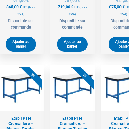
911,00
€
757,00
€
921,0
865,00
€
719,00
€
875,00
€
HT
(hors
HT
(hors
H
TVA)
TVA)
TVA)
Disponible sur
Disponible sur
Disponibl
commande
commande
comman
Ajouter au
Ajouter au
Ajouter 
panier
panier
panier
Le
Le
Le
Le
L
prix
prix
prix
prix
pr
5%
5%
actuel
initial
actuel
initial
ac
est :
était :
est :
était :
es
788,00 €.
829,00 €.
978,00 €.
1029,00 €.
89
Etabli PTH
Etabli PTH
Etabli 
Crémaillère –
Crémaillère –
Crémaillè
Plateau Taralay
Plateau Taralay
Plateau Ta