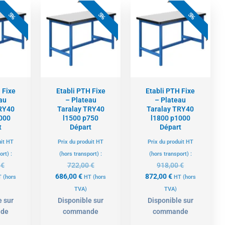
e
Le
Le
Le
Le
Le
ix
prix
prix
prix
prix
prix
5%
5%
5%
tuel
initial
actuel
initial
actuel
initial
t :
était :
est :
était :
est :
était :
8,00 €.
861,00 €.
686,00 €.
722,00 €.
872,00 €.
918,00 €.
 Fixe
Etabli PTH Fixe
Etabli PTH Fixe
au
– Plateau
– Plateau
RY40
Taralay TRY40
Taralay TRY40
000
l1500 p750
l1800 p1000
t
Départ
Départ
uit HT
Prix du produit HT
Prix du produit HT
ort) :
(hors transport) :
(hors transport) :
0
€
722,00
€
918,00
€
686,00
€
872,00
€
T
(hors
HT
(hors
HT
(hors
TVA)
TVA)
e sur
Disponible sur
Disponible sur
de
commande
commande