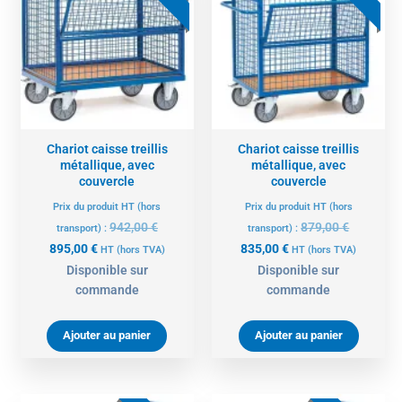
actuel
initial
actuel
initial
est :
était :
est :
était :
895,00 €.
942,00 €.
835,00 €.
879,00 €.
Chariot caisse treillis
Chariot caisse treillis
métallique, avec
métallique, avec
couvercle
couvercle
Prix du produit HT (hors
Prix du produit HT (hors
942,00
€
879,00
€
transport) :
transport) :
895,00
€
835,00
€
HT
(hors TVA)
HT
(hors TVA)
Disponible sur
Disponible sur
commande
commande
Ajouter au panier
Ajouter au panier