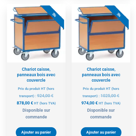
Le
Le
Le
Le
prix
prix
prix
prix
5%
5%
actuel
initial
actuel
initial
est :
était :
est :
était :
878,00 €.
924,00 €.
974,00 €.
1025,00 
Chariot caisse,
Chariot caisse,
panneaux bois avec
panneaux bois avec
couvercle
couvercle
Prix du produit HT (hors
Prix du produit HT (hors
924,00
€
1025,00
€
transport) :
transport) :
878,00
€
974,00
€
HT
(hors TVA)
HT
(hors TVA)
Disponible sur
Disponible sur
commande
commande
Ajouter au panier
Ajouter au panier