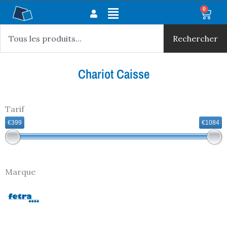
Aller
Main
0
Panie
au
Rechercher
Menu
contenu
Rechercher
Chariot Caisse
Tarif
€399
€1084
Marque