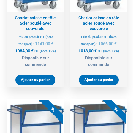
Chariot caisse en tôle
Chariot caisse en tôle
acier soudé avec
acier soudé avec
couvercle
couvercle
Prix du produit HT (hors
Prix du produit HT (hors
1141,00
€
1066,00
€
transport) :
transport) :
1084,00
€
1013,00
€
HT
(hors TVA)
HT
(hors TVA)
Disponible sur
Disponible sur
commande
commande
Ajouter au panier
Ajouter au panier
Le
Le
Le
Le
prix
prix
prix
prix
5%
5%
actuel
initial
actuel
initial
est :
était :
est :
était :
758,00 €.
798,00 €.
795,00 €.
837,00 €.