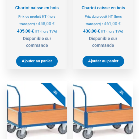
Chariot caisse en bois
Chariot caisse en bois
Prix du produit HT (hors
Prix du produit HT (hors
458,00
€
461,00
€
transport) :
transport) :
435,00
€
438,00
€
HT
(hors TVA)
HT
(hors TVA)
Disponible sur
Disponible sur
commande
commande
Ajouter au panier
Ajouter au panier
Le
Le
Le
Le
prix
prix
prix
prix
5%
5%
actuel
initial
actuel
initial
est :
était :
est :
était :
471,00 €.
496,00 €.
399,00 €.
420,00 €.