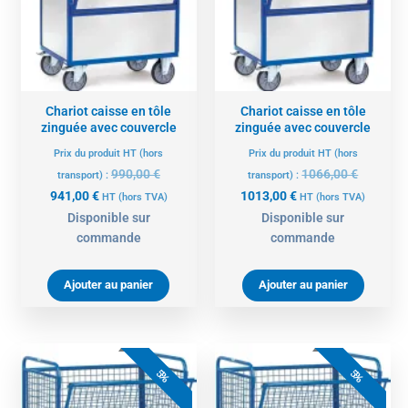
941,00 €.
990,00 €.
1013,00 €.
1066,00 
Chariot caisse en tôle
Chariot caisse en tôle
zinguée avec couvercle
zinguée avec couvercle
Prix du produit HT (hors
Prix du produit HT (hors
990,00
€
1066,00
€
transport) :
transport) :
941,00
€
1013,00
€
HT
(hors TVA)
HT
(hors TVA)
Disponible sur
Disponible sur
commande
commande
Ajouter au panier
Ajouter au panier
Le
Le
Le
Le
prix
prix
prix
prix
5%
5%
actuel
initial
actuel
initial