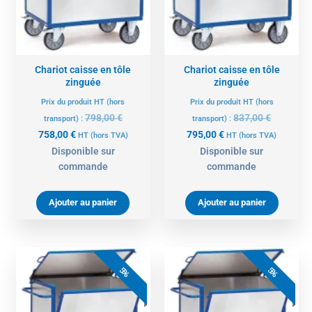
Chariot caisse en tôle
Chariot caisse en tôle
zinguée
zinguée
Prix du produit HT (hors
Prix du produit HT (hors
798,00
€
837,00
€
transport) :
transport) :
758,00
€
795,00
€
HT
(hors TVA)
HT
(hors TVA)
Disponible sur
Disponible sur
commande
commande
Ajouter au panier
Ajouter au panier
Le
Le
Le
Le
prix
prix
prix
prix
5%
5%
actuel
initial
actuel
initial
est :
était :
est :
était :