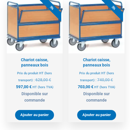
Le
Le
Le
Le
prix
prix
prix
prix
5%
5%
actuel
initial
actuel
initial
est :
était :
est :
était :
597,00 €.
628,00 €.
703,00 €.
740,00 €.
Chariot caisse,
Chariot caisse,
panneaux bois
panneaux bois
Prix du produit HT (hors
Prix du produit HT (hors
628,00
€
740,00
€
transport) :
transport) :
597,00
€
703,00
€
HT
(hors TVA)
HT
(hors TVA)
Disponible sur
Disponible sur
commande
commande
Ajouter au panier
Ajouter au panier