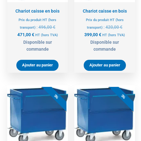
Chariot caisse en bois
Chariot caisse en bois
Prix du produit HT (hors
Prix du produit HT (hors
496,00
€
420,00
€
transport) :
transport) :
471,00
€
399,00
€
HT
(hors TVA)
HT
(hors TVA)
Disponible sur
Disponible sur
commande
commande
Ajouter au panier
Ajouter au panier
Le
Le
Le
Le
prix
prix
prix
prix
5%
5%
actuel
initial
actuel
initial
est :
était :
est :
était :
866,00 €.
912,00 €.
782,00 €.
823,00 €.