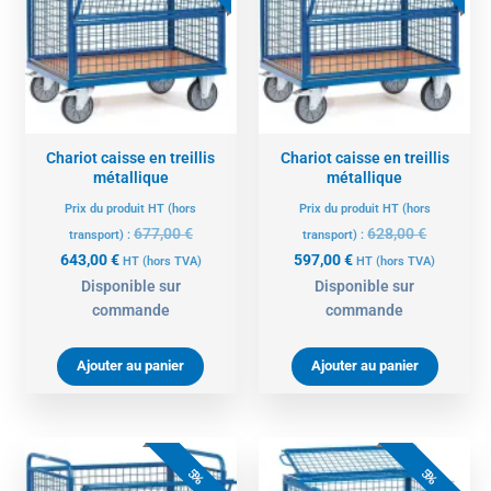
est :
était :
est :
était :
643,00 €.
677,00 €.
597,00 €.
628,00 €.
Chariot caisse en treillis
Chariot caisse en treillis
métallique
métallique
Prix du produit HT (hors
Prix du produit HT (hors
677,00
€
628,00
€
transport) :
transport) :
643,00
€
597,00
€
HT
(hors TVA)
HT
(hors TVA)
Disponible sur
Disponible sur
commande
commande
Ajouter au panier
Ajouter au panier
Le
Le
Le
Le
prix
prix
prix
prix
5%
5%