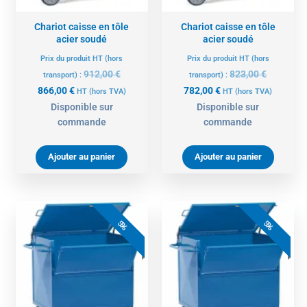
Chariot caisse en tôle
Chariot caisse en tôle
acier soudé
acier soudé
Prix du produit HT (hors
Prix du produit HT (hors
912,00
€
823,00
€
transport) :
transport) :
866,00
€
782,00
€
HT
(hors TVA)
HT
(hors TVA)
Disponible sur
Disponible sur
commande
commande
Ajouter au panier
Ajouter au panier
Le
Le
Le
Le
prix
prix
prix
prix
5%
5%
actuel
initial
actuel
initial
est :
était :
est :
était :
1084,00 €.
1141,00 €.
1013,00 €.
1066,00 