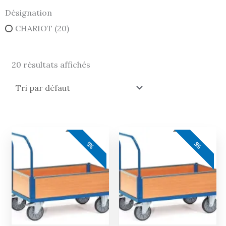
Désignation
CHARIOT
(20)
20 résultats affichés
Le
Le
Le
Le
prix
prix
prix
prix
5%
5%
actuel
initial
actuel
initial
est :
était :
est :
était :
435,00 €.
458,00 €.
438,00 €.
461,00 €.