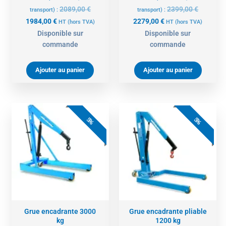
2089,00
€
2399,00
€
transport) :
transport) :
1984,00
€
2279,00
€
HT
(hors TVA)
HT
(hors TVA)
Disponible sur
Disponible sur
commande
commande
Ajouter au panier
Ajouter au panier
Le
Le
Le
Le
prix
prix
prix
prix
5%
5%
actuel
initial
actuel
initial
est :
était :
est :
était :
4274,00 €.
4499,00 €.
1889,00 €.
1989,00 
Grue encadrante 3000
Grue encadrante pliable
kg
1200 kg