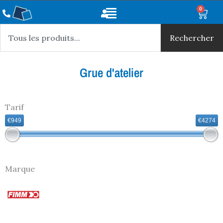
Aller
Main
0
Panie
au
Rechercher
Menu
contenu
Rechercher
Grue d'atelier
Tarif
€949
€4274
Marque