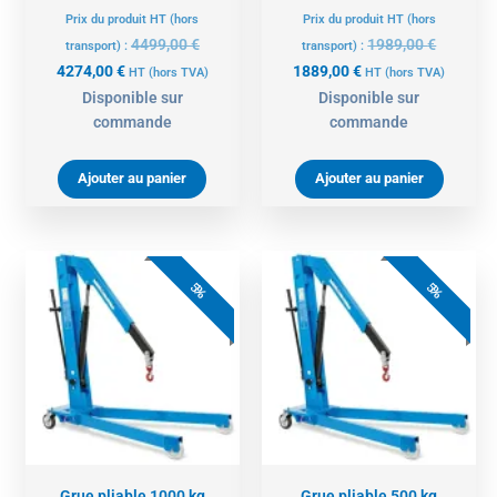
Prix du produit HT (hors
Prix du produit HT (hors
4499,00
€
1989,00
€
transport) :
transport) :
4274,00
€
1889,00
€
HT
(hors TVA)
HT
(hors TVA)
Disponible sur
Disponible sur
commande
commande
Ajouter au panier
Ajouter au panier
Le
Le
Le
Le
prix
prix
prix
prix
5%
5%
actuel
initial
actuel
initial
est :
était :
est :
était :
1357,00 €.
1429,00 €.
977,00 €.
1029,00 
Grue pliable 1000 kg
Grue pliable 500 kg