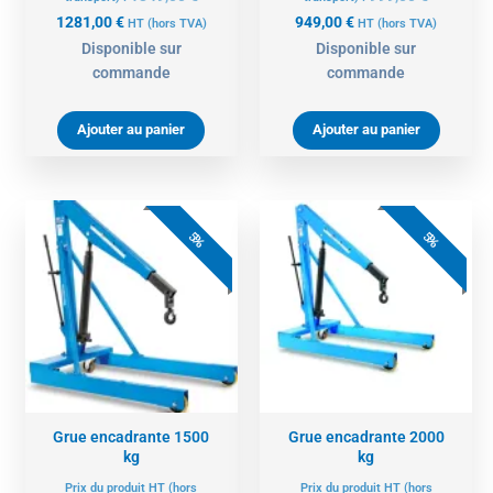
1281,00
€
949,00
€
HT
(hors TVA)
HT
(hors TVA)
Disponible sur
Disponible sur
commande
commande
Ajouter au panier
Ajouter au panier
Le
Le
Le
Le
prix
prix
prix
prix
5%
5%
actuel
initial
actuel
initial
est :
était :
est :
était :
1984,00 €.
2089,00 €.
2279,00 €.
2399,00 
Grue encadrante 1500
Grue encadrante 2000
kg
kg
Prix du produit HT (hors
Prix du produit HT (hors