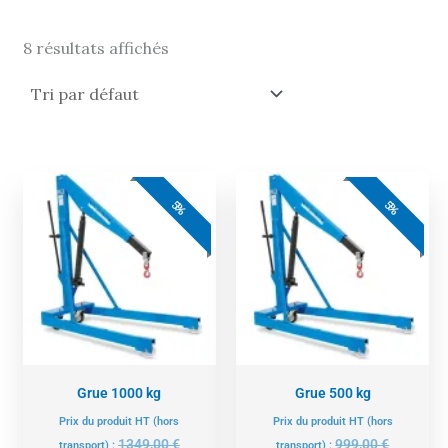
8 résultats affichés
Le
Le
Le
Le
prix
prix
prix
prix
5%
5%
actuel
initial
actuel
initial
est :
était :
est :
était :
1281,00 €.
1349,00 €.
949,00 €.
999,00 €.
Grue 1000 kg
Grue 500 kg
Prix du produit HT (hors
Prix du produit HT (hors
1349,00
€
999,00
€
transport) :
transport) :