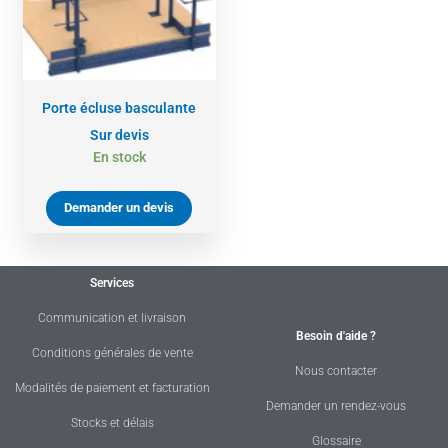
Porte écluse basculante
Sur devis
En stock
Demander un devis
Services
Communication et livraison
Besoin d'aide ?
Conditions générales de vente
Nous contacter
Modalités de paiement et facturation
Demander un rendez-vous
Stocks et délais
Glossaire