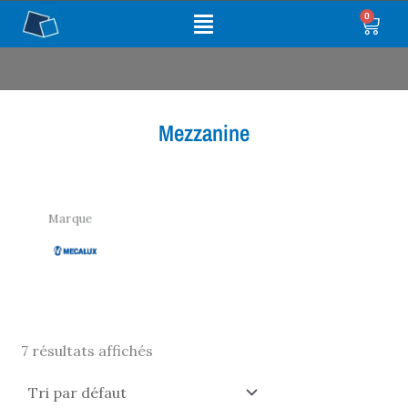
Aller
Main
0
Panie
au
Menu
contenu
Mezzanine
Marque
7 résultats affichés