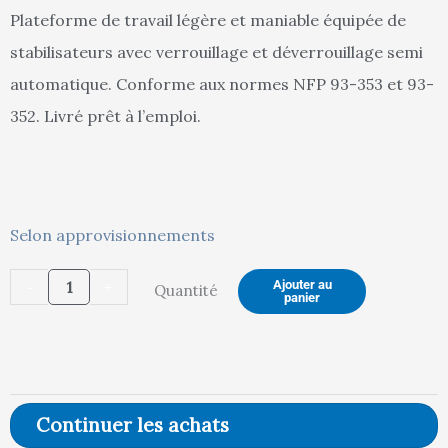
Plateforme de travail légère et maniable équipée de
stabilisateurs avec verrouillage et déverrouillage semi
est :
ét
automatique. Conforme aux normes NFP 93-353 et 93-
352. Livré prêt à l’emploi.
892,00 €.
93
quantité
Selon approvisionnements
de
-
+
Ajouter au
Quantité
Plateforme
panier
de
travail
aluminium
repliable,
Continuer les achats
6