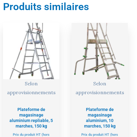
Produits similaires
Le
Le
Le
Le
prix
prix
prix
prix
actuel
initial
actuel
initial
est :
était :
est :
était :
1101,00 €.
1159,00 €.
1975,00 €.
2079,00 €
Selon
Selon
approvisionnements
approvisionnements
Plateforme de
Plateforme de
magasinage
magasinage
aluminium repliable, 5
aluminium, 10
marches, 150 kg
marches, 150 kg
Prix du produit HT (hors
Prix du produit HT (hors