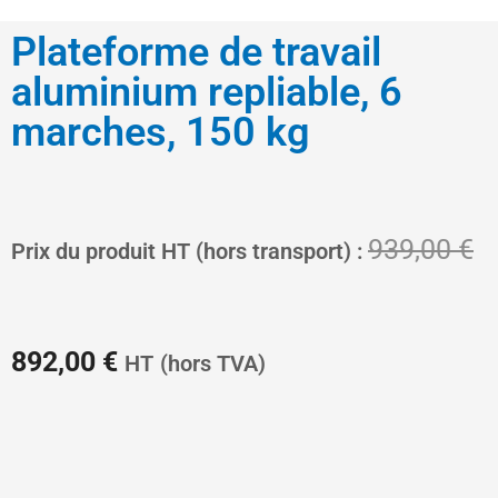
Plateforme de travail
aluminium repliable, 6
marches, 150 kg
Le
L
939,00
€
Prix du produit HT (hors transport) :
prix
pr
892,00
€
HT
(hors TVA)
actuel
in