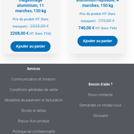
magasinage
aluminium repliable, 4
aluminium, 11
marches, 150 kg
marches, 150 kg
Prix du produit HT (hors
Prix du produit HT (hors
779,00
€
transport) :
2325,00
€
transport) :
740,00
€
HT
(hors TVA)
2208,00
€
HT
(hors TVA)
Ajouter au panier
Ajouter au panier
Services
Communication et livraison
Besoin d'aide ?
Conditions générales de vente
Nous contacter
Modalités de paiement et facturation
Demander un rendez-vous
Stocks et délais
Glossaire
Retour d'un produit
Politique de confidentialité