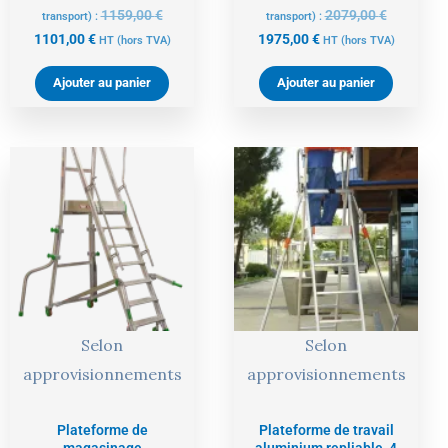
1159,00
€
2079,00
€
transport) :
transport) :
1101,00
€
1975,00
€
HT
(hors TVA)
HT
(hors TVA)
Ajouter au panier
Ajouter au panier
Le
Le
Le
Le
prix
prix
prix
prix
actuel
initial
actuel
initial
est :
était :
est :
était :
2208,00 €.
2325,00 €.
740,00 €.
779,00 €.
Selon
Selon
approvisionnements
approvisionnements
Plateforme de
Plateforme de travail