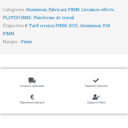
marches,
Catégories
Aluminium
,
Fabricant FIMM
,
Livraison offerte
,
150
PLATEFORME
,
Plateforme de travail
kg
Étiquettes
€ Tarif version FIMM 2025
,
Aluminium
,
FAB
FIMM
Marque :
Fimm
Livraison optimisée
Paiement sécurisé
Alignement des prix
Support Client