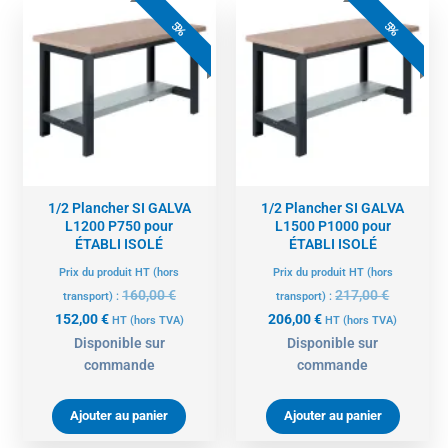
Le
Le
Le
Le
prix
prix
prix
prix
5%
5%
actuel
initial
actuel
initial
est :
était :
est :
était :
152,00 €.
160,00 €.
206,00 €.
217,00 €.
1/2 Plancher SI GALVA
1/2 Plancher SI GALVA
L1200 P750 pour
L1500 P1000 pour
ÉTABLI ISOLÉ
ÉTABLI ISOLÉ
Prix du produit HT (hors
Prix du produit HT (hors
160,00
€
217,00
€
transport) :
transport) :
152,00
€
206,00
€
HT
(hors TVA)
HT
(hors TVA)
Disponible sur
Disponible sur
commande
commande
Ajouter au panier
Ajouter au panier