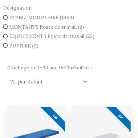
Désignation
ETABLI MODULAIRE
(1493)
MONTANTS Poste de travail
(2)
EQUIPEMENTS Poste de travail
(22)
PUPITRE
(9)
Affichage de 1–30 sur 1603 résultats
Le
Le
Le
Le
prix
prix
prix
prix
6%
6%
initial
actuel
initial
actue
était :
est :
était :
est :
89,00 €.
84,00 €.
89,00 €.
84,00 