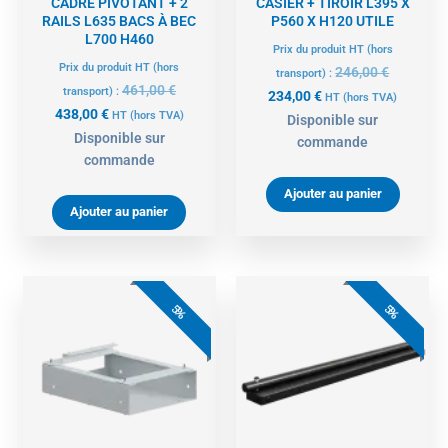
CADRE PIVOTANT + 2
CASIER + TIROIR L395 X
RAILS L635 BACS À BEC
P560 X H120 UTILE
L700 H460
Prix du produit HT (hors
Prix du produit HT (hors
246,00
€
transport) :
461,00
€
transport) :
234,00
€
HT
(hors TVA)
438,00
€
HT
(hors TVA)
Disponible sur
Disponible sur
commande
commande
Ajouter au panier
Ajouter au panier
Le
Le
Le
Le
prix
prix
prix
prix
5%
5%
actuel
initial
actuel
initial
est :
était :
est :
était :
134,00 €.
141,00 €.
205,00 €.
216,00 €.