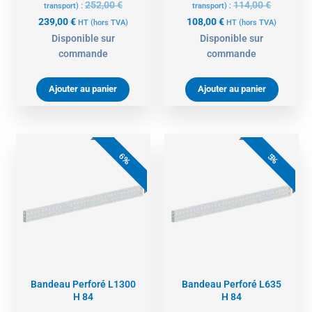
252,00
€
114,00
€
transport) :
transport) :
239,00
€
108,00
€
HT
(hors TVA)
HT
(hors TVA)
Disponible sur
Disponible sur
commande
commande
Ajouter au panier
Ajouter au panier
Le
Le
Le
Le
prix
prix
prix
prix
6%
5%
initial
actuel
initial
actue
était :
est :
était :
est :
71,00 €.
67,00 €.
65,00 €.
62,00 
Bandeau Perforé L1300
Bandeau Perforé L635
H 84
H 84