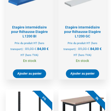
Etagère intermédiaire
Etagère intermédiaire
pour Réhausse Etagère
pour Réhausse Etagère
L1200 BI
L1200 GC
Prix du produit HT (hors
Prix du produit HT (hors
89,00
€
84,00
€
89,00
€
84,00
€
transport) :
transport) :
HT
(hors TVA)
HT
(hors TVA)
En stock
En stock
Ajouter au panier
Ajouter au panier
Le
Le
Le
Le
prix
prix
prix
prix
6%
5%
actuel
initial
actuel
initial
est :
était :
est :
était :