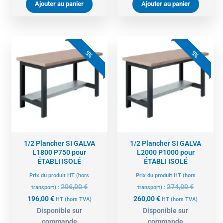
Ajouter au panier
Ajouter au panier
Le
Le
Le
Le
prix
prix
prix
prix
5%
5%
actuel
initial
actuel
initial
est :
était :
est :
était :
196,00 €.
206,00 €.
260,00 €.
274,00 €.
1/2 Plancher SI GALVA
1/2 Plancher SI GALVA
L1800 P750 pour
L2000 P1000 pour
ÉTABLI ISOLÉ
ÉTABLI ISOLÉ
Prix du produit HT (hors
Prix du produit HT (hors
206,00
€
274,00
€
transport) :
transport) :
196,00
€
260,00
€
HT
(hors TVA)
HT
(hors TVA)
Disponible sur
Disponible sur
commande
commande