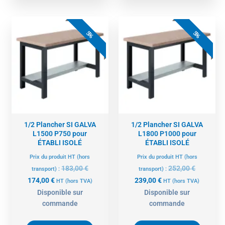
Le
Le
Le
Le
prix
prix
prix
prix
5%
5%
actuel
initial
actuel
initial
est :
était :
est :
était :
174,00 €.
183,00 €.
239,00 €.
252,00 €.
1/2 Plancher SI GALVA
1/2 Plancher SI GALVA
L1500 P750 pour
L1800 P1000 pour
ÉTABLI ISOLÉ
ÉTABLI ISOLÉ
Prix du produit HT (hors
Prix du produit HT (hors
183,00
€
252,00
€
transport) :
transport) :
174,00
€
239,00
€
HT
(hors TVA)
HT
(hors TVA)
Disponible sur
Disponible sur
commande
commande