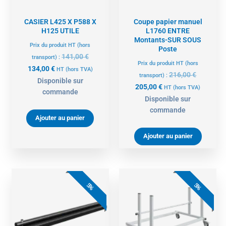
CASIER L425 X P588 X
Coupe papier manuel
H125 UTILE
L1760 ENTRE
Montants-SUR SOUS
Prix du produit HT (hors
Poste
141,00
€
transport) :
Prix du produit HT (hors
134,00
€
HT
(hors TVA)
216,00
€
transport) :
Disponible sur
205,00
€
HT
(hors TVA)
commande
Disponible sur
commande
Ajouter au panier
Ajouter au panier
Le
Le
Le
Le
prix
prix
prix
prix
5%
5%
actuel
initial
actuel
initial
est :
était :
est :
était :
181,00 €.
191,00 €.
518,00 €.
545,00 €.