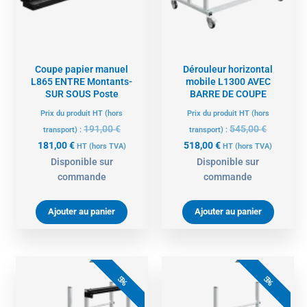
Coupe papier manuel
Dérouleur horizontal
L865 ENTRE Montants-
mobile L1300 AVEC
SUR SOUS Poste
BARRE DE COUPE
Prix du produit HT (hors
Prix du produit HT (hors
191,00
€
545,00
€
transport) :
transport) :
181,00
€
518,00
€
HT
(hors TVA)
HT
(hors TVA)
Disponible sur
Disponible sur
commande
commande
Ajouter au panier
Ajouter au panier
Le
Le
Le
Le
prix
prix
prix
prix
5%
5%
actuel
initial
actuel
initial