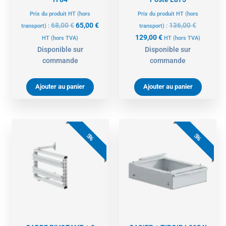
Prix du produit HT (hors
Prix du produit HT (hors
68,00
€
65,00
€
136,00
€
transport) :
transport) :
129,00
€
HT
(hors TVA)
HT
(hors TVA)
Disponible sur
Disponible sur
commande
commande
Ajouter au panier
Ajouter au panier
Le
Le
Le
Le
prix
prix
prix
prix
5%
5%
actuel
initial
actuel
initial
est :
était :
est :
était :
438,00 €.
461,00 €.
234,00 €.
246,00 €.