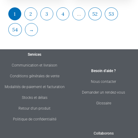
1
2
3
4
…
52
53
54
→
Services
Communication et livraison
Besoin d'aide ?
Conditions générales de vente
Nous contacter
Modalités de paiement et facturation
Demander un rendez-vous
Stocks et délais
Glossaire
Retour d'un produit
Politique de confidentialité
Collaborons