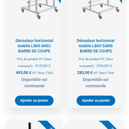
est :
était :
est :
était :
493,00 €.
519,00 €.
283,00 €.
298,00 €.
Dérouleur horizontal
Dérouleur horizontal
mobile L865 AVEC
mobile L865 SANS
BARRE DE COUPE
BARRE DE COUPE
Prix du produit HT (hors
Prix du produit HT (hors
519,00
€
298,00
€
transport) :
transport) :
493,00
€
283,00
€
HT
(hors TVA)
HT
(hors TVA)
Disponible sur
Disponible sur
commande
commande
Ajouter au panier
Ajouter au panier
Le
Le
Le
Le
prix
prix
prix
prix