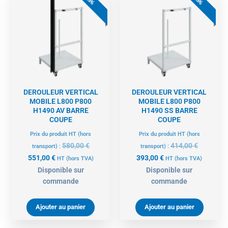
5%
5%
actuel
initial
actuel
initial
est :
était :
est :
était :
551,00 €.
580,00 €.
393,00 €.
414,00 €.
DEROULEUR VERTICAL
DEROULEUR VERTICAL
MOBILE L800 P800
MOBILE L800 P800
H1490 AV BARRE
H1490 SS BARRE
COUPE
COUPE
Prix du produit HT (hors
Prix du produit HT (hors
580,00
€
414,00
€
transport) :
transport) :
551,00
€
393,00
€
HT
(hors TVA)
HT
(hors TVA)
Disponible sur
Disponible sur
commande
commande
Ajouter au panier
Ajouter au panier