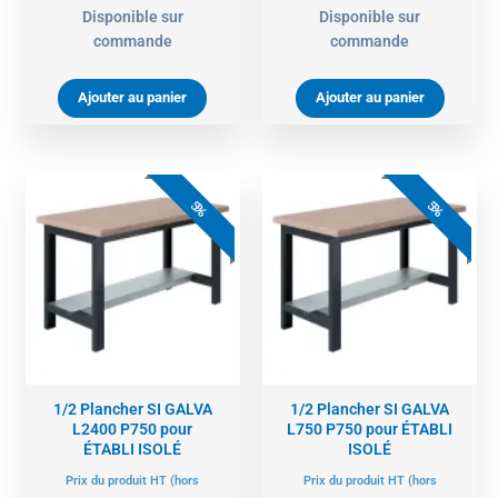
Disponible sur
Disponible sur
commande
commande
Ajouter au panier
Ajouter au panier
Le
Le
Le
Le
prix
prix
prix
prix
5%
5%
actuel
initial
actuel
initial
est :
était :
est :
était :
239,00 €.
252,00 €.
108,00 €.
114,00 €.
1/2 Plancher SI GALVA
1/2 Plancher SI GALVA
L2400 P750 pour
L750 P750 pour ÉTABLI
ÉTABLI ISOLÉ
ISOLÉ
Prix du produit HT (hors
Prix du produit HT (hors