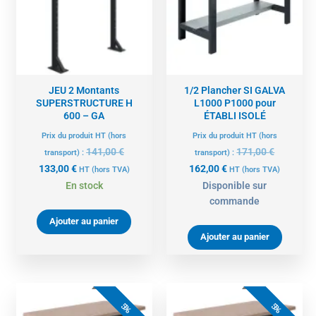
133,00 €.
141,00 €.
162,00 €.
171,00 €.
JEU 2 Montants
1/2 Plancher SI GALVA
SUPERSTRUCTURE H
L1000 P1000 pour
600 – GA
ÉTABLI ISOLÉ
Prix du produit HT (hors
Prix du produit HT (hors
141,00
€
171,00
€
transport) :
transport) :
133,00
€
162,00
€
HT
(hors TVA)
HT
(hors TVA)
En stock
Disponible sur
commande
Ajouter au panier
Ajouter au panier
Le
Le
Le
Le
prix
prix
prix
prix
5%
5%