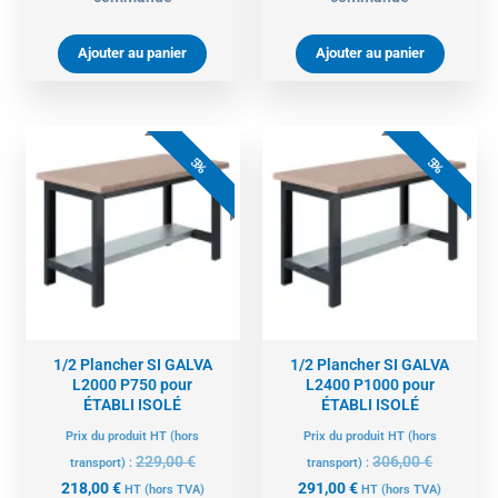
Ajouter au panier
Ajouter au panier
Le
Le
Le
Le
prix
prix
prix
prix
5%
5%
actuel
initial
actuel
initial
est :
était :
est :
était :
218,00 €.
229,00 €.
291,00 €.
306,00 €.
1/2 Plancher SI GALVA
1/2 Plancher SI GALVA
L2000 P750 pour
L2400 P1000 pour
ÉTABLI ISOLÉ
ÉTABLI ISOLÉ
Prix du produit HT (hors
Prix du produit HT (hors
229,00
€
306,00
€
transport) :
transport) :
218,00
€
291,00
€
HT
(hors TVA)
HT
(hors TVA)