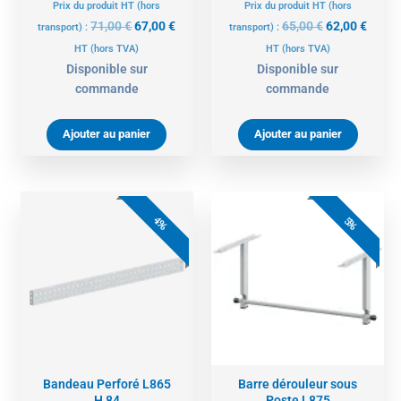
Prix du produit HT (hors
Prix du produit HT (hors
71,00
€
67,00
€
65,00
€
62,00
€
transport) :
transport) :
HT
(hors TVA)
HT
(hors TVA)
Disponible sur
Disponible sur
commande
commande
Ajouter au panier
Ajouter au panier
Le
Le
Le
Le
prix
prix
prix
prix
4%
5%
initial
actuel
actuel
initial
était :
est :
est :
était :
68,00 €.
65,00 €.
129,00 €.
136,00 €.
Bandeau Perforé L865
Barre dérouleur sous
H 84
Poste L875