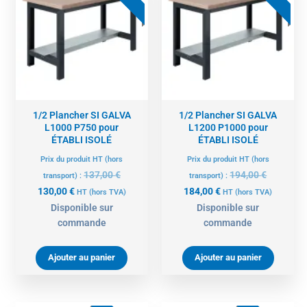
actuel
initial
actuel
initial
est :
était :
est :
était :
130,00 €.
137,00 €.
184,00 €.
194,00 €.
1/2 Plancher SI GALVA
1/2 Plancher SI GALVA
L1000 P750 pour
L1200 P1000 pour
ÉTABLI ISOLÉ
ÉTABLI ISOLÉ
Prix du produit HT (hors
Prix du produit HT (hors
137,00
€
194,00
€
transport) :
transport) :
130,00
€
184,00
€
HT
(hors TVA)
HT
(hors TVA)
Disponible sur
Disponible sur
commande
commande
Ajouter au panier
Ajouter au panier