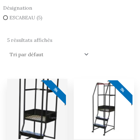
Désignation
ESCABEAU
(5)
5 résultats affichés
Le
Le
Le
Le
prix
prix
prix
prix
5%
5%
actuel
initial
actuel
initial
est :
était :
est :
était :
474,00 €.
499,00 €.
569,00 €.
599,00 €.