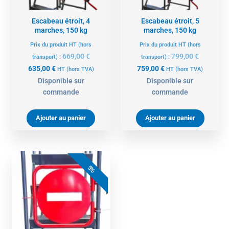
Escabeau étroit, 4
Escabeau étroit, 5
marches, 150 kg
marches, 150 kg
Prix du produit HT (hors
Prix du produit HT (hors
669,00
€
799,00
€
transport) :
transport) :
635,00
€
759,00
€
HT
(hors TVA)
HT
(hors TVA)
Disponible sur
Disponible sur
commande
commande
Ajouter au panier
Ajouter au panier
Le
Le
prix
prix
5%
actuel
initial
est :
était :
179,00 €.
189,00 €.