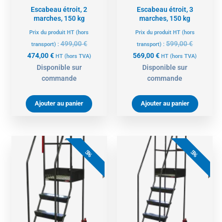
Escabeau étroit, 2
Escabeau étroit, 3
marches, 150 kg
marches, 150 kg
Prix du produit HT (hors
Prix du produit HT (hors
499,00
€
599,00
€
transport) :
transport) :
474,00
€
569,00
€
HT
(hors TVA)
HT
(hors TVA)
Disponible sur
Disponible sur
commande
commande
Ajouter au panier
Ajouter au panier
Le
Le
Le
Le
prix
prix
prix
prix
5%
5%
actuel
initial
actuel
initial
est :
était :
est :
était :
635,00 €.
669,00 €.
759,00 €.
799,00 €.