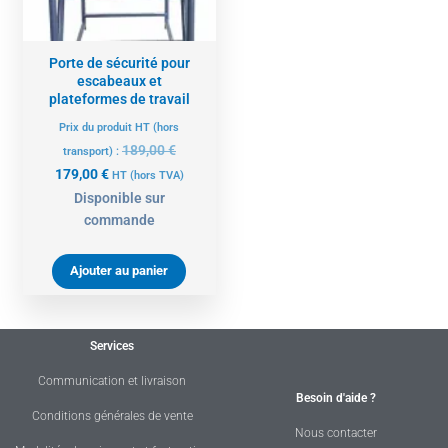
Porte de sécurité pour
escabeaux et
plateformes de travail
Prix du produit HT (hors
189,00
€
transport) :
179,00
€
HT
(hors TVA)
Disponible sur
commande
Ajouter au panier
Services
Communication et livraison
Besoin d'aide ?
Conditions générales de vente
Nous contacter