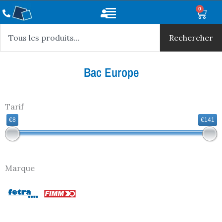
Aller
Main
0
Panie
au
Rechercher
Menu
contenu
Rechercher
Bac Europe
Tarif
€8
€141
Marque