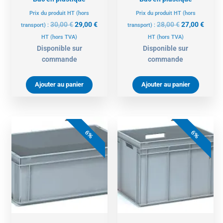
Prix du produit HT (hors
Prix du produit HT (hors
30,00
€
29,00
€
28,00
€
27,00
€
transport) :
transport) :
HT
(hors TVA)
HT
(hors TVA)
Disponible sur
Disponible sur
commande
commande
Ajouter au panier
Ajouter au panier
Le
Le
Le
Le
prix
prix
prix
prix
6%
6%
initial
actuel
initial
actue
était :
est :
était :
est :
31,00 €.
29,00 €.
52,00 €.
49,00 