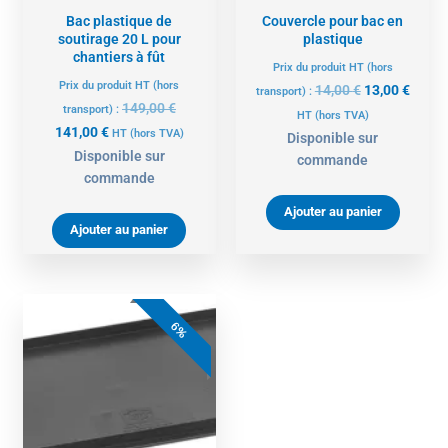
Bac plastique de
Couvercle pour bac en
soutirage 20 L pour
plastique
chantiers à fût
Prix du produit HT (hors
Prix du produit HT (hors
14,00
€
13,00
€
transport) :
149,00
€
transport) :
HT
(hors TVA)
141,00
€
HT
(hors TVA)
Disponible sur
Disponible sur
commande
commande
Ajouter au panier
Ajouter au panier
Le
Le
prix
prix
6%
initial
actuel
était :
est :
18,00 €.
17,00 €.