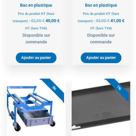
Bac en plastique
Bac en plastique
Prix du produit HT (hors
Prix du produit HT (hors
42,00
€
40,00
€
43,00
€
41,00
€
transport) :
transport) :
HT
(hors TVA)
HT
(hors TVA)
Disponible sur
Disponible sur
commande
commande
Ajouter au panier
Ajouter au panier
Le
Le
Le
Le
prix
prix
prix
prix
7%
5%
actuel
initial
initial
actue
est :
était :
était :
est :
141,00 €.
149,00 €.
14,00 €.
13,00 