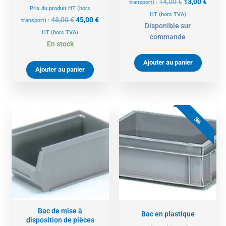
14,00
€
13,00
€
transport) :
Prix du produit HT (hors
HT
(hors TVA)
48,00
€
45,00
€
transport) :
Disponible sur
HT
(hors TVA)
commande
En stock
Ajouter au panier
Ajouter au panier
Le
Le
prix
prix
5%
initial
actue
était :
est :
19,00 €.
18,00 
Bac de mise à
Bac en plastique
disposition de pièces