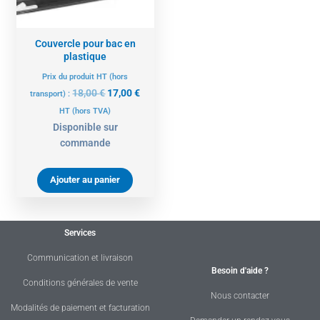
Couvercle pour bac en
plastique
Prix du produit HT (hors
18,00
€
17,00
€
transport) :
HT
(hors TVA)
Disponible sur
commande
Ajouter au panier
Services
Communication et livraison
Besoin d'aide ?
Conditions générales de vente
Nous contacter
Modalités de paiement et facturation