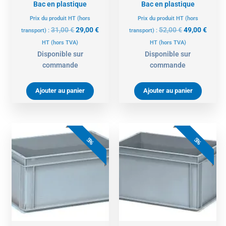
Bac en plastique
Bac en plastique
Prix du produit HT (hors
Prix du produit HT (hors
31,00
€
29,00
€
52,00
€
49,00
€
transport) :
transport) :
HT
(hors TVA)
HT
(hors TVA)
Disponible sur
Disponible sur
commande
commande
Ajouter au panier
Ajouter au panier
Le
Le
Le
Le
prix
prix
prix
prix
5%
5%
initial
actuel
initial
actue
était :
est :
était :
est :
42,00 €.
40,00 €.
43,00 €.
41,00 