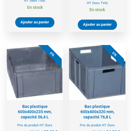
HT
(hors TVA)
HT
(hors TVA)
En stock
En stock
Ajouter au panier
Ajouter au panier
Le
Le
Le
Le
prix
prix
prix
prix
6%
6%
initial
actuel
initial
actue
était :
est :
était :
est :
35,00 €.
33,00 €.
36,00 €.
34,00 
Bac plastique
Bac plastique
600x400x235 mm,
600x400x320 mm,
capacité 56,4 L
capacité 76,8 L
Prix du produit HT (hors
Prix du produit HT (hors