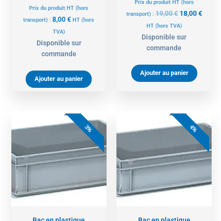
Prix du produit HT (hors
Prix du produit HT (hors
19,00
€
18,00
€
transport) :
8,00
€
transport) :
HT
(hors
HT
(hors TVA)
TVA)
Disponible sur
Disponible sur
commande
commande
Ajouter au panier
Ajouter au panier
Le
Le
Le
Le
prix
prix
prix
prix
3%
4%
initial
actuel
initial
actue
était :
est :
était :
est :
30,00 €.
29,00 €.
28,00 €.
27,00 
Bac en plastique
Bac en plastique