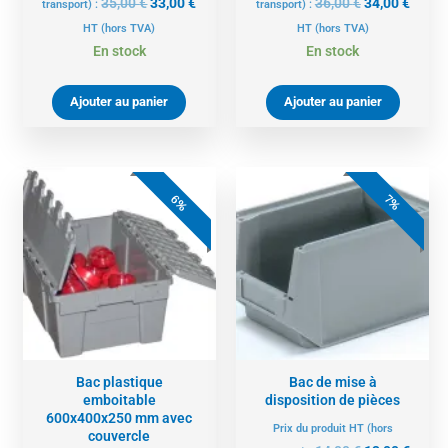
35,00
€
33,00
€
36,00
€
34,00
€
transport) :
transport) :
HT
(hors TVA)
HT
(hors TVA)
En stock
En stock
Ajouter au panier
Ajouter au panier
Le
Le
Le
Le
prix
prix
prix
prix
6%
7%
initial
actuel
initial
actue
était :
est :
était :
est :
48,00 €.
45,00 €.
14,00 €.
13,00 
Bac plastique
Bac de mise à
emboitable
disposition de pièces
600x400x250 mm avec
Prix du produit HT (hors
couvercle