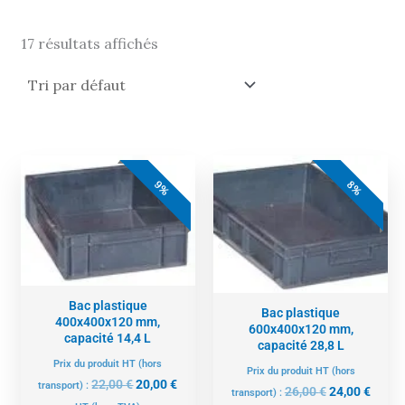
17 résultats affichés
Le
Le
Le
Le
prix
prix
prix
prix
9%
8%
initial
actuel
initial
actue
était :
est :
était :
est :
22,00 €.
20,00 €.
26,00 €.
24,00 
Bac plastique
Bac plastique
400x400x120 mm,
600x400x120 mm,
capacité 14,4 L
capacité 28,8 L
Prix du produit HT (hors
Prix du produit HT (hors
22,00
€
20,00
€
transport) :
26,00
€
24,00
€
transport) :