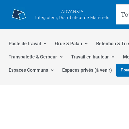
Aller
Rec
ADVANXIA
au
Intégrateur, Distributeur de Matériels
contenu
Poste de travail
Grue & Palan
Rétention & Tri 
Transpalette & Gerbeur
Travail en hauteur
Me
Espaces Communs
Espaces privés (à venir)
Pour