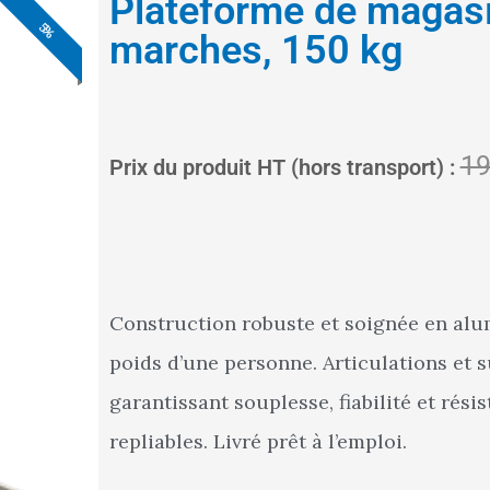
Plateforme de magas
5%
5%
5%
5%
5%
5%
5%
marches, 150 kg
19
Prix du produit HT (hors transport) :
Construction robuste et soignée en al
poids d’une personne. Articulations et
garantissant souplesse, fiabilité et rés
repliables. Livré prêt à l’emploi.