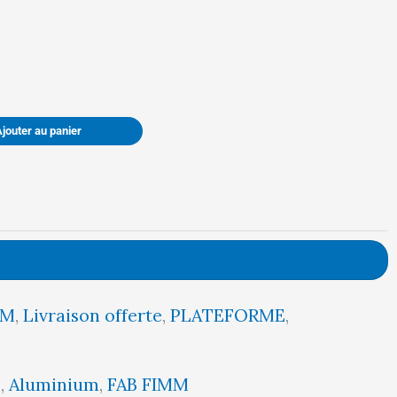
était :
est :
1939,00 €.
1842,00 €.
Ajouter au panier
MM
,
Livraison offerte
,
PLATEFORME
,
5
,
Aluminium
,
FAB FIMM