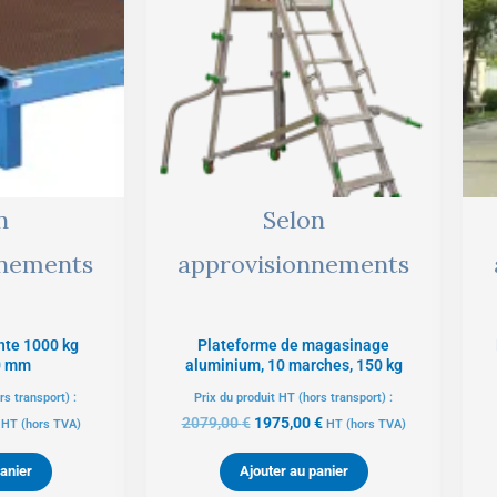
.
677,00 €.
2079,00 €.
1975,00 €.
n
Selon
nnements
approvisionnements
nte 1000 kg
Plateforme de magasinage
0 mm
aluminium, 10 marches, 150 kg
rs transport) :
Prix du produit HT (hors transport) :
2079,00
€
1975,00
€
HT
(hors TVA)
HT
(hors TVA)
anier
Ajouter au panier