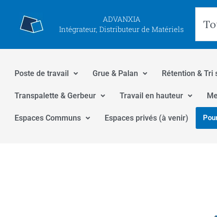
Aller
Rec
ADVANXIA
au
Intégrateur, Distributeur de Matériels
contenu
Poste de travail
Grue & Palan
Rétention & Tri 
Transpalette & Gerbeur
Travail en hauteur
Me
Espaces Communs
Espaces privés (à venir)
Pour