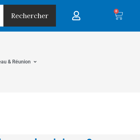
0
Panie
Rechercher
eau & Réunion