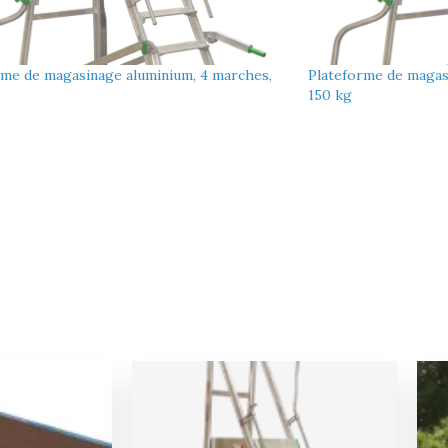
rme de magasinage aluminium, 4 marches,
Plateforme de magas
150 kg
Le
Le
Le
prix
prix
prix
actuel
initial
actuel
est :
était :
est :