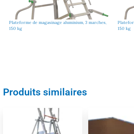
Plateforme de magasinage aluminium, 3 marches,
Platefo
150 kg
150 kg
Produits similaires
Le
Le
Le
prix
prix
prix
initial
actuel
initial
était :
est :
était :