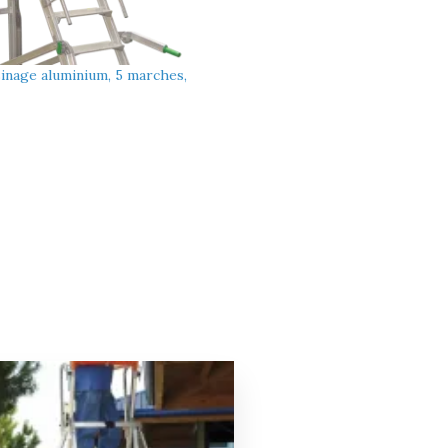
inage aluminium, 5 marches,
Le
Le
prix
prix
initial
actuel
était :
est :