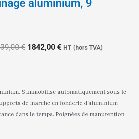
inage aluminium, 9
Le
Le
39,00
€
1842,00
€
HT
(hors TVA)
prix
prix
uminium. S’immobilise automatiquement sous le
 supports de marche en fonderie d’aluminium
initial
actuel
istance dans le temps. Poignées de manutention