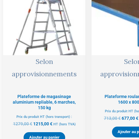
1279,00 €.
1215,00 €.
713,00 €
Selon
Selo
approvisionnements
approvisio
Plateforme de magasinage
Plateforme roula
aluminium repliable, 6 marches,
1600 x 80
150 kg
Prix du produit HT (ho
Prix du produit HT (hors transport) :
713,00
€
677,00
€
1279,00
€
1215,00
€
HT
(hors TVA)
Ajouter au p
Ajouter au panier