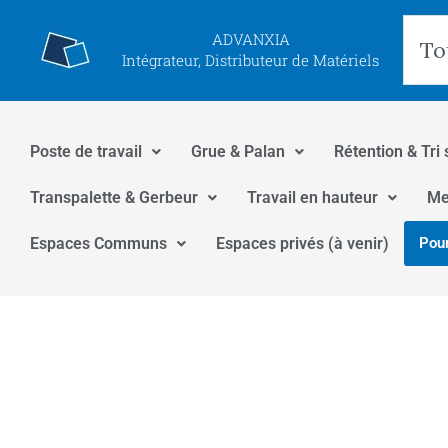
Aller
Rec
ADVANXIA
au
Intégrateur, Distributeur de Matériels
contenu
Poste de travail
Grue & Palan
Rétention & Tri 
Transpalette & Gerbeur
Travail en hauteur
Me
Espaces Communs
Espaces privés (à venir)
Pour