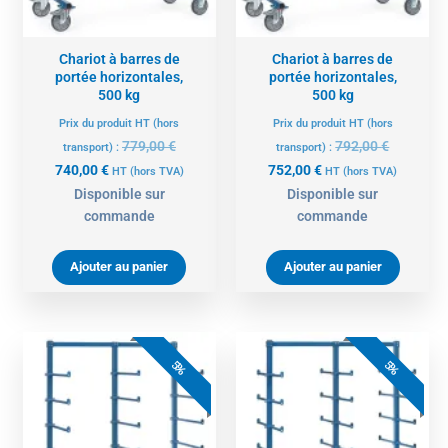
Chariot à barres de
Chariot à barres de
portée horizontales,
portée horizontales,
500 kg
500 kg
Prix du produit HT (hors
Prix du produit HT (hors
779,00
€
792,00
€
transport) :
transport) :
740,00
€
752,00
€
HT
(hors TVA)
HT
(hors TVA)
Disponible sur
Disponible sur
commande
commande
Ajouter au panier
Ajouter au panier
Le
Le
Le
Le
prix
prix
prix
prix
5%
5%
actuel
initial
actuel
initial
est :
était :
est :
était :
759,00 €.
799,00 €.
879,00 €.
925,00 €.