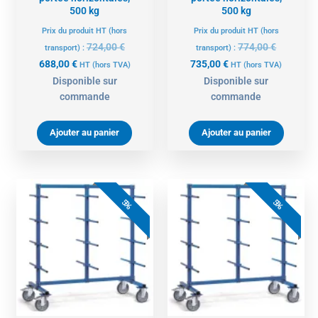
500 kg
500 kg
Prix du produit HT (hors
Prix du produit HT (hors
724,00
€
774,00
€
transport) :
transport) :
688,00
€
735,00
€
HT
(hors TVA)
HT
(hors TVA)
Disponible sur
Disponible sur
commande
commande
Ajouter au panier
Ajouter au panier
Le
Le
Le
Le
prix
prix
prix
prix
5%
5%
actuel
initial
actuel
initial
est :
était :
est :
était :
746,00 €.
785,00 €.
766,00 €.
806,00 €.