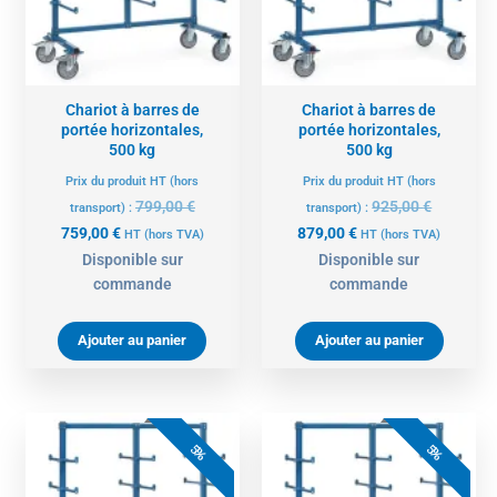
Chariot à barres de
Chariot à barres de
portée horizontales,
portée horizontales,
500 kg
500 kg
Prix du produit HT (hors
Prix du produit HT (hors
799,00
€
925,00
€
transport) :
transport) :
759,00
€
879,00
€
HT
(hors TVA)
HT
(hors TVA)
Disponible sur
Disponible sur
commande
commande
Ajouter au panier
Ajouter au panier
Le
Le
Le
Le
prix
prix
prix
prix
5%
5%
actuel
initial
actuel
initial
est :
était :
est :
était :