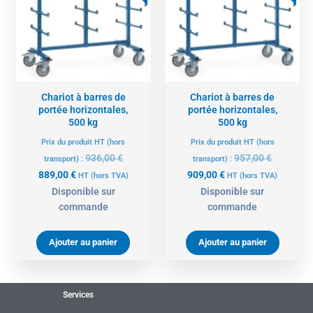
889,00 €.
936,00 €.
909,00 €.
957,00 €.
Chariot à barres de
Chariot à barres de
portée horizontales,
portée horizontales,
500 kg
500 kg
Prix du produit HT (hors
Prix du produit HT (hors
936,00
€
957,00
€
transport) :
transport) :
889,00
€
909,00
€
HT
(hors TVA)
HT
(hors TVA)
Disponible sur
Disponible sur
commande
commande
Ajouter au panier
Ajouter au panier
Services