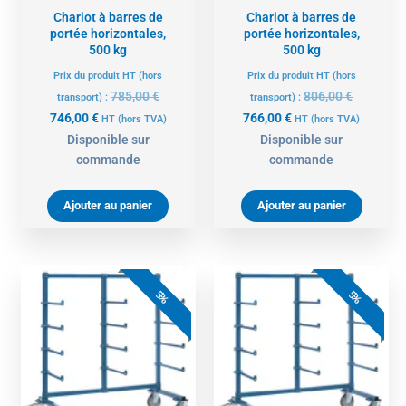
Chariot à barres de
Chariot à barres de
portée horizontales,
portée horizontales,
500 kg
500 kg
Prix du produit HT (hors
Prix du produit HT (hors
785,00
€
806,00
€
transport) :
transport) :
746,00
€
766,00
€
HT
(hors TVA)
HT
(hors TVA)
Disponible sur
Disponible sur
commande
commande
Ajouter au panier
Ajouter au panier
Le
Le
Le
Le
prix
prix
prix
prix
5%
5%
actuel
initial
actuel
initial
est :
était :
est :
était :
740,00 €.
779,00 €.
752,00 €.
792,00 €.