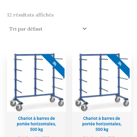
12 résultats affichés
Le
Le
Le
Le
prix
prix
prix
prix
5%
5%
actuel
initial
actuel
initial
est :
était :
est :
était :
669,00 €.
704,00 €.
681,00 €.
717,00 €.
Chariot à barres de
Chariot à barres de
portée horizontales,
portée horizontales,
500 kg
500 kg