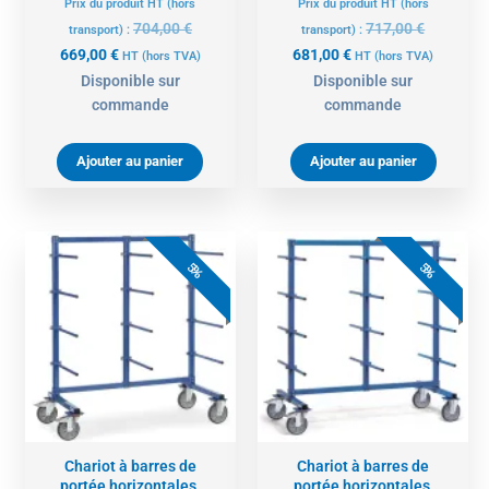
Prix du produit HT (hors
Prix du produit HT (hors
704,00
€
717,00
€
transport) :
transport) :
669,00
€
681,00
€
HT
(hors TVA)
HT
(hors TVA)
Disponible sur
Disponible sur
commande
commande
Ajouter au panier
Ajouter au panier
Le
Le
Le
Le
prix
prix
prix
prix
5%
5%
actuel
initial
actuel
initial
est :
était :
est :
était :
688,00 €.
724,00 €.
735,00 €.
774,00 €.
Chariot à barres de
Chariot à barres de
portée horizontales,
portée horizontales,