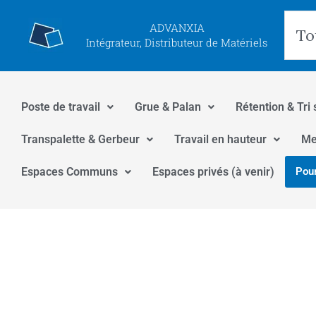
Aller
Rec
ADVANXIA
au
Intégrateur, Distributeur de Matériels
contenu
Poste de travail
Grue & Palan
Rétention & Tri 
Transpalette & Gerbeur
Travail en hauteur
Me
Espaces Communs
Espaces privés (à venir)
Pour