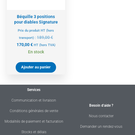
Béquille 3 positions
pour diables Signature
Prix du produit HT (hors
189,00
€
transport) :
170,00
€
HT
(hors TVA)
En stock
Ajouter au panier
Services
Communication et livraison
Besoin d'aide ?
Conditions générales de vente
Nous contacter
Modalités de paiement et facturation
Demander un rendez-vous
Stocks et délais