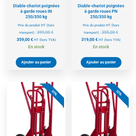
Diable-chariot poignées
Diable-chariot poignées
à garde roues IN
à garde roues PN
250/350 kg
250/350 kg
Prix du produit HT (hors
Prix du produit HT (hors
399,00
€
355,00
€
transport) :
transport) :
359,00
€
319,00
€
HT
(hors TVA)
HT
(hors TVA)
En stock
En stock
Ajouter au panier
Ajouter au panier
Le
Le
Le
Le
10%
10%
prix
prix
prix
prix
actuel
initial
actuel
initial
est :
était :
est :
était :
386,00 €.
429,00 €.
377,00 €.
419,00 €.