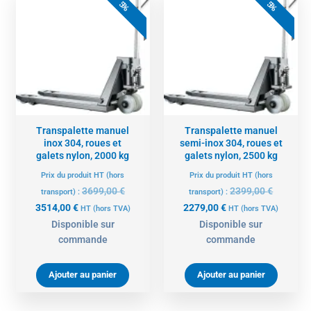
prix
prix
prix
prix
5%
5%
actuel
initial
actuel
initial
est :
était :
est :
était :
3514,00 €.
3699,00 €.
2279,00 €.
2399,00 
Transpalette manuel
Transpalette manuel
inox 304, roues et
semi-inox 304, roues et
galets nylon, 2000 kg
galets nylon, 2500 kg
Prix du produit HT (hors
Prix du produit HT (hors
3699,00
€
2399,00
€
transport) :
transport) :
3514,00
€
2279,00
€
HT
(hors TVA)
HT
(hors TVA)
Disponible sur
Disponible sur
commande
commande
Ajouter au panier
Ajouter au panier