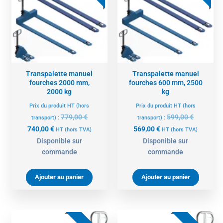
est :
était :
est :
était :
740,00 €.
779,00 €.
569,00 €.
599,00 €.
Transpalette manuel
Transpalette manuel
fourches 2000 mm,
fourches 600 mm, 2500
2000 kg
kg
Prix du produit HT (hors
Prix du produit HT (hors
779,00
€
599,00
€
transport) :
transport) :
740,00
€
569,00
€
HT
(hors TVA)
HT
(hors TVA)
Disponible sur
Disponible sur
commande
commande
Ajouter au panier
Ajouter au panier
Le
Le
Le
Le