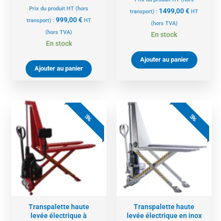
Prix du produit HT (hors
1499,00
€
transport) :
HT
999,00
€
transport) :
HT
(hors TVA)
(hors TVA)
En stock
En stock
Ajouter au panier
Ajouter au panier
Le
Le
Le
Le
prix
prix
prix
prix
5%
5%
actuel
initial
actuel
initial
est :
était :
est :
était :
5889,00 €.
6199,00 €.
7875,00 €.
8289,00 
Transpalette haute
Transpalette haute
levée électrique à
levée électrique en inox