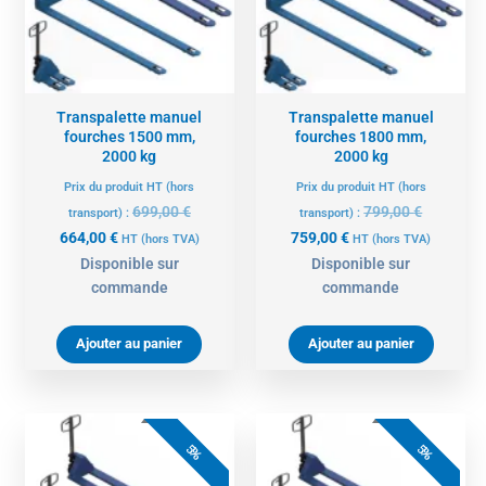
Transpalette manuel
Transpalette manuel
fourches 1500 mm,
fourches 1800 mm,
2000 kg
2000 kg
Prix du produit HT (hors
Prix du produit HT (hors
699,00
€
799,00
€
transport) :
transport) :
664,00
€
759,00
€
HT
(hors TVA)
HT
(hors TVA)
Disponible sur
Disponible sur
commande
commande
Ajouter au panier
Ajouter au panier
Le
Le
Le
Le
prix
prix
prix
prix
5%
5%
actuel
initial
actuel
initial