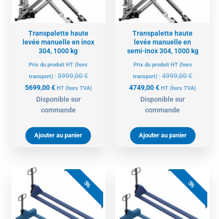
Transpalette haute
Transpalette haute
levée manuelle en inox
levée manuelle en
304, 1000 kg
semi-inox 304, 1000 kg
Prix du produit HT (hors
Prix du produit HT (hors
5999,00
€
4999,00
€
transport) :
transport) :
5699,00
€
4749,00
€
HT
(hors TVA)
HT
(hors TVA)
Disponible sur
Disponible sur
commande
commande
Ajouter au panier
Ajouter au panier
Le
Le
Le
Le
prix
prix
prix
prix
5%
5%
actuel
initial
actuel
initial
est :
était :
est :
était :
664,00 €.
699,00 €.
759,00 €.
799,00 €.