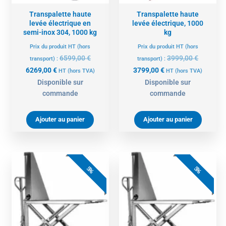
Transpalette haute
Transpalette haute
levée électrique en
levée électrique, 1000
semi-inox 304, 1000 kg
kg
Prix du produit HT (hors
Prix du produit HT (hors
6599,00
€
3999,00
€
transport) :
transport) :
6269,00
€
3799,00
€
HT
(hors TVA)
HT
(hors TVA)
Disponible sur
Disponible sur
commande
commande
Ajouter au panier
Ajouter au panier
Le
Le
Le
Le
prix
prix
prix
prix
5%
5%
actuel
initial
actuel
initial
est :
était :
est :
était :
5699,00 €.
5999,00 €.
4749,00 €.
4999,00 