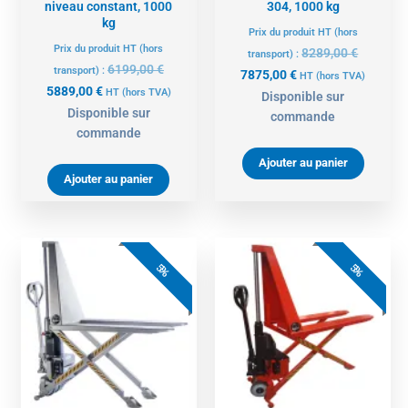
niveau constant, 1000
304, 1000 kg
kg
Prix du produit HT (hors
Prix du produit HT (hors
8289,00
€
transport) :
6199,00
€
transport) :
7875,00
€
HT
(hors TVA)
5889,00
€
HT
(hors TVA)
Disponible sur
Disponible sur
commande
commande
Ajouter au panier
Ajouter au panier
Le
Le
Le
Le
prix
prix
prix
prix
5%
5%
actuel
initial
actuel
initial
est :
était :
est :
était :
6269,00 €.
6599,00 €.
3799,00 €.
3999,00 