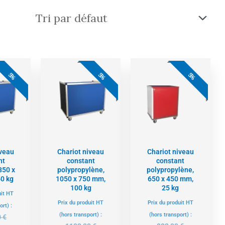
Le
Le
Le
Le
Le
Le
prix
prix
prix
prix
prix
prix
5%
5%
5%
actuel
initial
actuel
initial
actuel
initial
est :
était :
est :
était :
est :
était :
1032,00 €.
1087,00 €.
1047,00 €.
1103,00 €.
837,00 €.
882,00 €.
iveau
Chariot niveau
Chariot niveau
nt
constant
constant
850 x
polypropylène,
polypropylène,
0 kg
1050 x 750 mm,
650 x 450 mm,
100 kg
25 kg
uit HT
Prix du produit HT
Prix du produit HT
ort) :
(hors transport) :
(hors transport) :
0
€