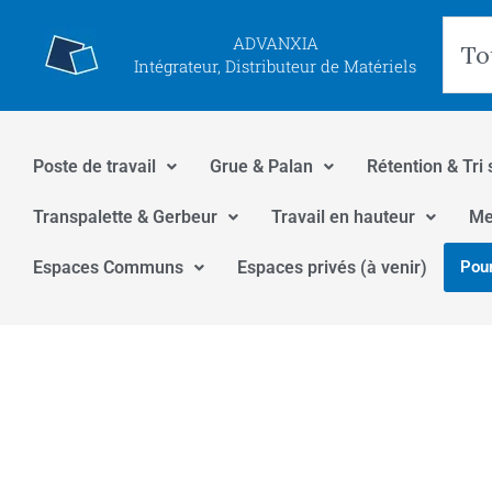
Aller
Rec
ADVANXIA
au
Intégrateur, Distributeur de Matériels
contenu
Poste de travail
Grue & Palan
Rétention & Tri 
Transpalette & Gerbeur
Travail en hauteur
Me
Espaces Communs
Espaces privés (à venir)
Pour