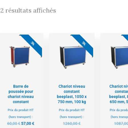
12 résultats affichés
Le
Le
Le
Le
prix
prix
prix
prix
5%
5%
initial
actuel
actuel
initial
était :
est :
est :
était :
60,00 €.
57,00 €.
1197,00 €.
1260,00 €.
Barre de
Chariot niveau
Chariot n
poussée pour
constant
consta
chariot niveau
beeplast, 1050 x
beeplast, 
constant
750 mm, 100 kg
650 mm, 5
Prix du produit HT
Prix du produit HT
Prix du prod
(hors transport) :
(hors transport) :
(hors transp
60,00
€
57,00
€
1260,00
€
1087,0