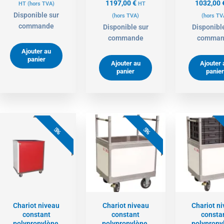
1197,00
€
1032,00
HT
(hors TVA)
HT
Disponible sur
(hors TVA)
(hors TV
commande
Disponible sur
Disponibl
commande
comman
Ajouter au
panier
Ajouter au
Ajouter 
panier
panier
Le
Le
Le
Le
prix
prix
prix
prix
5%
5%
actuel
initial
actuel
initial
est :
était :
est :
était :
848,00 €.
893,00 €.
1158,00 €.
1219,00 €.
Chariot niveau
Chariot niveau
Chariot n
constant
constant
consta
polypropylène,
polypropylène,
polypropy