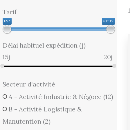
Tarif
€57
€1519
Délai habituel expédition (j)
15j
20j
Secteur d'activité
A - Activité Industrie & Négoce
(12)
B - Activité Logistique &
Manutention
(2)