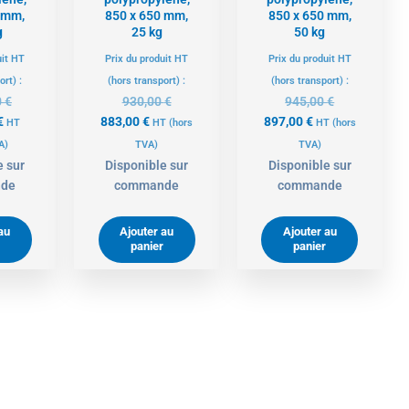
 mm,
850 x 650 mm,
850 x 650 mm,
g
25 kg
50 kg
uit HT
Prix du produit HT
Prix du produit HT
ort) :
(hors transport) :
(hors transport) :
0
€
930,00
€
945,00
€
€
883,00
€
897,00
€
HT
HT
(hors
HT
(hors
A)
TVA)
TVA)
e sur
Disponible sur
Disponible sur
de
commande
commande
au
Ajouter au
Ajouter au
panier
panier