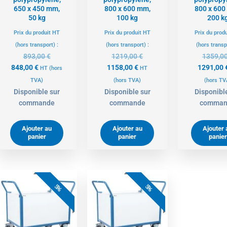
650 x 450 mm,
800 x 600 mm,
800 x 600
50 kg
100 kg
200 k
Prix du produit HT
Prix du produit HT
Prix du prod
(hors transport) :
(hors transport) :
(hors transp
893,00
€
1219,00
€
1359,0
848,00
€
1158,00
€
1291,00
HT
(hors
HT
TVA)
(hors TVA)
(hors TV
Disponible sur
Disponible sur
Disponibl
commande
commande
comman
Ajouter au
Ajouter au
Ajouter 
panier
panier
panier
Le
Le
Le
Le
prix
prix
prix
prix
5%
5%
actuel
initial
actuel
initial
est :
était :
est :
était :
1139,00 €.
1199,00 €.
1519,00 €.
1599,00 €.