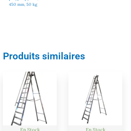
450 mm, 50 kg
Produits similaires
Le
Le
Le
Le
prix
prix
prix
prix
actuel
initial
actuel
initial
est :
était :
est :
était :
547,00 €.
576,00 €.
410,00 €.
432,00 €.
En Stock
En Stock