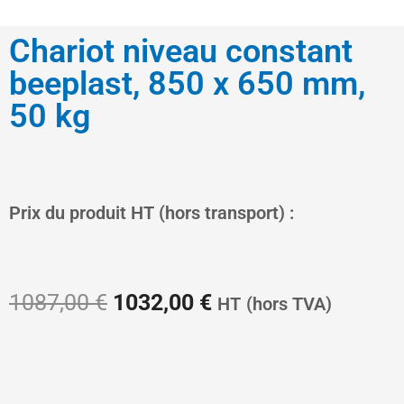
Chariot niveau constant
beeplast, 850 x 650 mm,
50 kg
Le
Le
Prix du produit HT (hors transport) :
prix
prix
1087,00
€
1032,00
€
HT
(hors TVA)
initial
actuel