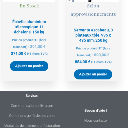
En Stock
Selon
approvisionnements
Échelle aluminium
télescopique 11
Servante escabeau, 3
échelons, 150 kg
plateaux tôle, 935 x
435 mm, 250 kg
Prix du produit HT (hors
391,00
€
transport) :
Prix du produit HT (hors
371,00
€
HT
(hors TVA)
899,00
€
transport) :
854,00
€
HT
(hors TVA)
Ajouter au panier
Ajouter au panier
Services
Communication et livraison
Besoin d'aide ?
Conditions générales de vente
Nous contacter
Modalités de paiement et facturation