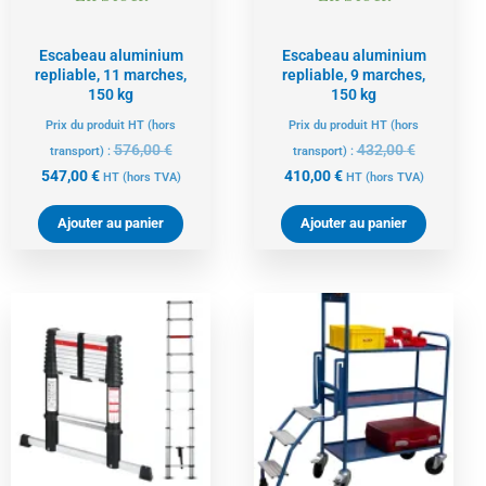
Escabeau aluminium
Escabeau aluminium
repliable, 11 marches,
repliable, 9 marches,
150 kg
150 kg
Prix du produit HT (hors
Prix du produit HT (hors
576,00
€
432,00
€
transport) :
transport) :
547,00
€
410,00
€
HT
(hors TVA)
HT
(hors TVA)
Ajouter au panier
Ajouter au panier
Le
Le
Le
Le
prix
prix
prix
prix
actuel
initial
actuel
initial
est :
était :
est :
était :
371,00 €.
391,00 €.
854,00 €.
899,00 €.