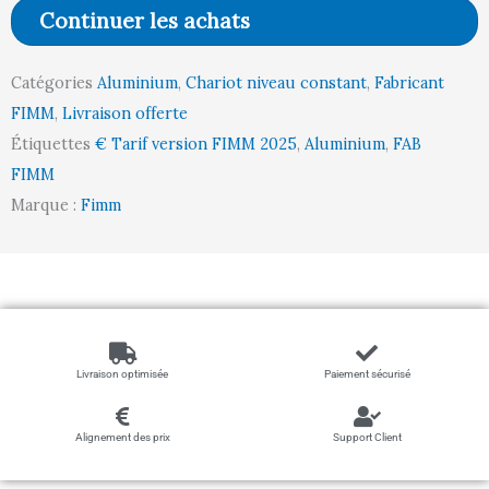
850
Continuer les achats
x
650
Catégories
Aluminium
,
Chariot niveau constant
,
Fabricant
mm,
FIMM
,
Livraison offerte
50
Étiquettes
€ Tarif version FIMM 2025
,
Aluminium
,
FAB
kg
FIMM
Marque :
Fimm
Livraison optimisée
Paiement sécurisé
Alignement des prix
Support Client