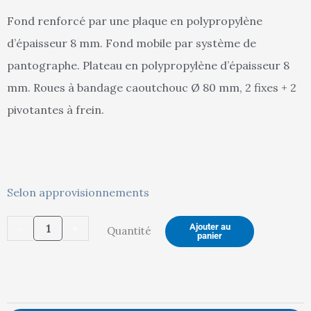
Fond renforcé par une plaque en polypropylène
d’épaisseur 8 mm. Fond mobile par système de
était :
est :
pantographe. Plateau en polypropylène d’épaisseur 8
mm. Roues à bandage caoutchouc Ø 80 mm, 2 fixes + 2
pivotantes à frein.
1087,00 €.
1032,00 €.
quantité
Selon approvisionnements
de
-
+
Ajouter au
Quantité
Chariot
panier
niveau
constant
beeplast,