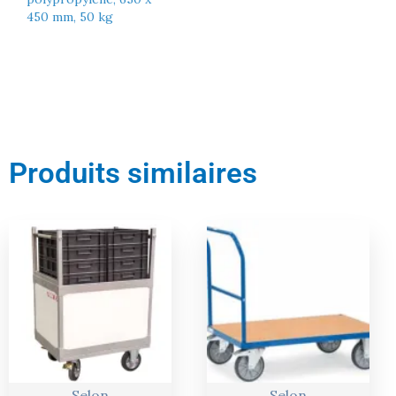
450 mm, 50 kg
Produits similaires
Le
Le
Le
Le
prix
prix
prix
prix
actuel
initial
actuel
initial
est :
était :
est :
était :
1291,00 €.
1359,00 €.
264,00 €.
278,00 €.
Selon
Selon