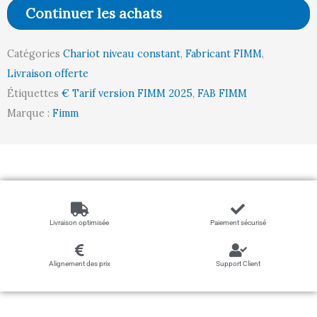
850
Continuer les achats
x
650
Catégories
Chariot niveau constant
,
Fabricant FIMM
,
mm,
Livraison offerte
50
Étiquettes
€ Tarif version FIMM 2025
,
FAB FIMM
kg
Marque :
Fimm
Livraison optimisée
Paiement sécurisé
Alignement des prix
Support Client