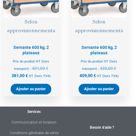
Selon
Selon
approvisionnements
approvisionnements
Servante 600 kg, 2
Servante 600 kg, 2
plateaux
plateaux
Prix du produit HT (hors
Prix du produit HT (hors
401,00
€
430,00
€
transport) :
transport) :
381,00
€
409,00
€
HT
(hors TVA)
HT
(hors TVA)
Ajouter au panier
Ajouter au panier
Services
Communication et livraison
Besoin d'aide ?
Conditions générales de vente