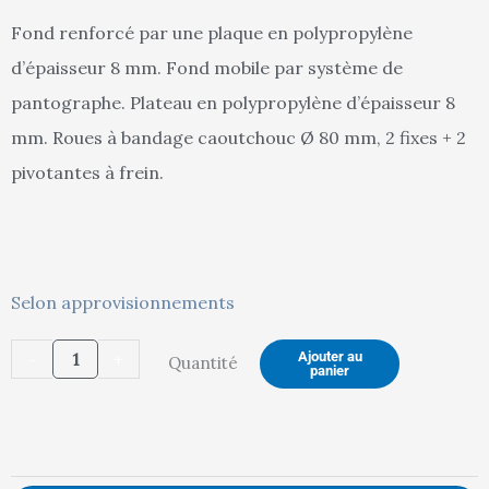
Fond renforcé par une plaque en polypropylène
d’épaisseur 8 mm. Fond mobile par système de
est :
ét
pantographe. Plateau en polypropylène d’épaisseur 8
mm. Roues à bandage caoutchouc Ø 80 mm, 2 fixes + 2
pivotantes à frein.
897,00 €.
94
quantité
Selon approvisionnements
de
-
+
Ajouter au
Quantité
Chariot
panier
niveau
constant
polypropylène,