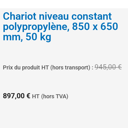
Chariot niveau constant
polypropylène, 850 x 650
mm, 50 kg
Le
L
945,00
€
Prix du produit HT (hors transport) :
prix
pr
897,00
€
HT
(hors TVA)
actuel
in