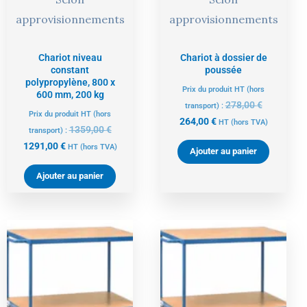
approvisionnements
approvisionnements
Chariot niveau
Chariot à dossier de
constant
poussée
polypropylène, 800 x
Prix du produit HT (hors
600 mm, 200 kg
278,00
€
transport) :
Prix du produit HT (hors
264,00
€
HT
(hors TVA)
1359,00
€
transport) :
1291,00
€
HT
(hors TVA)
Ajouter au panier
Ajouter au panier
Le
Le
Le
Le
prix
prix
prix
prix
actuel
initial
actuel
initial
est :
était :
est :
était :
381,00 €.
401,00 €.
409,00 €.
430,00 €.