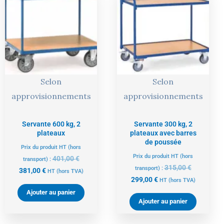
actuel
initial
actuel
initial
est :
était :
est :
était :
381,00 €.
401,00 €.
299,00 €.
315,00 €.
Selon
Selon
approvisionnements
approvisionnements
Servante 600 kg, 2
Servante 300 kg, 2
plateaux
plateaux avec barres
de poussée
Prix du produit HT (hors
Prix du produit HT (hors
401,00
€
transport) :
315,00
€
transport) :
381,00
€
HT
(hors TVA)
299,00
€
HT
(hors TVA)
Ajouter au panier
Ajouter au panier