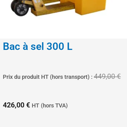
Bac à sel 300 L
Le
L
449,00
€
Prix du produit HT (hors transport) :
prix
pr
426,00
€
HT
(hors TVA)