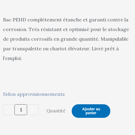
actuel
in
Bac PEHD complètement étanche et garanti contre la
corrosion. Très résistant et optimisé pour le stockage
est :
ét
de produits corrosifs en grande quantité. Manipulable
par transpalette ou chariot élévateur. Livré prêt à
l’emploi.
426,00 €.
44
quantité
Selon approvisionnements
de
-
+
Ajouter au
Quantité
Bac
panier
à
sel