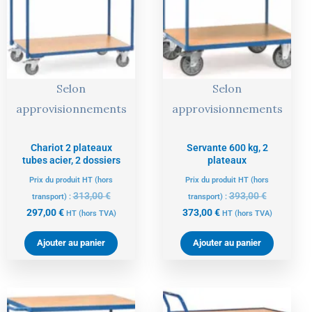
est :
était :
est :
était :
297,00 €.
313,00 €.
373,00 €.
393,00 €.
Selon
Selon
approvisionnements
approvisionnements
Chariot 2 plateaux
Servante 600 kg, 2
tubes acier, 2 dossiers
plateaux
Prix du produit HT (hors
Prix du produit HT (hors
313,00
€
393,00
€
transport) :
transport) :
297,00
€
373,00
€
HT
(hors TVA)
HT
(hors TVA)
Ajouter au panier
Ajouter au panier
Le
Le
Le
Le
prix
prix
prix
prix