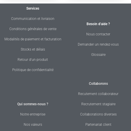
Services
Communication et livraison
Besoin d'aide ?
Conditions générales de vente
Nous contacter
Modalités de paiement et facturation
Demander un rendez-vous
Stocks et délais
Glossaire
Retour d'un produit
Politique de confidentialité
Collaborons
Recutement collaborateur
Qui sommes-nous ?
Recrutement stagiaire
Notre entreprise
Collaborations diverses
Nos valeurs
Partenariat client