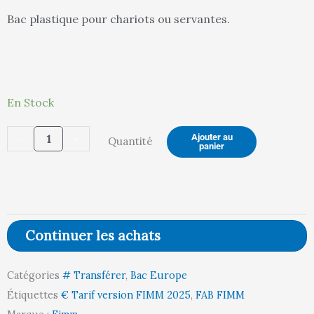
Bac plastique pour chariots ou servantes.
est :
étai
quantité
En Stock
de
20,00 €.
22,
-
+
Ajouter au
Quantité
Bac
panier
plastique
400x400x120
mm,
capacité
Continuer les achats
14,4
L
Catégories
# Transférer
,
Bac Europe
Étiquettes
€ Tarif version FIMM 2025
,
FAB FIMM