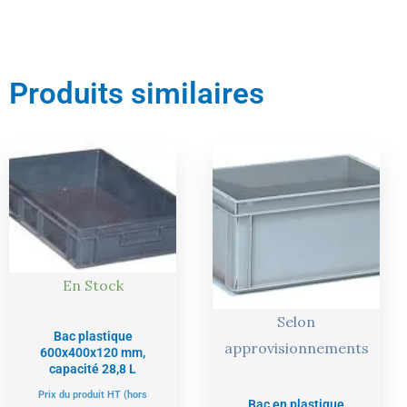
Produits similaires
Le
Le
Le
Le
prix
prix
prix
prix
actuel
initial
actuel
initial
est :
était :
est :
était :
24,00 €.
26,00 €.
40,00 €.
42,00 €.
En Stock
Selon
Bac plastique
approvisionnements
600x400x120 mm,
capacité 28,8 L
Prix du produit HT (hors
Bac en plastique