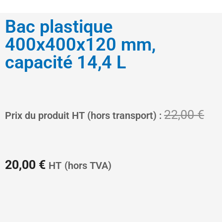
Bac plastique
400x400x120 mm,
capacité 14,4 L
Le
Le
22,00
€
Prix du produit HT (hors transport) :
prix
pri
20,00
€
HT
(hors TVA)
actuel
init