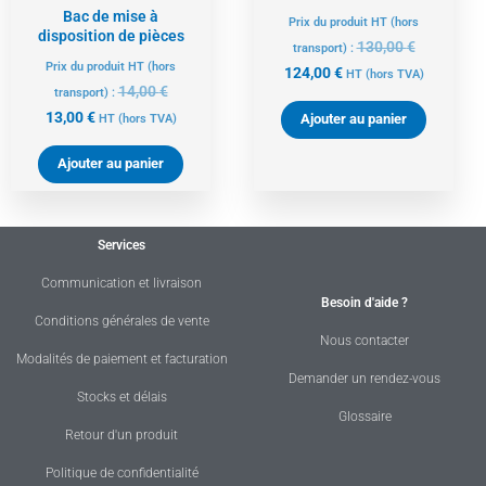
Bac de mise à
Prix du produit HT (hors
disposition de pièces
130,00
€
transport) :
Prix du produit HT (hors
124,00
€
HT
(hors TVA)
14,00
€
transport) :
13,00
€
Ajouter au panier
HT
(hors TVA)
Ajouter au panier
Services
Communication et livraison
Besoin d'aide ?
Conditions générales de vente
Nous contacter
Modalités de paiement et facturation
Demander un rendez-vous
Stocks et délais
Glossaire
Retour d'un produit
Politique de confidentialité