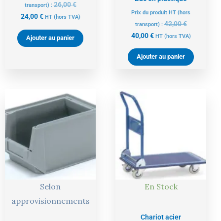
26,00
€
transport) :
Prix du produit HT (hors
24,00
€
HT
(hors TVA)
42,00
€
transport) :
40,00
€
HT
(hors TVA)
Ajouter au panier
Ajouter au panier
Le
Le
Le
Le
prix
prix
prix
prix
actuel
initial
actuel
initial
est :
était :
est :
était :
13,00 €.
14,00 €.
124,00 €.
130,00 €.
Selon
En Stock
approvisionnements
Chariot acier