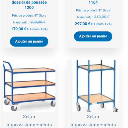
dossier de poussée
1164
1200
Prix du produit HT (hors
Prix du produit HT (hors
313,00
€
transport) :
188,00
€
transport) :
297,00
€
HT
(hors TVA)
179,00
€
HT
(hors TVA)
Ajouter au panier
Ajouter au panier
Le
Le
Le
Le
prix
prix
prix
prix
actuel
initial
actuel
initial
est :
était :
est :
était :
347,00 €.
365,00 €.
334,00 €.
352,00 €.
Selon
Selon
approvisionnements
approvisionnements