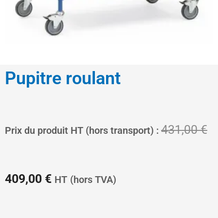
Pupitre roulant
Le
L
431,00
€
Prix du produit HT (hors transport) :
prix
pr
409,00
€
HT
(hors TVA)