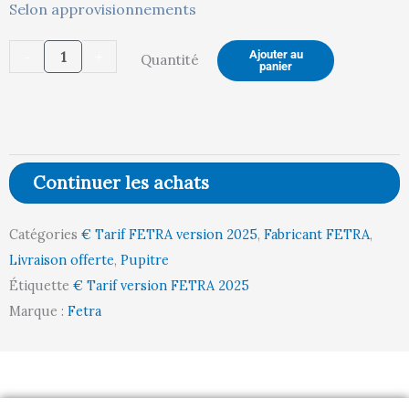
quantité
Selon approvisionnements
actuel
in
de
-
+
Ajouter au
Quantité
Pupitre
panier
roulant
est :
ét
Continuer les achats
409,00 €.
43
Catégories
€ Tarif FETRA version 2025
,
Fabricant FETRA
,
Livraison offerte
,
Pupitre
Étiquette
€ Tarif version FETRA 2025
Marque :
Fetra