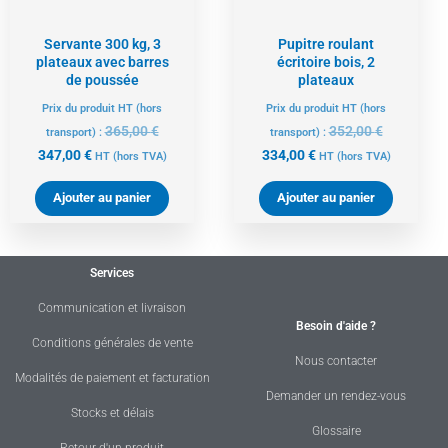
Servante 300 kg, 3
Pupitre roulant
plateaux avec barres
écritoire bois, 2
de poussée
plateaux
Prix du produit HT (hors
Prix du produit HT (hors
365,00
€
352,00
€
transport) :
transport) :
347,00
€
334,00
€
HT
(hors TVA)
HT
(hors TVA)
Ajouter au panier
Ajouter au panier
Services
Communication et livraison
Besoin d'aide ?
Conditions générales de vente
Nous contacter
Modalités de paiement et facturation
Demander un rendez-vous
Stocks et délais
Glossaire