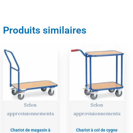
Produits similaires
Le
Le
Le
Le
prix
prix
prix
prix
actuel
initial
actuel
initial
est :
était :
est :
était :
179,00 €.
188,00 €.
297,00 €.
313,00 €.
Selon
Selon
approvisionnements
approvisionnements
Chariot de magasin à
Chariot à col de cygne