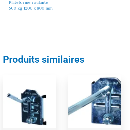
Plateforme roulante
500 kg 1200 x 800 mm
Produits similaires
Le
Le
Le
Le
prix
prix
prix
prix
actuel
initial
actuel
initial
est :
était :
est :
était :
9,00 €.
10,00 €.
11,00 €.
12,00 €.