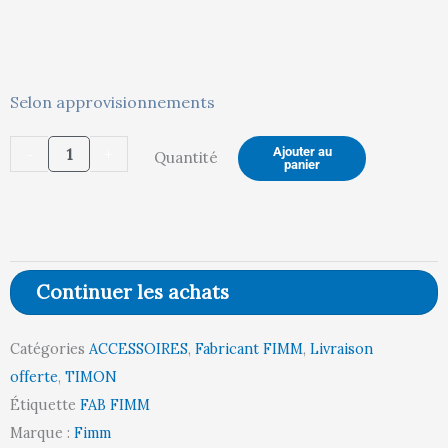
303,00 €.
31
quantité
Selon approvisionnements
de
-
+
Ajouter au
Quantité
Timon
panier
pour
plateforme
roulante
1000
Continuer les achats
kg
Catégories
ACCESSOIRES
,
Fabricant FIMM
,
Livraison
offerte
,
TIMON
Étiquette
FAB FIMM
Marque :
Fimm