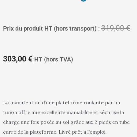
Le
L
319,00
€
Prix du produit HT (hors transport) :
prix
pr
303,00
€
HT
(hors TVA)
actuel
in
La manutention d’une plateforme roulante par un
timon offre une excellente maniabilité et sécurise la
est :
ét
charge une fois posée au sol grâce aux 2 pieds en tube
carré de la plateforme. Livré prêt à l’emploi.