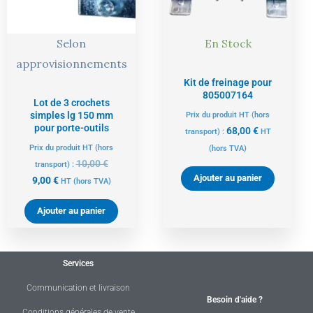
Selon
En Stock
approvisionnements
Kit de freinage pour
805007164
Lot de 3 crochets
simples lg 150 mm
Prix du produit HT (hors
pour porte-outils
68,00
€
transport) :
HT
Prix du produit HT (hors
(hors TVA)
10,00
€
transport) :
Ajouter au panier
9,00
€
HT
(hors TVA)
Ajouter au panier
Services
Communication et livraison
Besoin d'aide ?
Conditions générales de vente