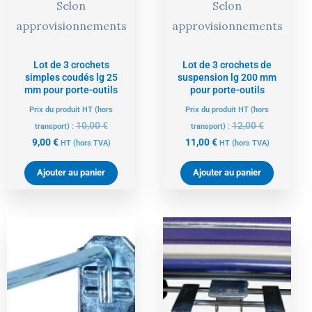
Selon
Selon
approvisionnements
approvisionnements
Lot de 3 crochets
Lot de 3 crochets de
simples coudés lg 25
suspension lg 200 mm
mm pour porte-outils
pour porte-outils
Prix du produit HT (hors
Prix du produit HT (hors
10,00
€
12,00
€
transport) :
transport) :
9,00
€
11,00
€
HT
(hors TVA)
HT
(hors TVA)
Ajouter au panier
Ajouter au panier
Le
Le
prix
prix
actuel
initial
est :
était :
9,00 €.
10,00 €.