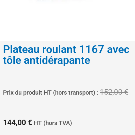
Plateau roulant 1167 avec
tôle antidérapante
Le
L
152,00
€
Prix du produit HT (hors transport) :
prix
pr
144,00
€
HT
(hors TVA)