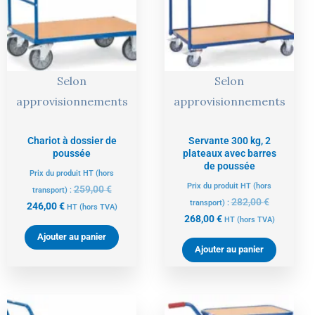
246,00 €.
259,00 €.
268,00 €.
282,00 €.
Selon
Selon
approvisionnements
approvisionnements
Chariot à dossier de
Servante 300 kg, 2
poussée
plateaux avec barres
de poussée
Prix du produit HT (hors
Prix du produit HT (hors
259,00
€
transport) :
282,00
€
transport) :
246,00
€
HT
(hors TVA)
268,00
€
HT
(hors TVA)
Ajouter au panier
Ajouter au panier
Le
Le
Le
Le