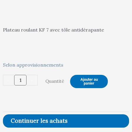
actuel
in
Plateau roulant KF 7 avec tôle antidérapante
est :
ét
quantité
Selon approvisionnements
de
144,00 €.
15
-
+
Ajouter au
Quantité
Plateau
panier
roulant
1167
avec
tôle
Continuer les achats
antidérapante