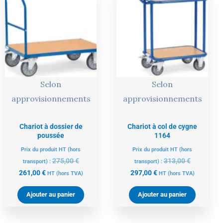
prix
prix
prix
prix
actuel
initial
actuel
initial
est :
était :
est :
était :
261,00 €.
275,00 €.
297,00 €.
313,00 €.
Selon
Selon
approvisionnements
approvisionnements
Chariot à dossier de
Chariot à col de cygne
poussée
1164
Prix du produit HT (hors
Prix du produit HT (hors
275,00
€
313,00
€
transport) :
transport) :
261,00
€
297,00
€
HT
(hors TVA)
HT
(hors TVA)
Ajouter au panier
Ajouter au panier