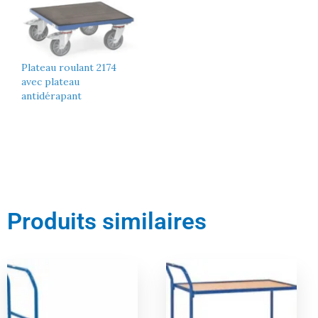
Plateau roulant 2174
avec plateau
antidérapant
Produits similaires
Le
Le
Le
Le
prix
prix
prix
prix
actuel
initial
actuel
initial
est :
était :
est :
était :