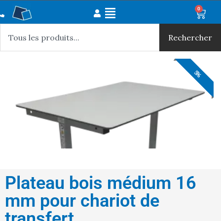
Aller
Main
0
Panie
au
Rechercher
Menu
contenu
Rechercher
5%
5%
5%
5%
5%
5%
5%
Plateau bois médium 16
mm pour chariot de
transfert