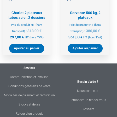
Chariot 2 plateaux
Servante 500 kg, 2
tubes acier, 2 dossiers
plateaux
Prix du produit HT (hors
Prix du produit HT (hors
313,00
€
380,00
€
transport) :
transport) :
297,00
€
361,00
€
HT
(hors TVA)
HT
(hors TVA)
Ajouter au panier
Ajouter au panier
Services
Communication et livraison
Besoin d'aide ?
Conditions générales de vente
Nous contacter
Modalités de paiement et facturation
Demander un rendez-vous
Stocks et délais
Glossaire
Retour d'un produit