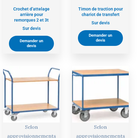
Crochet d’attelage
Timon de traction pour
arrière pour
chariot de transfert
remorques 2 et 3t
Sur devis
Sur devis
Demander un
devis
Demander un
devis
Le
Le
Le
Le
prix
prix
prix
prix
actuel
initial
actuel
initial
est :
était :
est :
était :
297,00 €.
313,00 €.
361,00 €.
380,00 €.
Selon
Selon
approvisionnements
approvisionnements