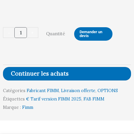
quantité
-
+
Demander un
Quantité
devis
de
Plateau
bois
médium
Continuer les achats
16
mm
Catégories
Fabricant FIMM
,
Livraison offerte
,
OPTIONS
pour
Étiquettes
€ Tarif version FIMM 2025
,
FAB FIMM
chariot
Marque :
Fimm
de
transfert