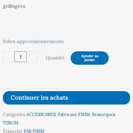
grillagées.
189,00 €.
19
quantité
Selon approvisionnements
de
-
+
Ajouter au
Quantité
Option
panier
attelage
et
timon
pour
Continuer les achats
mise
en
Catégories
ACCESSOIRES
,
Fabricant FIMM
,
Remorques
,
train
TIMON
Étiquette
FAB FIMM