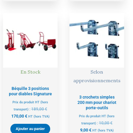
Le
Le
Le
Le
prix
prix
prix
prix
actuel
initial
actuel
initial
est :
était :
est :
était :
170,00 €.
189,00 €.
9,00 €.
10,00 €.
En Stock
Selon
approvisionnements
Béquille 3 positions
pour diables Signature
3 crochets simples
200 mm pour chariot
Prix du produit HT (hors
porte-outils
189,00
€
transport) :
170,00
€
Prix du produit HT (hors
HT
(hors TVA)
10,00
€
transport) :
Ajouter au panier
9,00
€
HT
(hors TVA)