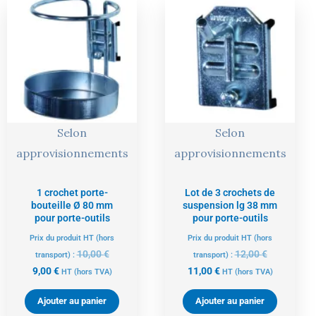
prix
prix
prix
prix
actuel
initial
actuel
initial
est :
était :
est :
était :
9,00 €.
10,00 €.
11,00 €.
12,00 €.
Selon
Selon
approvisionnements
approvisionnements
1 crochet porte-
Lot de 3 crochets de
bouteille Ø 80 mm
suspension lg 38 mm
pour porte-outils
pour porte-outils
Prix du produit HT (hors
Prix du produit HT (hors
10,00
€
12,00
€
transport) :
transport) :
9,00
€
11,00
€
HT
(hors TVA)
HT
(hors TVA)
Ajouter au panier
Ajouter au panier