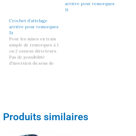
arrière pour remorques
1t
Crochet d’attelage
arrière pour remorques
5t
Pour les mises en train
simple de remorques à 1
ou 2 essieux directeurs.
Pas de possibilité
d'inversion du sens de
traction. Fabrication
française de qualité.
Toute option doit être
commandée en même
temps que le produit
concerné.
Produits similaires
Le
Le
Le
Le