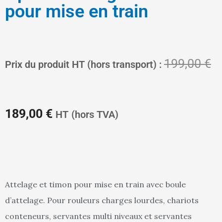
pour mise en train
Le
L
199,00
€
Prix du produit HT (hors transport) :
prix
pr
189,00
€
HT
(hors TVA)
actuel
in
Attelage et timon pour mise en train avec boule
d’attelage. Pour rouleurs charges lourdes, chariots
est :
ét
conteneurs, servantes multi niveaux et servantes