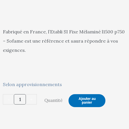
actuel
in
Fabriqué en France, l’Etabli SI Fixe Mélaminé l1500 p750
– Sofame est une référence et saura répondre à vos
est :
ét
exigences.
331,00 €.
34
quantité
Selon approvisionnements
de
-
+
Ajouter au
Quantité
Etabli
panier
SI
Fixe
-