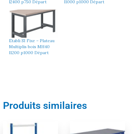
l2400 p750 Départ
l1000 p1000 Départ
Etabli SI Fixe – Plateau
Multiplis bois MH40
l1200 p1000 Départ
Produits similaires
Le
Le
Le
Le
prix
prix
prix
prix