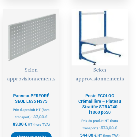
Le
Le
Le
Le
prix
prix
prix
prix
actuel
initial
actuel
initial
est :
était :
est :
était :
83,00 €.
87,00 €.
544,00 €.
573,00 €.
Selon
Selon
approvisionnements
approvisionnements
PanneauPERFORÉ
Poste ECOLOG
SEUL L635 H375
Crémaillère – Plateau
Stratifié STRAT40
Prix du produit HT (hors
l1360 p650
87,00
€
transport) :
Prix du produit HT (hors
83,00
€
HT
(hors TVA)
573,00
€
transport) :
544,00
€
HT
(hors TVA)