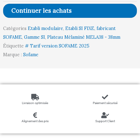
Plateau
Continuer les achats
Mélaminé
MELA38
Catégories
Etabli modulaire
,
Etabli SI FIXE
,
fabricant
l750
SOFAME
,
Gamme SI
,
Plateau Mélaminé MELA38 - 38mm
p750
Étiquette
# Tarif version SOFAME 2025
Départ
Marque :
Sofame
Livraison optimisée
Paiement sécurisé
Alignement des prix
Support Client