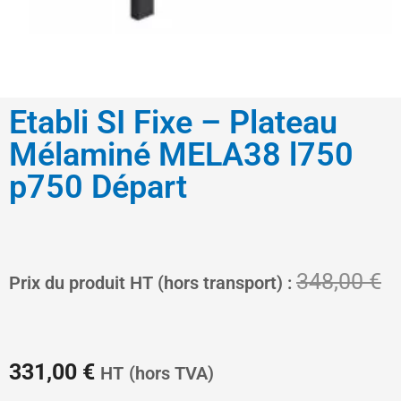
Etabli SI Fixe – Plateau
Mélaminé MELA38 l750
p750 Départ
Le
L
348,00
€
Prix du produit HT (hors transport) :
prix
pr
331,00
€
HT
(hors TVA)