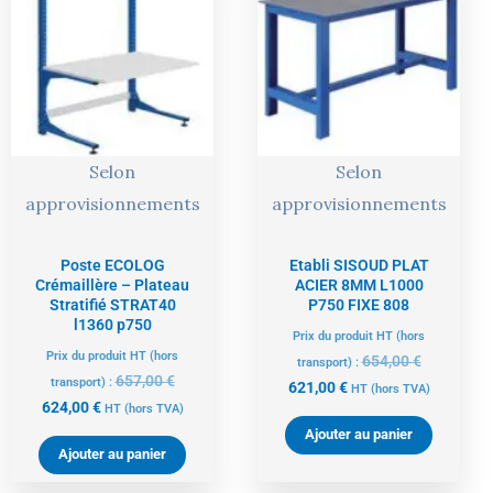
actuel
initial
actuel
initial
est :
était :
est :
était :
624,00 €.
657,00 €.
621,00 €.
654,00 €.
Selon
Selon
approvisionnements
approvisionnements
Poste ECOLOG
Etabli SISOUD PLAT
Crémaillère – Plateau
ACIER 8MM L1000
Stratifié STRAT40
P750 FIXE 808
l1360 p750
Prix du produit HT (hors
Prix du produit HT (hors
654,00
€
transport) :
657,00
€
transport) :
621,00
€
HT
(hors TVA)
624,00
€
HT
(hors TVA)
Ajouter au panier
Ajouter au panier