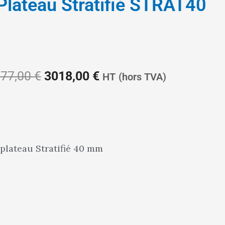
 Plateau Stratifié STRAT40
Le
Le
77,00
€
3018,00
€
HT
(hors TVA)
prix
prix
 plateau Stratifié 40 mm
initial
actuel