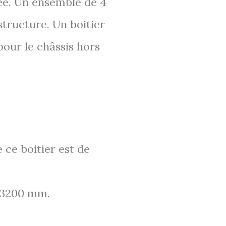
ée. Un ensemble de 4
tructure. Un boitier
pour le châssis hors
e ce boitier est de
t 3200 mm.