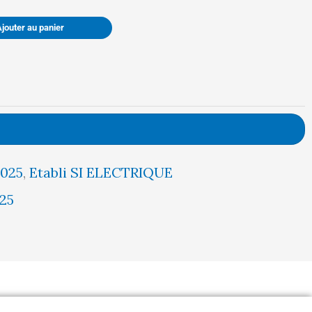
était :
est :
Ajouter au panier
3177,00 €.
3018,00 €.
2025
,
Etabli SI ELECTRIQUE
25