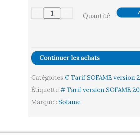
de
-
+
Quantité
Etabli
SI
Electrique
-
Continuer les achats
Plateau
Catégories
€ Tarif SOFAME version 
Stratifié
Étiquette
# Tarif version SOFAME 20
STRAT40
Marque :
Sofame
l1500
p750
Départ