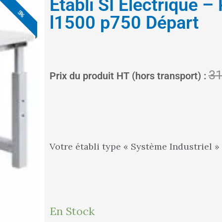
Etabli SI Electrique –
5%
5%
5%
5%
5%
5%
5%
l1500 p750 Départ
31
Prix du produit HT (hors transport) :
Votre établi type « Système Industriel »
quantité
En Stock