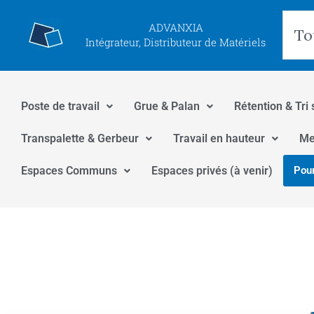
Aller
Rec
ADVANXIA
au
Intégrateur, Distributeur de Matériels
contenu
Poste de travail
Grue & Palan
Rétention & Tri 
Transpalette & Gerbeur
Travail en hauteur
Me
Espaces Communs
Espaces privés (à venir)
Pour