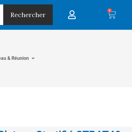
0
Panie
Rechercher
eau & Réunion