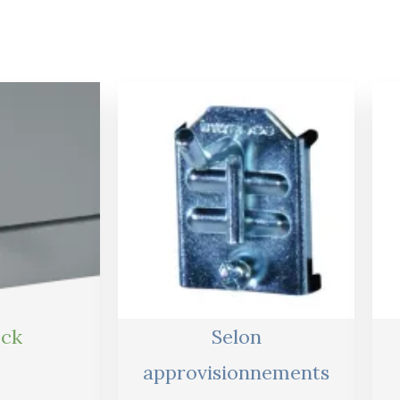
Le
Le
Le
prix
prix
prix
actuel
initial
actuel
est :
était :
est :
.
141,00 €.
12,00 €.
11,00 €.
ock
Selon
approvisionnements