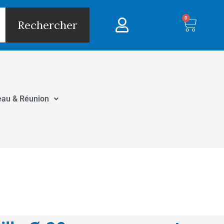
0
Panie
Rechercher
eau & Réunion