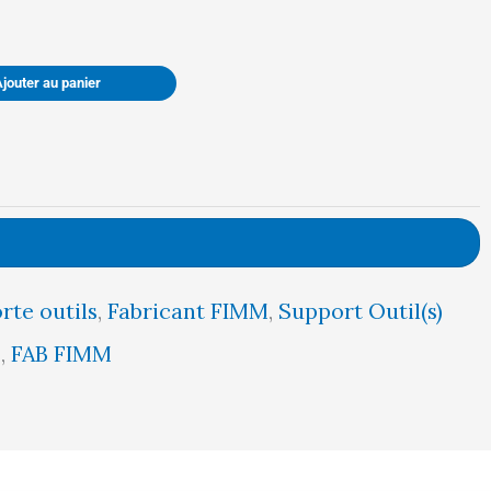
était :
est :
Ajouter au panier
10,00 €.
9,00 €.
rte outils
,
Fabricant FIMM
,
Support Outil(s)
5
,
FAB FIMM