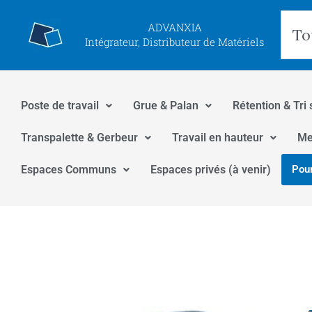
Aller
Rec
ADVANXIA
au
Intégrateur, Distributeur de Matériels
contenu
Poste de travail
Grue & Palan
Rétention & Tri 
Transpalette & Gerbeur
Travail en hauteur
Me
Espaces Communs
Espaces privés (à venir)
Pour