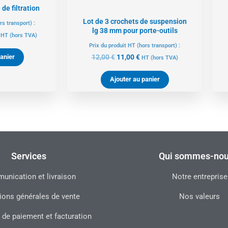
 de filtration
Lot de 3 crochets de suspension
rs transport) :
lg 38 mm pour porte-outils
HT
(hors TVA)
Prix du produit HT (hors transport) :
anier
12,00
€
11,00
€
HT
(hors TVA)
Ajouter au panier
Services
Qui sommes-nou
nication et livraison
Notre entreprise
ions générales de vente
Nos valeurs
 de paiement et facturation