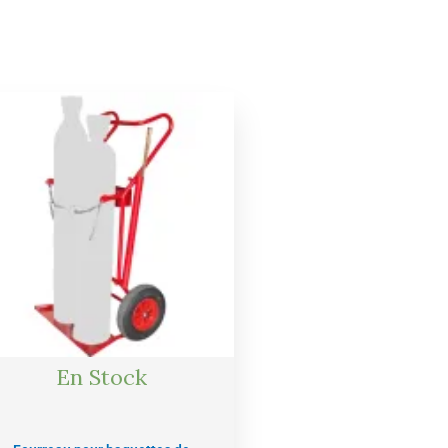
Le
Le
prix
prix
initial
actuel
était :
est :
45,00 €.
42,00 €.
En Stock