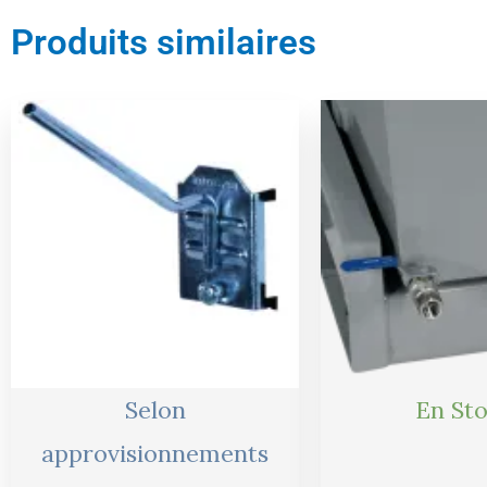
Produits similaires
Le
Le
Le
prix
prix
prix
initial
actuel
initial
était :
est :
était :
10,00 €.
9,00 €.
149,00 €
Selon
En St
approvisionnements