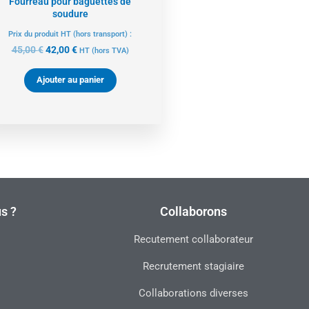
Fourreau pour baguettes de
soudure
Prix du produit HT (hors transport) :
45,00
€
42,00
€
HT
(hors TVA)
Ajouter au panier
s ?
Collaborons
Recutement collaborateur
Recrutement stagiaire
Collaborations diverses