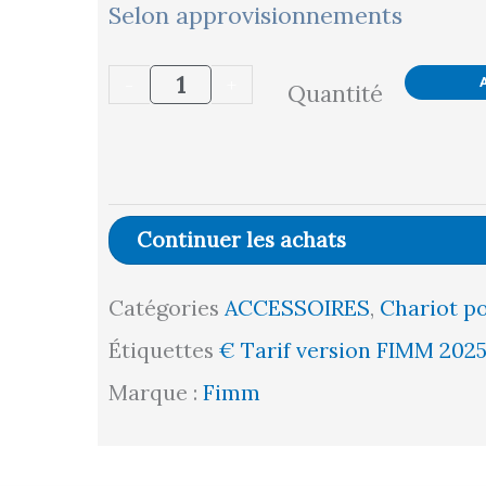
quantité
Selon approvisionnements
de
-
+
Quantité
1
crochet
porte-
bouteille
Continuer les achats
Ø
Catégories
ACCESSOIRES
,
Chariot po
80
Étiquettes
€ Tarif version FIMM 202
mm
Marque :
Fimm
pour
porte-