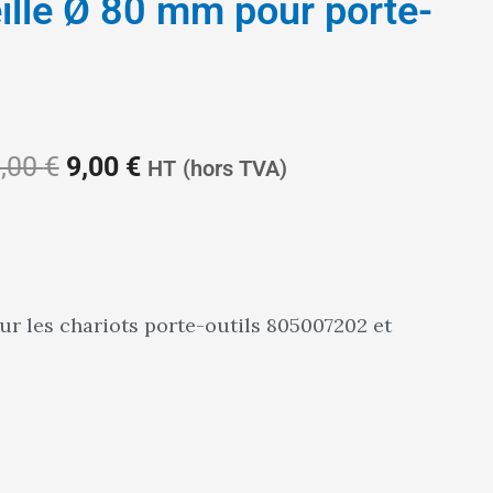
ille Ø 80 mm pour porte-
Le
Le
,00
€
9,00
€
HT
(hors TVA)
prix
prix
ur les chariots porte-outils 805007202 et
initial
actuel