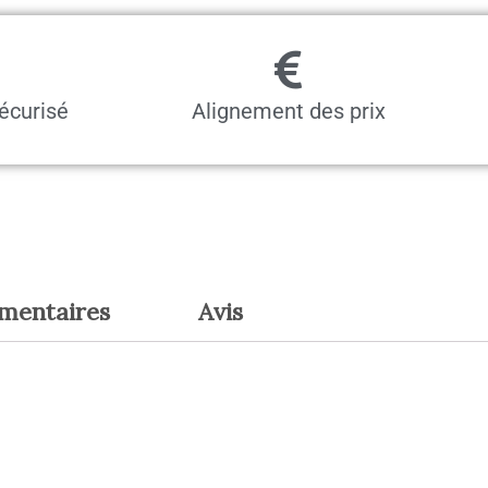
outils
écurisé
Alignement des prix
émentaires
Avis