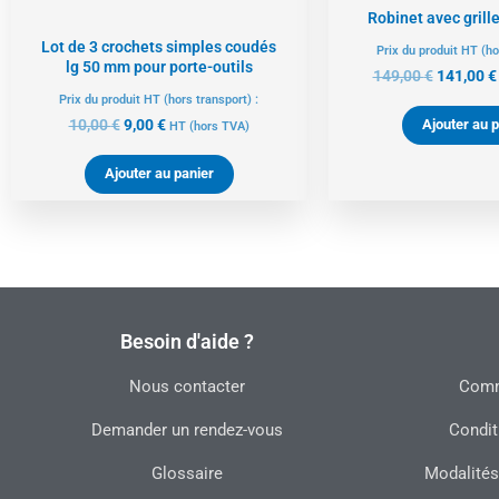
Robinet avec grille
Lot de 3 crochets simples coudés
Prix du produit HT (ho
lg 50 mm pour porte-outils
149,00
€
141,00
€
Prix du produit HT (hors transport) :
10,00
€
9,00
€
Ajouter au p
HT
(hors TVA)
Ajouter au panier
Besoin d'aide ?
Nous contacter
Commu
Demander un rendez-vous
Condit
Glossaire
Modalités