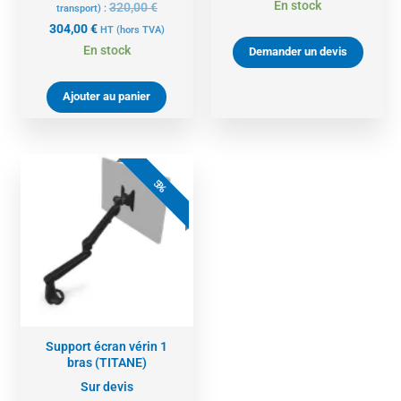
En stock
320,00
€
transport) :
304,00
€
HT
(hors TVA)
En stock
Demander un devis
Ajouter au panier
5%
Support écran vérin 1
bras (TITANE)
Sur devis