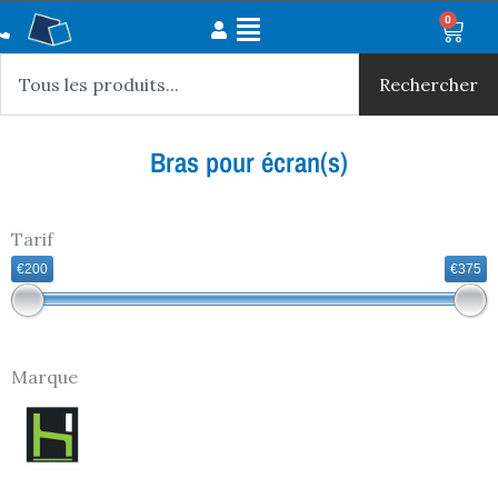
Aller
Main
0
Panie
au
Rechercher
Menu
contenu
Rechercher
Bras pour écran(s)
Tarif
€200
€375
Marque