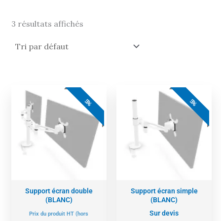
3 résultats affichés
Le
Le
prix
prix
5%
5%
actuel
initial
est :
était :
304,00 €.
320,00 €.
Support écran double
Support écran simple
(BLANC)
(BLANC)
Sur devis
Prix du produit HT (hors