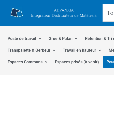
Aller
Rec
ADVANXIA
au
Intégrateur, Distributeur de Matériels
contenu
Poste de travail
Grue & Palan
Rétention & Tri 
Transpalette & Gerbeur
Travail en hauteur
Me
Espaces Communs
Espaces privés (à venir)
Pour