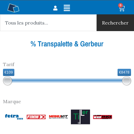
Aller
Main
0
Panie
au
Rechercher
Menu
contenu
Rechercher
% Transpalette & Gerbeur
Tarif
€109
€8478
Marque