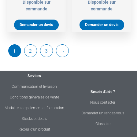
Disponible sur
Disponible sur
commande
commande
Demander un devis
Demander un devis
1
2
3
→
Services
Communication et livraison
Besoin d'aide ?
Conditions générales de vente
Nous contacter
Modalités de paiement et facturation
Demander un rendez-vous
Stocks et délais
Glossaire
Retour d'un produit