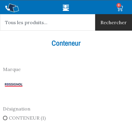
Aller
Main
0
Panie
au
Rechercher
Menu
contenu
Rechercher
Conteneur
Marque
Désignation
CONTENEUR
(1)