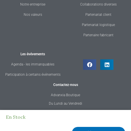
Notre entreprise
Collaborations diverses
Nos valeurs
Partenariat client
Partenariat logistique
Partenaire fabricant
Les évévements
Agenda - les immanquables
Participation à certains événements
Contactez-nous
Advanxia Boutique
Du Lundi au Vendredi
de 08h30 à 12h30 et 13h30 à 18h30
quantité
En Stock
Tél. : 02 23 42 17 47
de
E-mail : contact@advanxia.fr
ERGOLINE