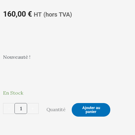
prix
pr
160,00
€
HT
(hors TVA)
actuel
in
Nouveauté !
est :
ét
quantité
En Stock
de
160,00 €.
16
-
+
Ajouter au
Quantité
ERGOLINE
panier
Mécanisme
circulaire