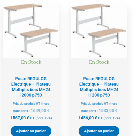
Le
Le
Le
Le
prix
prix
prix
prix
actuel
initial
actuel
initial
est :
était :
est :
était :
1567,00 €.
1649,00 €.
1456,00 €.
1533,00 €
En Stock
En Stock
Poste REGULOG
Poste REGULOG
Electrique – Plateau
Electrique – Plateau
Multiplis bois MH24
Multiplis bois MH24
l2000 p750
l1200 p750
Prix du produit HT (hors
Prix du produit HT (hors
1649,00
€
1533,00
€
transport) :
transport) :
1567,00
€
1456,00
€
HT
(hors TVA)
HT
(hors TVA)
Ajouter au panier
Ajouter au panier