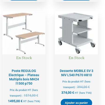
Le
Le
Le
Le
prix
prix
prix
prix
actuel
initial
actuel
initial
est :
était :
est :
était :
1495,00 €.
1574,00 €.
374,00 €.
394,00 €.
En Stock
En Stock
Poste REGULOG
Desserte MOBILE SV 3
Electrique – Plateau
NIV L540 P670 H810
Multiplis bois MH24
Prix du produit HT (hors
l1500 p750
394,00
€
transport) :
Prix du produit HT (hors
374,00
€
HT
(hors TVA)
1574,00
€
transport) :
1495,00
€
HT
(hors TVA)
Ajouter au panier