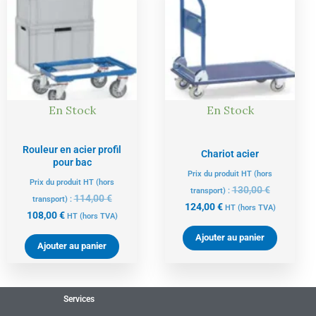
actuel
initial
actuel
initial
est :
était :
est :
était :
108,00 €.
114,00 €.
124,00 €.
130,00 €.
En Stock
En Stock
Rouleur en acier profil
Chariot acier
pour bac
Prix du produit HT (hors
Prix du produit HT (hors
130,00
€
transport) :
114,00
€
transport) :
124,00
€
HT
(hors TVA)
108,00
€
HT
(hors TVA)
Ajouter au panier
Ajouter au panier
Services