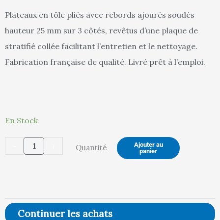
Plateaux en tôle pliés avec rebords ajourés soudés
hauteur 25 mm sur 3 côtés, revêtus d’une plaque de
est :
ét
stratifié collée facilitant l’entretien et le nettoyage.
Fabrication française de qualité. Livré prêt à l’emploi.
569,00 €.
59
quantité
En Stock
de
-
+
Ajouter au
Quantité
Desserte
panier
3
plateaux
tôle
avec
Continuer les achats
rebords