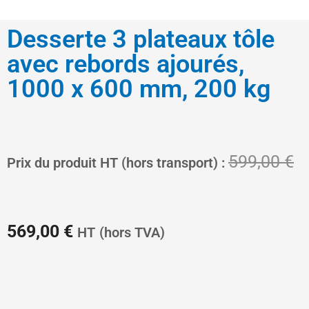
Desserte 3 plateaux tôle
avec rebords ajourés,
1000 x 600 mm, 200 kg
Le
L
599,00
€
Prix du produit HT (hors transport) :
prix
pr
569,00
€
HT
(hors TVA)
actuel
in