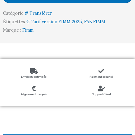
ajourés,
Catégorie
# Transférer
1000
Étiquettes
€ Tarif version FIMM 2025
,
FAB FIMM
x
Marque :
Fimm
600
mm,
200
kg
Livraison optimisée
Paiement sécurisé
Alignement des prix
Support Client