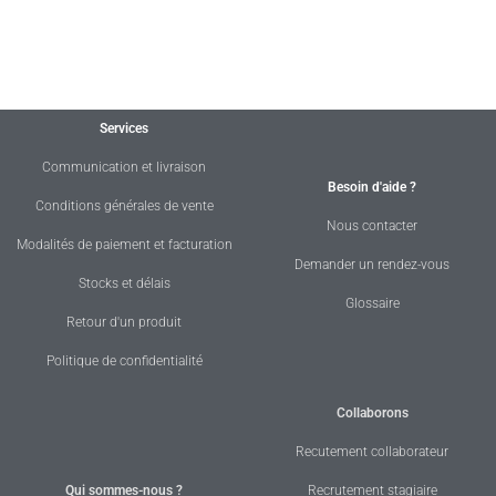
Services
Communication et livraison
Besoin d'aide ?
Conditions générales de vente
Nous contacter
Modalités de paiement et facturation
Demander un rendez-vous
Stocks et délais
Glossaire
Retour d'un produit
Politique de confidentialité
Collaborons
Recutement collaborateur
Qui sommes-nous ?
Recrutement stagiaire