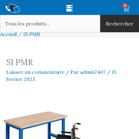
Aller
Main
0
Panie
au
Rechercher
Menu
contenu
Rechercher
Accueil
SI PMR
SI PMR
Laisser un commentaire
/ Par
admin7407
/
15
février 2023