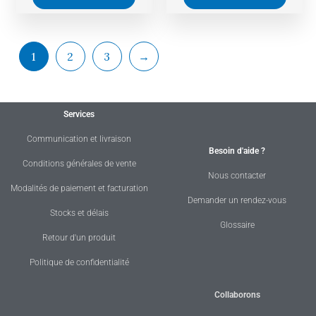
1
2
3
→
Services
Communication et livraison
Besoin d'aide ?
Conditions générales de vente
Nous contacter
Modalités de paiement et facturation
Demander un rendez-vous
Stocks et délais
Glossaire
Retour d'un produit
Politique de confidentialité
Collaborons