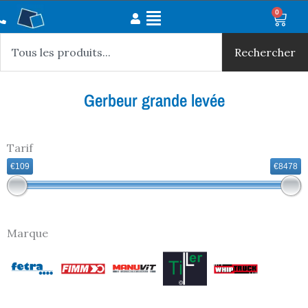
Aller
Main
0
Panie
au
Rechercher
Menu
contenu
Rechercher
Gerbeur grande levée
Tarif
€109
€8478
Marque